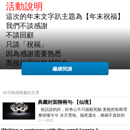
活動說明
這次的年末文字趴主題為【年末祝福】
我們不談感謝
不談回顧
只談「祝福」
因為感謝需要熟悉
而祝福可以跨越陌生
繼續閱讀
就算彼此不認識
也能誠心地說一句
願你安好
你可能感興趣的文章
報名方式
典藏封面聊兩句-【仙境】
全程皆為悄悄話報名
俗話說的好，好奇心不只能殺死貓 更能把衛斯理
整得慘兮兮 冰天雪地、險死還生，兩個不貪財的
所有報名皆以悄悄話進行
22 小時前
人尋什麼寶？ 人家追尋愛情還
只有主辦者能看到