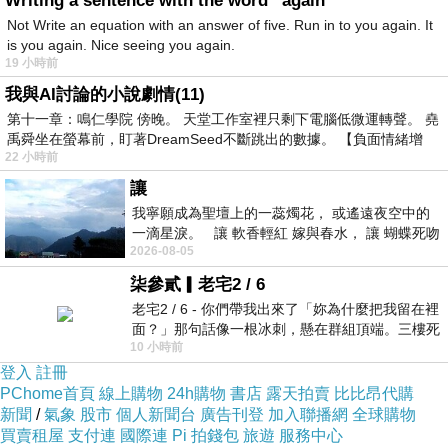
Writing a sentence with the word “again “
報名截止後
Not Write an equation with an answer of five. Run in to you again. It
is you again. Nice seeing you again.
我會發出一篇「參加者名單」
19 小時前
公開所有參加者的順序
我與AI討論的小說劇情(11)
讓每位參加者知道自己要祝福的對象
第十一章：鳴仁學院 傍晚。 天堂工作室裡只剩下電腦低微運轉聲。 堯
禹舜坐在螢幕前，盯著DreamSeed不斷跳出的數據。 【負面情緒增
祝福方式說明
22 小時前
以報名順序為主
讓
第一位祝福第二位
我寧願成為聖壇上的一蕊燭花， 或遙遠夜空中的
一滴星淚。 讓 軟香輕紅 嫁與春水， 讓 蝴蝶死吻
第二位祝福第三位
2026-08-05
夏日最後一瓣玫瑰， 讓
依此類推
柒參貳▎老宅2 / 6
最後一位則祝福第一位
老宅2 / 6 - 你們帶我出來了「妳為什麼把我留在裡
面？」那句話像一根冰刺，懸在群組頂端。三樓死
形成一個完整的圓
10 小時前
死盯著照片裡的人。那個人確實站在
一場祝福的循環
登入
註冊
PChome首頁
線上購物
24h購物
書店
露天拍賣
比比昂代購
發文方式說明
新聞
/
氣象
股市
個人新聞台
廣告刊登
加入聯播網
全球購物
買賣租屋
報名結束後
支付連
國際連
Pi 拍錢包
旅遊
服務中心