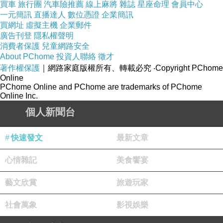
買車
旅行團
汽車險推薦
線上麻將
雜誌
星座命理
會員中心
我會再發出活動正式開始的文章
一元簡訊
直播達人
數位憑證
企業簡訊
買網址
虛擬主機
企業郵件
本次採年末傳統 用預發模式
廣告刊登
隱私權聲明
集體同步發文的方式進行
消費者保護
兒童網路安全
About PChome
投資人聯絡
徵才
報名時
著作權保護
｜網路家庭版權所有、轉載必究
‧Copyright PChome
參加者並不會知道自己要祝福的對象是
Online
PChome Online and PChome are trademarks of PChome
誰
Online Inc.
有一點像天使祝福
個人新聞台
待報名結束後
我會發出參加者名單
快速發文
最新文章
並告知每位參加者
心情雜記
美食饗宴
祝福對象與對方的站台連結
藝文欣賞
旅遊玩家
若你願意
可以到對方的站台看看
社會萬象
影視娛樂
或翻翻對方的文字