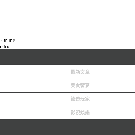
 Online
 Inc.
最新文章
美食饗宴
旅遊玩家
影視娛樂