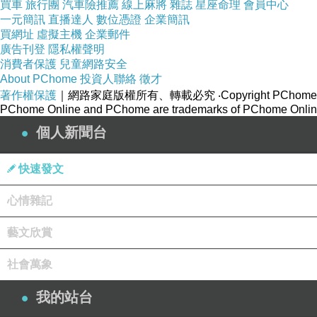
買車
旅行團
汽車險推薦
線上麻將
雜誌
星座命理
會員中心
但我都沒興趣探究
一元簡訊
直播達人
數位憑證
企業簡訊
買網址
虛擬主機
企業郵件
例如艾莉莎莎或黃山料
廣告刊登
隱私權聲明
對我來說
消費者保護
兒童網路安全
About PChome
投資人聯絡
徵才
他們都還算是肚子有料的人
著作權保護
｜網路家庭版權所有、轉載必究
‧Copyright PChome
像我這種平凡人
PChome Online and PChome are trademarks of PChome Online
哪可能賣一億的課程或是出好幾本書
個人新聞台
就社會上有吃他們那一套人在啊
快速發文
但看到劉伊心
這刻薄的女人我就必須靠北了
心情雜記
看到這張臉就想到我舞蹈教室裡的那位馬臉女
藝文欣賞
同學跟我說她很好命
從來不用上班
社會萬象
整天北中南開車上舞蹈課
我的站台
我卻不這麼認為