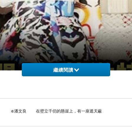
繼續閱讀
壁立千仞的懸崖上，有一座遮天蔽