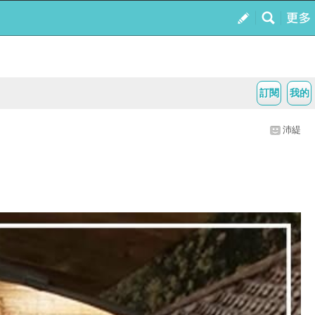
訂閱
我的
沛緹