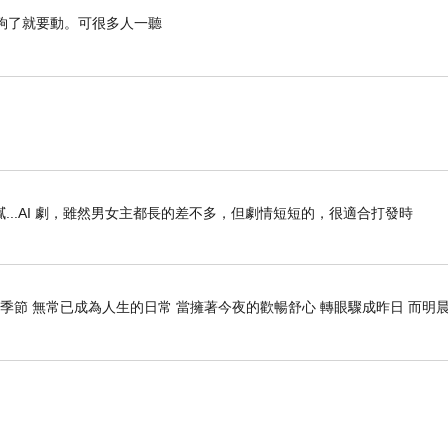
了就要動。可很多人一聽
..AI 劇，雖然男女主都長的差不多，但劇情短短的，很適合打發時
季節 無常已成為人生的日常 當擁著今夜的歡暢舒心 轉眼驟成昨日 而明晨