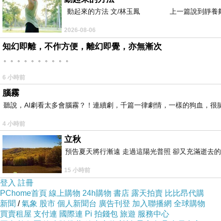
動起來的方法 文/林玉鳳 上一篇說到靜養夠
2026-08-06
知幻即離，不作方便，離幻即覺，亦無漸次
。。。。。。。。。。
6 小時前
腦霧
聽說，AI劇看太多會腦霧？！連續劇，千篇一律劇情，一樣的狗血，很膩.
4 小時前
立秋
今年學易經占卜 from 2026.3.30
預告夏天將行漸遠 走過這陽光普照 卻又充滿逝去的
打開我內心的直覺
15 小時前
剛好又在課堂上遇到面相學老師
登入
註冊
即使只有短短相處交談時間
PChome首頁
線上購物
24h購物
書店
露天拍賣
比比昂代購
又打開另外一扇門就是 : 感應氣場
新聞
/
氣象
股市
個人新聞台
廣告刊登
加入聯播網
全球購物
買賣租屋
支付連
國際連
Pi 拍錢包
旅遊
服務中心
最近很多人被炎上