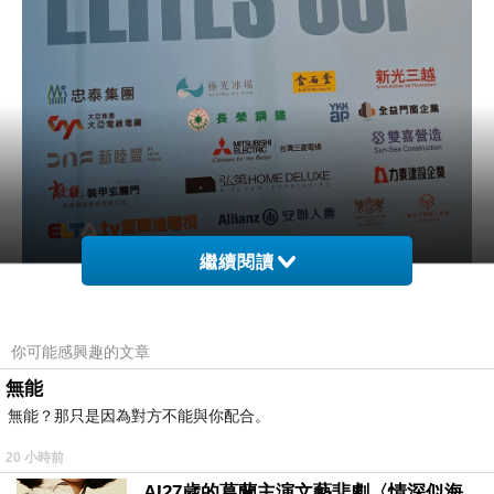
繼續閱讀
今天比短曲
你可能感興趣的文章
其實在家就可以看直播
無能
無能？那只是因為對方不能與你配合。
ㄧ打開怎麼會直接比青年女子組
20 小時前
AI27歲的葛蘭主演文藝悲劇〈情深似海〉 #戀上老電影 #葛蘭 #粟子