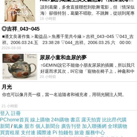
好驚嚇無法看現場
談到葛蘭，多會直接聯想到歌舞電影，但〈情深似
海〉卻很特別，葛蘭不唱歌、不跳舞，從頭到尾專
10 小時前
心演戲。拍攝期間，經常工作超過12個鐘
趕緊冒雨衝到小巨蛋才知道玉鳳已經升成人組啦！！
◎吉祥_043~045
■潘文良著作集＞勵益品＞魚雁千里共今緣＞吉祥_043~045 ▽043_吉
祥。2006.03.24.五 23:38:28 ▽044_吉祥。2006.03.25.六 00:00:
2026-08-08
尿尿小童和血尿的夢
↑GEMINI說它不能做小朋友尿尿的插圖，所以我只
好退而求其次，叫它做「寵物在椅子上，神龕和中
20 小時前
年人臉孔」的畫了。 六月底
月光
你也可以像月亮一樣，當一名追隨者和補充者，用弱光關注人間。
21 小時前
登入
註冊
PChome首頁
線上購物
24h購物
書店
露天拍賣
比比昂代購
新聞
/
氣象
股市
個人新聞台
廣告刊登
加入聯播網
全球購物
買賣租屋
支付連
國際連
Pi 拍錢包
旅遊
服務中心