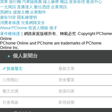
買車
旅行團
汽車險推薦
線上麻將
雜誌
星座命理
會員中心
一元簡訊
直播達人
數位憑證
企業簡訊
買網址
虛擬主機
企業郵件
廣告刊登
隱私權聲明
消費者保護
兒童網路安全
About PChome
投資人聯絡
徵才
著作權保護
｜網路家庭版權所有、轉載必究
‧Copyright PChome
Online
PChome Online and PChome are trademarks of PChome
Online Inc.
個人新聞台
快速發文
最新文章
心情雜記
美食饗宴
藝文欣賞
旅遊玩家
社會萬象
影視娛樂