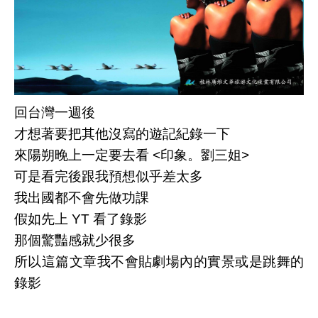
回台灣一週後
才想著要把其他沒寫的遊記紀錄一下
來陽朔晚上一定要去看 
<印象。劉三姐>
可是看完後跟我預想似乎差太多
我出國都不會先做功課
假如先上 YT 看了錄影
那個驚豔感就少很多
所以這篇文章我不會貼劇場內的實景或是跳舞的
錄影