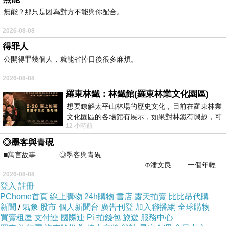
好震撼怎麼可以挑到山水合一的地方呢
無能？那只是因為對方不能與你配合。
這灕江山水劇場可說是風水寶地
2026-08-08
我家前面有小河
得罪人
後面有山坡
公開得罪幾個人，就能省掉日後很多麻煩。
12座山圍成半圓形
2026-08-08
演員就在平靜無波的河面上表演
羅東林鐵：林鐵館(羅東林業文化園區)
或是在山前面的緩坡上演著農村生活
想要瞭解太平山林場的歷史文化，目前在羅東林業
但冬天下雨水位上漲有45天會停演
文化園區的各場館有展示，如果對林鐵有興趣，可
12 小時前
以到林鐵館。 這裡展示從山下
◎墨客與青硯
這部劇從2004年開演到2025年已經21個年頭
■寓言故事 ◎墨客與青硯
內容應該沒多大改變除了戲服上有 LED 燈
⊕潘文良 一個年輕
但是觀眾的心卻已經改變了
2026-08-08
的墨客，在京城的古玩肆裡
登入
註冊
沉不下心看農村緩慢的生活步調
PChome首頁
線上購物
24h購物
書店
露天拍賣
比比昂代購
8:00 開演 9:10 結束
新聞
/
氣象
股市
個人新聞台
廣告刊登
加入聯播網
全球購物
買賣租屋
支付連
國際連
Pi 拍錢包
旅遊
服務中心
大約 8:40 就已經有人離席