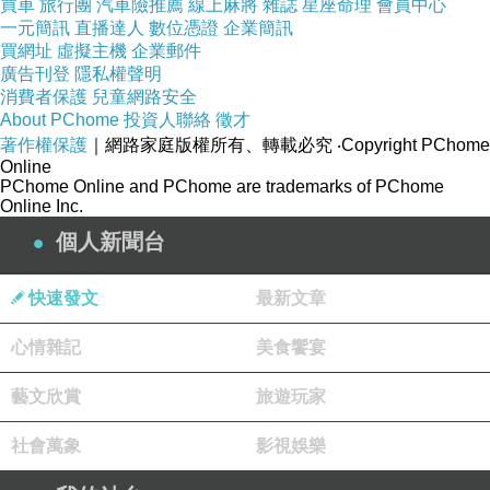
買車
旅行團
汽車險推薦
線上麻將
雜誌
星座命理
會員中心
8:50 B2就走 1/3 的觀眾了
一元簡訊
直播達人
數位憑證
企業簡訊
可能票是旅行社包的
買網址
虛擬主機
企業郵件
廣告刊登
隱私權聲明
提早走也不心疼
消費者保護
兒童網路安全
About PChome
投資人聯絡
徵才
著作權保護
｜網路家庭版權所有、轉載必究
‧Copyright PChome
印象在中國一共有三個劇場
Online
分別是灕江劉三姐、西湖、雲南麗江
PChome Online and PChome are trademarks of PChome
Online Inc.
我看印象劉三姐後覺得印象西湖可以 Pass 不要
個人新聞台
看
但印象麗江風評很好
快速發文
最新文章
很多人看完都感動到哭
白天演的比較麻煩是防曬但不會被手機光干擾
心情雜記
美食饗宴
列為 My Wish List
藝文欣賞
旅遊玩家
社會萬象
影視娛樂