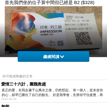
首先我們坐的位子算中間但已經是 B2 ($328)
繼續閱讀
最好的位子是A1總統區第一排($888)但全部都被
外國人包了
坐一排的好處就是不會被手機錄影的藍光影響
你可能感興趣的文章
而且離演員比較近
愛情三十六計，圍魏救趙
演員沒有麥克風都用喊的我們都聽不清楚
真正的愛，在我走遍千山萬水之後，仍然想起。 有一個人，從未攻你
的心，卻早已圍住了自己的餘生。 於是我學會，先替你守住疲憊，再
2026-08-08
一開場就在12座喀斯克小山底下打光
無能