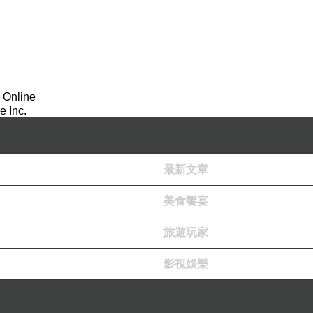
 Online
 Inc.
最新文章
美食饗宴
旅遊玩家
影視娛樂