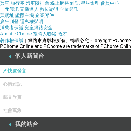
買車
旅行團
汽車險推薦
線上麻將
雜誌
星座命理
會員中心
一元簡訊
直播達人
數位憑證
企業簡訊
買網址
虛擬主機
企業郵件
廣告刊登
隱私權聲明
消費者保護
兒童網路安全
About PChome
投資人聯絡
徵才
著作權保護
｜網路家庭版權所有、轉載必究
‧Copyright PChome
PChome Online and PChome are trademarks of PChome Online
個人新聞台
快速發文
心情雜記
藝文欣賞
社會萬象
我的站台