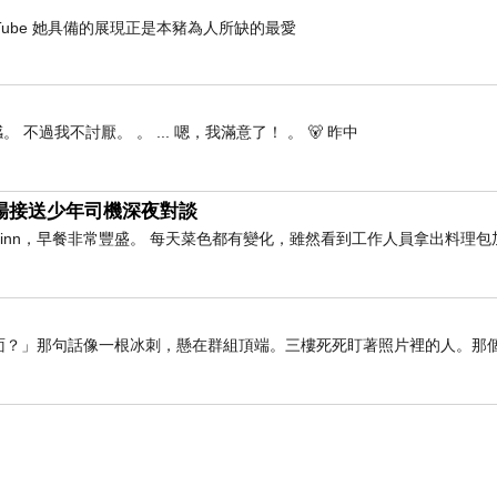
- YouTube 她具備的展現正是本豬為人所缺的最愛
 不過我不討厭。 。 ... 嗯，我滿意了！ 。 🐻 昨中
與機場接送少年司機深夜對談
橫inn，早餐非常豐盛。 每天菜色都有變化，雖然看到工作人員拿出料理包
留在裡面？」那句話像一根冰刺，懸在群組頂端。三樓死死盯著照片裡的人。那