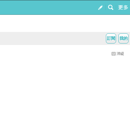
訂閱
我的
沛緹