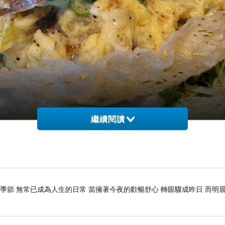
繼續閱讀
季節 無常已成為人生的日常 當擁著今夜的歡暢舒心 轉眼驟成昨日 而明晨