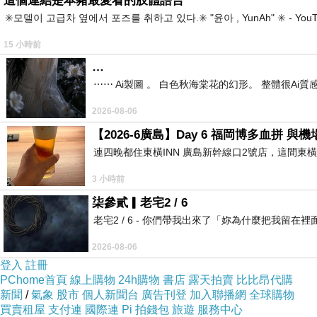
這個連結是本豬最愛看的肢體語言
✳️모델이 고급차 옆에서 포즈를 취하고 있다.✳️ "윤아 , YunAh" ✳️ 
15 小時前
…
⋯⋯ Ai製圖 。 白色秋海棠花的幻形。 整體很Ai質感。
2026-08-06
【2026-6廣島】Day 6 福岡博多血拼 
連四晚都住東橫INN 廣島新幹線口2號店，這間東
3 小時前
柒參貳▎老宅2 / 6
老宅2 / 6 - 你們帶我出來了「妳為什麼把我
2026-08-06
登入
註冊
PChome首頁
線上購物
24h購物
書店
露天拍賣
比比昂代購
新聞
/
氣象
股市
個人新聞台
廣告刊登
加入聯播網
全球購物
買賣租屋
支付連
國際連
Pi 拍錢包
旅遊
服務中心