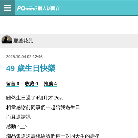
那些花兒
2025-10-04 02:12:46
49 歲生日快樂
留言 0
收藏 0
推薦 4
雖然生日過了4個月才 Post
相當感謝前同事們一起陪我過生日
而且還請課
感動 ^__^
潮品集還送壽桃給我們這一對同天生的壽星