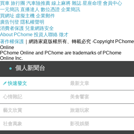
買車
旅行團
汽車險推薦
線上麻將
雜誌
星座命理
會員中心
一元簡訊
直播達人
數位憑證
企業簡訊
買網址
虛擬主機
企業郵件
廣告刊登
隱私權聲明
消費者保護
兒童網路安全
About PChome
投資人聯絡
徵才
著作權保護
｜網路家庭版權所有、轉載必究
‧Copyright PChome
Online
PChome Online and PChome are trademarks of PChome
Online Inc.
個人新聞台
快速發文
最新文章
心情雜記
美食饗宴
藝文欣賞
旅遊玩家
社會萬象
影視娛樂