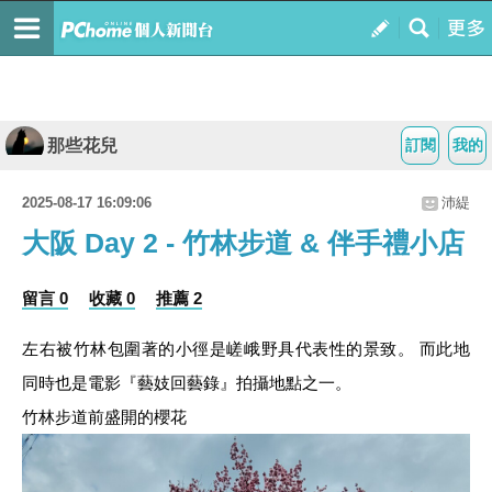
那些花兒
訂閱
我的
2025-08-17 16:09:06
沛緹
大阪 Day 2 - 竹林步道 & 伴手禮小店
留言 0
收藏 0
推薦 2
左右被竹林包圍著的小徑是嵯峨野具代表性的景致。 而此地
同時也是電影『藝妓回藝錄』拍攝地點之一。
竹林步道前盛開的櫻花