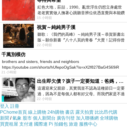
等待與希望
紅色大地，莊喆，1990。亂世浮生仍想立身處世
老老實實做人撫著心跳聽音辨位依憑直覺與本能鑽
15 小時前
向裂隙的亮處探索另一個心聲另一個共鳴的
祝賀～純純男子漢
聽歌：《我們的高峰》～純純男子漢～恭賀新書出
版～願你新書〞八十八頁的青春〞大賣！記得你曾
22 小時前
經在我的版留言…「好讚的圖^^感覺大家
千萬別模仿
brothers and sisters, friends and neighbors
https://youtube.com/shorts/hUfepoOgSak?is=xX2f827BaG4S69iR
21 小時前
https
出生即欠債？孩子一定要知道：爸媽，其實我不欠你們
這週迎來父親節，其實我並不認為這種節日一定要
墳墓區
過，因為不是每個人都有好父母。而我們家是不過
22 小時前
節的，平時也沒什麼儀式感，生活趨近冷
登入
註冊
PChome首頁
線上購物
24h購物
書店
露天拍賣
比比昂代購
新聞
/
氣象
股市
個人新聞台
廣告刊登
加入聯播網
全球購物
買賣租屋
支付連
國際連
Pi 拍錢包
旅遊
服務中心