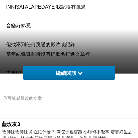
INNISAI ALAPEDAYE 我記得有跳過
音樂好熟悉
但找不到任何跳過的影片或記錄
當年紀錄舞蹈時沒有把歌名打進文章裡
古早印度電影仍保留著傳統舞蹈價值與精神
繼續閱讀
劇中一定有象徵舞蹈之神 Shiva 雕像
你可能感興趣的文章
藍玫友3
玫師妹玫師妹 妳在忙什麼？ 滿院子裡瞎跑 小蟑螂不礙事 培養好生之