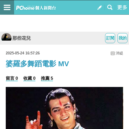
那些花兒
訂閱
我的
2025-05-24 16:57:26
沛緹
婆羅多舞蹈電影 MV
留言 0
收藏 0
推薦 5