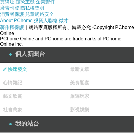
買網址
虛擬主機
企業郵件
廣告刊登
隱私權聲明
消費者保護
兒童網路安全
即使劇情太奇幻天馬行空
About PChome
投資人聯絡
徵才
著作權保護
｜網路家庭版權所有、轉載必究
‧Copyright PChome
例如男主角莫名穿越到古代去跟公主比舞相親
Online
PChome Online and PChome are trademarks of PChome
Online Inc.
公主一個不爽就把跳很差不合意的挑戰者殺頭或獅決
個人新聞台
快速發文
最新文章
電影舊歸舊有些片段很好笑
心情雜記
美食饗宴
音樂與舞蹈卻相當經典
藝文欣賞
旅遊玩家
社會萬象
影視娛樂
我的站台