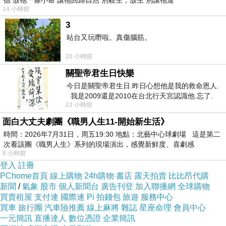
德 放牠一條小命 讓牠回歸自然 別殺生，放生 別讓牠進
14 小時前
3
站台又玩嘢啦。真傷腦筋。
20 小時前
關聖帝君生日快樂
今日是關聖帝君生日.昨日心想他是我的救命恩人.
我是2009還是2010在台北行天宮認識他.忘了.
23 小時前
一個奇摩交友的網友學
面白大丈夫劇團《職男人生11-開始新生活》
時間：2026年7月31日，周五19:30 地點：北藝中心球劇場 這是第二
次看該團《職男人生》系列的現場演出，感覺新鮮度、喜劇感
8 小時前
登入
註冊
PChome首頁
線上購物
24h購物
書店
露天拍賣
比比昂代購
新聞
/
氣象
股市
個人新聞台
廣告刊登
加入聯播網
全球購物
買賣租屋
支付連
國際連
Pi 拍錢包
旅遊
服務中心
買車
旅行團
汽車險推薦
線上麻將
雜誌
星座命理
會員中心
一元簡訊
直播達人
數位憑證
企業簡訊
這些元素在現代寶萊塢電影已經沒有了