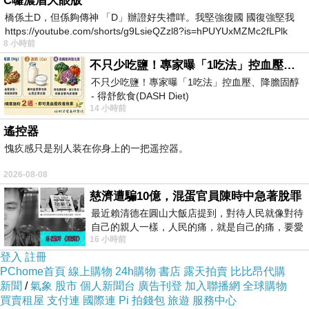
C囉濃眉大眼版
6. 不時學點新東西
橋係土D，但係夠傳神 「D」辦證好失禮咩。我堅強復國 國復強堅我
搭捷運時聽個有趣的Podcast，睡前翻幾頁書，
https://youtube.com/shorts/g9LsieQZzl8?is=hPUYUxMZMc2fLPlk
學剪影片、用AI工具、手機攝影這些實用技能，
8 小時前
生活和工作都能用得上。記得，工具越多，競爭
不只少吃鹽！專家曝「1吃法」控血壓、降膽固醇 - 得舒飲食(DASH Diet)
不只少吃鹽！專家曝「1吃法」控血壓、降膽固醇
力越強。
- 得舒飲食(DASH Diet)
7. 學會快速忘記不愉快的事
14 小時前
https://www.facebook.com/dietitiansophia/posts/p
遇到煩事就打掃做家事、整理衣櫃、斷捨離，空
遙控器
間整潔了，情緒也就穩定了。定期清掉過期關係
愧疚感只是别人装在你身上的一把遥控器。
與雜物，讓生活更清爽。
2026-08-08
8. 用感恩日記養福氣
慈濟遭騙10億，混蛋官員陳時中急著脫罪
每天睡前寫下三件開心的小事，像是「今天天氣
最近賴清德在圓山大飯店提到，對待人民就像對待
自己的親人一樣，人民的痛，就是自己的痛，要愛
很好」、「同事給了我一塊巧克力」都行。堅持
16 小時前
民如親，說的這麼好聽，實際上根本沒做
下去，你會發現自己的心境越來越平和。
登入
註冊
PChome首頁
9. 好好照顧自己的身體
線上購物
24h購物
書店
露天拍賣
比比昂代購
新聞
/
氣象
股市
個人新聞台
廣告刊登
加入聯播網
全球購物
晚上10點前卸妝睡覺＋戴眼罩，深層睡眠比任何
買賣租屋
支付連
國際連
Pi 拍錢包
旅遊
服務中心