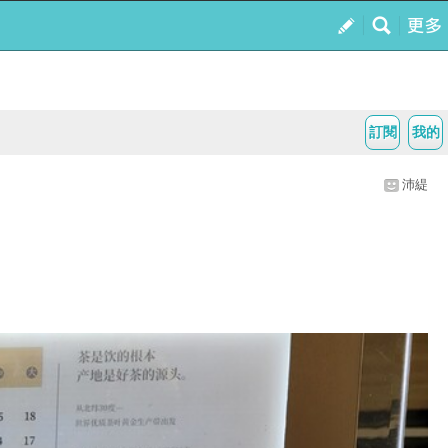
訂閱
我的
沛緹