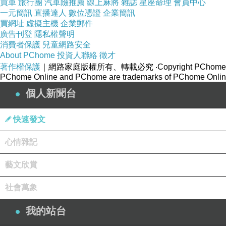
買車
旅行團
汽車險推薦
線上麻將
雜誌
星座命理
會員中心
一元簡訊
直播達人
數位憑證
企業簡訊
買網址
虛擬主機
企業郵件
廣告刊登
隱私權聲明
消費者保護
兒童網路安全
About PChome
投資人聯絡
徵才
著作權保護
｜網路家庭版權所有、轉載必究
‧Copyright PChome
PChome Online and PChome are trademarks of PChome Online
個人新聞台
快速發文
心情雜記
藝文欣賞
社會萬象
我的站台