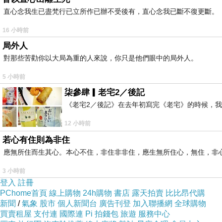
直心念我生已盡梵行已立所作已辦不受後有，直心念我已斷不復更斷。
16 小時前
局外人
對那些苦勸你以大局為重的人來說，你只是他們眼中的局外人。
5 小時前
柒參肆▎老宅2／後記
《老宅2／後記》在去年初寫完《老宅》的時候，
12 小時前
若心有住則為非住
應無所住而生其心。本心不住，非住非非住，應生無所住心，無住，非
3 小時前
登入
註冊
PChome首頁
線上購物
24h購物
書店
露天拍賣
比比昂代購
新聞
/
氣象
股市
個人新聞台
廣告刊登
加入聯播網
全球購物
買賣租屋
支付連
國際連
Pi 拍錢包
旅遊
服務中心