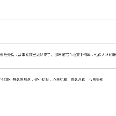
我曾經覺得，故事應該已經結束了。那座老宅在地震中倒塌，七個人終於
心非非心無念無無念，覺心初起，心無初相，覺念念真，心無覺相