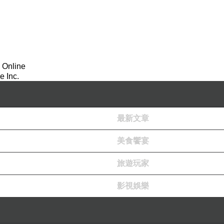
 Online
 Inc.
最新文章
美食饗宴
旅遊玩家
影視娛樂