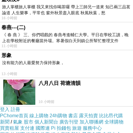
偏安一小段時間的台灣，在延遲一年後跨進三級警戒，
旅人掌櫃旅人掌櫃 我又來找你喝茶囉 帶上三師兄一道來 知己兩三品茗
「隱藝術」在艱難的
2021
年推動
「繪幸福」，標舉出
論道 人生樂事，平常也 窗外秋景盡入眼底 秋風秋葉，愁
16 小時前
「
如果不畫，什麼都不會發生；如果畫了，任何事都可
春燕---(二)
能發生
」的意義翻新，
透過
「
壓克力輕鬆畫
」
品嘗人
《 春 燕 》 三、你們唱戲的 春燕考進輔仁大學。平日在學校工讀，晚
生，藉顏色犒賞自己，豐富了大時代的陰鬱背景。
上在學校附近的餐廳當外場。寒暑假白天到鎮公所幫忙整理文件
當下的美麗和回顧的溫度，宛如林茂青蔥化成炭紅，
11 小時前
形象
我們在藝術紀錄裡再活一次。
歡度各個不同的節慶、和
沒有能力的人最愛努力保持形象，
閨密的下午茶、
面對未來一週的憂鬱預知
、文青的鬱悶
人生小逃亡……每一次塗鴉，經過「隱藝術」精心配框
13 小時前
後，就是無從複製的「真跡」。
八月八日 荷塘清韻
傅鈺努力傳遞著一種信
念
：「
我們每一個人，都需要一件真跡
，即使是自己的
作品，也值得珍藏。
」
10 小時前
登入
註冊
真跡，凝結了創作當下的情感與思想。筆觸的起伏、
PChome首頁
線上購物
24h購物
書店
露天拍賣
比比昂代購
色彩的肌理，都是無法複製的細節，在進行跨越時空的
新聞
/
氣象
股市
個人新聞台
廣告刊登
加入聯播網
全球購物
買賣租屋
支付連
國際連
Pi 拍錢包
旅遊
服務中心
交流時，獨特的情感印記，流動著生命的真實溫度。我