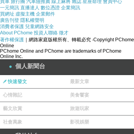
買車
旅行團
汽車險推薦
線上麻將
雜誌
星座命理
會員中心
們「在場」，深邃感知著一切可能。因為唯一，在長久
一元簡訊
直播達人
數位憑證
企業簡訊
買網址
虛擬主機
企業郵件
的陪伴中成為日常生活的美學鏡面，觸動感悟，激發想
廣告刊登
隱私權聲明
像，帶來寧靜，一路映照出成長軌跡。
消費者保護
兒童網路安全
About PChome
投資人聯絡
徵才
收藏真跡，既是心靈寄託，也是精神追求，體現出收
著作權保護
｜網路家庭版權所有、轉載必究
‧Copyright PChome
藏者的學識和眼界，彰顯文化與藝術的熱愛與理解，成
Online
PChome Online and PChome are trademarks of PChome
為一種文化資本。這種不可複製的稀缺性，在藝術市場
Online Inc.
日益國際化後形成投資回報，成為長期資產配置的雅
個人新聞台
趣；畫作成為特定時代的文化載體後，記錄了當時的社
會思潮和藝術風格；藝術作品成為文化多樣性的保存與
快速發文
最新文章
延續，繼而進一步守護了一段又一段真實而不可複製的
心情雜記
美食饗宴
歷史。
收藏，不僅是短暫時空的擁有，更是我們與藝術、文
藝文欣賞
旅遊玩家
化、歷史和生命的深度連接。我們遇見，並且不可思議
社會萬象
影視娛樂
地愛上一幅畫，透過作品回望過去、體察當下、想像未