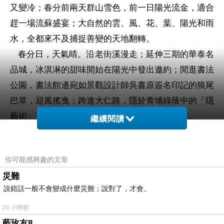
又變冷；春分前兩天群山雪色，前一日陽光流金，適合
趕一場流蘇盛宴；大自然的雲、風、花、葉、陽光和雨
水，全都來不及捕捉善變的天地翻轉。
春分日，天氣晴。沿老街溪漫走；延伸三期的華泰名
品城，冰淇淋的甜味開始在陽光中發出邀約；閒逛書法
公園，書法館邊宛如景觀設計師吳書原簽名印記的狼尾
巴草，迎風搖曳；跨進大仁路，隱於青埔綠蔭中的「隱
藝術」，在好風好日中靜靜相待，這樣簡淨親近。
繼續閱讀
和站在邊界觀看世界流動的「
outsider
」相較，習慣
把「隱藝術」的英譯
YIN Art Space
重新詮釋成「
IN Art
你可能感興趣的文章
Space
」。我們「
在場
」，參與，滲透，相互糾纏，才
災難
有機會站穩在差異與融合邊界，形塑出驚心動魄的蛻
說錯話一般不會變成什麼災難；說對了，才會。
變。
20 小時前
像一場逆天預言。從世紀瘟疫橫行的
2020
年出發，
藍玫友8