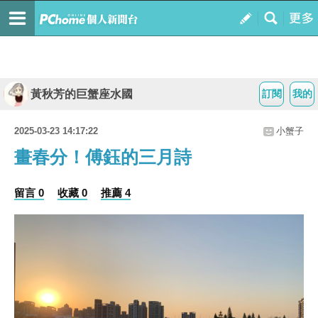
黃秋芳的巨蟹座水國
訂閱
我的
2025-03-23 14:17:22
小蟹子
畫春分！傅鈺的三月詩
留言 0
收藏 0
推薦 4