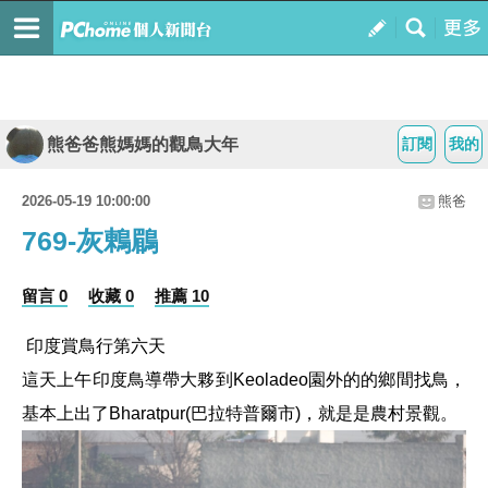
熊爸爸熊媽媽的觀鳥大年
訂閱
我的
2026-05-19 10:00:00
熊爸
769-灰鶇鶥
留言 0
收藏 0
推薦 10
印度賞鳥行第六天
這天上午印度鳥導帶大夥到Keoladeo園外的的鄉間找鳥，
基本上出了
Bharatpur(巴拉特普爾
市)，就是是農村景觀。