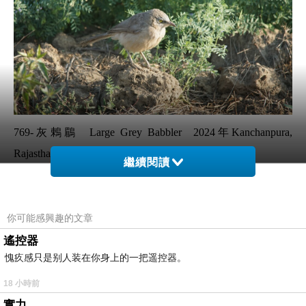
769-灰鶇鶥 Large Grey Babbler 2024年Kanchanpura,
Rajasthan, India
繼續閱讀
這是分布於南亞次大陸的普鳥（孟加拉以東無），跟之前
在Keoladeo看到的叢林鶇鶥很像，只是灰鶇鶥體型略大，
眼先藍灰色且面積大，也是憤怒鳥的架勢。
你可能感興趣的文章
遙控器
愧疚感只是别人装在你身上的一把遥控器。
18 小時前
768-岸八哥
上一篇：
實力