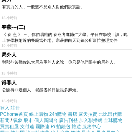
有實力的人，一般聽不見別人對他們說實話。
770-白斑黑石䳭
下一篇：
18 小時前
春燕---(二)
《 春 燕 》 三、你們唱戲的 春燕考進輔仁大學。平日在學校工讀，晚
上在學校附近的餐廳當外場。寒暑假白天到鎮公所幫忙整理文件
10 小時前
局外人
對那些苦勸你以大局為重的人來說，你只是他們眼中的局外人。
18 小時前
得罪人
公開得罪幾個人，就能省掉日後很多麻煩。
18 小時前
登入
註冊
PChome首頁
線上購物
24h購物
書店
露天拍賣
比比昂代購
新聞
/
氣象
股市
個人新聞台
廣告刊登
加入聯播網
全球購物
買賣租屋
支付連
國際連
Pi 拍錢包
旅遊
服務中心