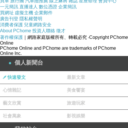
買車
旅行團
汽車險推薦
線上麻將
雜誌
星座命理
會員中心
一元簡訊
直播達人
數位憑證
企業簡訊
買網址
虛擬主機
企業郵件
廣告刊登
隱私權聲明
消費者保護
兒童網路安全
About PChome
投資人聯絡
徵才
著作權保護
｜網路家庭版權所有、轉載必究
‧Copyright PChome
Online
PChome Online and PChome are trademarks of PChome
Online Inc.
個人新聞台
快速發文
最新文章
心情雜記
美食饗宴
藝文欣賞
旅遊玩家
社會萬象
影視娛樂