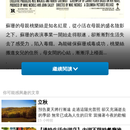
蘇珊的母親桃樂絲是知名紅星，從小活在母親的盛名陰影
之下。蘇珊的表演事業一開始走得順遂，卻漸漸對生活失
去了感受力，陷入毒癮。為能確保蘇珊戒毒成功，桃樂絲
搬進女兒的住所，母女間的心結，漸漸浮上檯面...
.
繼續閱讀
改編自嘉莉費雪自傳小說的《來自邊緣的明信片》，以前
看覺得劇中母女關係拍得讓人心驚，母親的控制欲和酗
酒，女兒的憂鬱和毒癮，交織成難解的問題。這次重溫，
你可能感興趣的文章
倒覺得電影變得溫和了許多，大概是看多了有毒關係的作
立秋
品吧。儘管覺得蘇珊和桃樂絲的愛恨糾葛，寫得有些淺，
預告夏天將行漸遠 走過這陽光普照 卻又充滿逝去
的季節 無常已成為人生的日常 當擁著今夜的歡暢
但這仍是一部很多橋段拆開來看，能讓我覺得神采飛揚的
15 小時前
舒心 轉眼驟成昨日 而明晨 太陽
作品，例如梅莉史翠普的獻唱，情緒非常到位，而莎莉麥