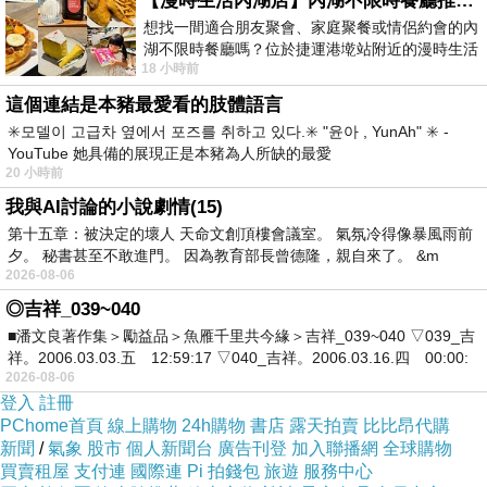
【漫時生活內湖店】內湖不限時餐廳推薦｜捷運港墘站美食，聚餐、約會、家庭聚會首選，正餐甜點一次滿足
克琳的演唱，那種「我要把女兒比下去」競爭心態的表
想找一間適合朋友聚會、家庭聚餐或情侶約會的內
演，也是光芒萬丈。
湖不限時餐廳嗎？位於捷運港墘站附近的漫時生活
18 小時前
內湖店，從捷運站步行約4分鐘即可抵
.
這個連結是本豬最愛看的肢體語言
另外，我好喜歡蘇珊在片中和導演的一段對話。
✳️모델이 고급차 옆에서 포즈를 취하고 있다.✳️ "윤아 , YunAh" ✳️ -
.
YouTube 她具備的展現正是本豬為人所缺的最愛
20 小時前
「妳喜歡這段話，是因為聽起來像電影對白。」
我與AI討論的小說劇情(15)
「我就是這樣，我不希望人生模仿藝術，我希望它就是藝
第十五章：被決定的壞人 天命文創頂樓會議室。 氣氛冷得像暴風雨前
術。」
夕。 秘書甚至不敢進門。 因為教育部長曾德隆，親自來了。 &m
2026-08-06
「瞧（指著銀幕片段），妳演得多好，妳當時甚至神智不
◎吉祥_039~040
清，要是現在，妳會演得更好。」
■潘文良著作集＞勵益品＞魚雁千里共今緣＞吉祥_039~040 ▽039_吉
「或許我應該...回勒戒所？」
祥。2006.03.03.五 12:59:17 ▽040_吉祥。2006.03.16.四 00:00:
2026-08-06
「成長不比電影，在電影中，主角一有所領悟，人生立刻
登入
註冊
改變，在人生中，妳有領悟，要過一個月後才有改變。」
PChome首頁
線上購物
24h購物
書店
露天拍賣
比比昂代購
新聞
/
氣象
股市
個人新聞台
廣告刊登
加入聯播網
全球購物
「所以我只要等一個月？」
買賣租屋
支付連
國際連
Pi 拍錢包
旅遊
服務中心
「那要看是領悟了什麼，有的或許只需要兩個禮拜，聽