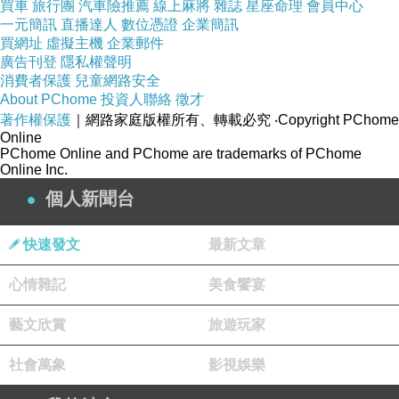
買車
旅行團
汽車險推薦
線上麻將
雜誌
星座命理
會員中心
一元簡訊
直播達人
數位憑證
企業簡訊
著，妳在外頭面對現實，比在勒戒所逃避好，因為妳終究
買網址
虛擬主機
企業郵件
要回來面對現實，那何不從現在開始？」
廣告刊登
隱私權聲明
消費者保護
兒童網路安全
.
About PChome
投資人聯絡
徵才
這段對白直指了蘇珊的困境，從小看母親演戲，覺得人生
著作權保護
｜網路家庭版權所有、轉載必究
‧Copyright PChome
就該跟電影一樣，但長大後，也順利成為知名的電影明
Online
PChome Online and PChome are trademarks of PChome
星，卻發現人生不是電影，光鮮亮麗的背面，是觀眾看不
Online Inc.
見的暗面，當舞台上的聚光燈暗下，蘇珊和桃樂絲，都忘
個人新聞台
了該怎麼像平凡人一樣生活。
快速發文
最新文章
.
我也喜歡桃樂絲在一次車禍事故後，躺在病床上的她終於
心情雜記
美食饗宴
向女兒坦承內心話。「妳知道嘛，親愛的，我想我...我想
藝文欣賞
旅遊玩家
我有點嫉妒妳，因為，現在輪到妳上場了，我發現很難面
對自己走下坡的事實。享受自己上場的時刻真的很重要。
社會萬象
影視娛樂
若我知道我們其中之一，曾經享受過青春會很有幫助。」