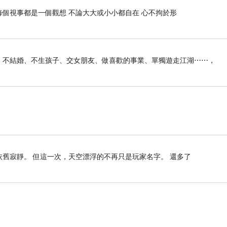
每個視事都是一個觀想 不論大大或小小都自在 心不拘於形
俠生活：不結婚、不生孩子、交女朋友、做喜歡的事業、單獨遊走江湖⋯⋯，
依舊寂靜。 但這一次，天空漂浮的不再只是玩家名字。 還多了