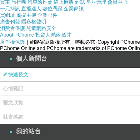
買車
旅行團
汽車險推薦
線上麻將
雜誌
星座命理
會員中心
一元簡訊
直播達人
數位憑證
企業簡訊
買網址
虛擬主機
企業郵件
廣告刊登
隱私權聲明
消費者保護
兒童網路安全
About PChome
投資人聯絡
徵才
著作權保護
｜網路家庭版權所有、轉載必究
‧Copyright PChome
PChome Online and PChome are trademarks of PChome Online
個人新聞台
快速發文
「它們就只是存在著，就像傢具。」
心情雜記
.
藝文欣賞
傢具行老闆克拉克發現地下室牆面的特定區域，居然能穿牆
成一個小團隊與一台攝影機走入「後室」，拍下畫面，作為證據..
社會萬象
.
我的站台
近年有不少網路創作者進入電影市場，而且都獲得不錯的成績。