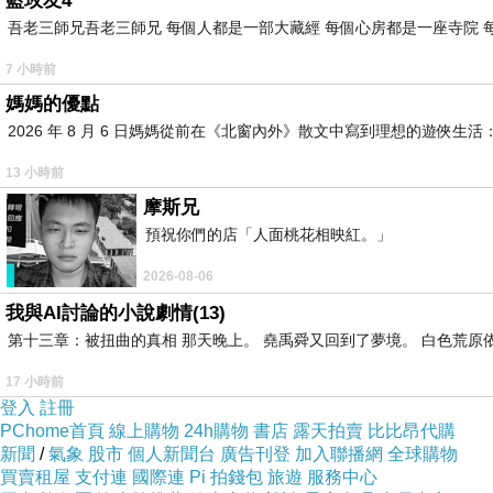
藍玫友4
吾老三師兄吾老三師兄 每個人都是一部大藏經 每個心房都是一座寺院 
7 小時前
媽媽的優點
2026 年 8 月 6 日媽媽從前在《北窗內外》散文中寫到理想的遊
13 小時前
摩斯兄
預祝你們的店「人面桃花相映紅。」
2026-08-06
我與AI討論的小說劇情(13)
第十三章：被扭曲的真相 那天晚上。 堯禹舜又回到了夢境。 白色荒原
17 小時前
登入
註冊
PChome首頁
線上購物
24h購物
書店
露天拍賣
比比昂代購
新聞
/
氣象
股市
個人新聞台
廣告刊登
加入聯播網
全球購物
買賣租屋
支付連
國際連
Pi 拍錢包
旅遊
服務中心