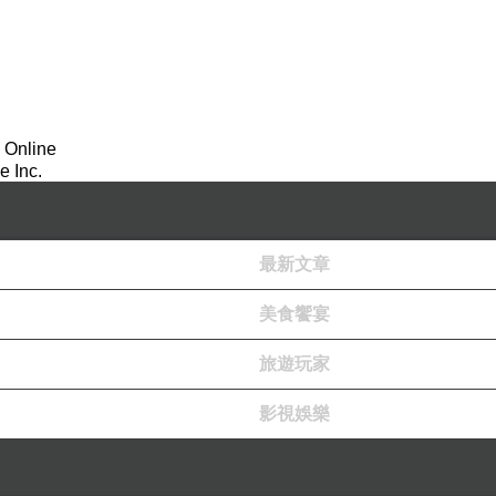
 Online
 Inc.
最新文章
美食饗宴
旅遊玩家
而過，進入一個神秘空間。那個空間佔地廣大，克拉克探索多日
....
影視娛樂
《愛你致死不渝》小成本大賣，創下票房佳績。年僅21歲的 Kan