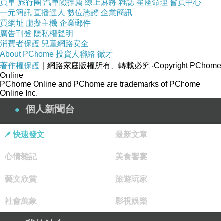
買車
旅行團
汽車險推薦
線上麻將
雜誌
星座命理
會員中心
一元簡訊
直播達人
數位憑證
企業簡訊
買網址
虛擬主機
企業郵件
廣告刊登
隱私權聲明
消費者保護
兒童網路安全
About PChome
投資人聯絡
徵才
著作權保護
｜網路家庭版權所有、轉載必究
‧Copyright PChome
Online
PChome Online and PChome are trademarks of PChome
Online Inc.
個人新聞台
快速發文
最新文章
心情雜記
美食饗宴
藝文欣賞
旅遊玩家
社會萬象
影視娛樂