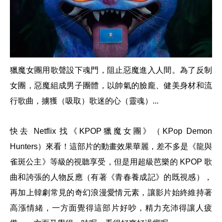
獵魔女團用歌聲設下魂門，阻止惡魔進入人間。為了反制
女團，惡魔組成男子團體，以帥氣的臉龐、健美身材和流
行歌曲，擄獲（吸取）歌迷的心（靈魂）...
快去 Netflix 找《KPOP獵魔女團》（KPop Demon
Hunters）來看！這部片的動畫效果華麗，差不多是《龍與
雀斑公主》等級的視聽享受，但是用超級芭樂的 KPOP 歌
曲和誇張的人物反應（有著《青春養成記》的既視感），
再加上韓劇常見的奇幻浪漫愛情元素，讓影片始終維持著
高漲情緒，一方面覺得這部片好吵，精力充沛得讓人疲