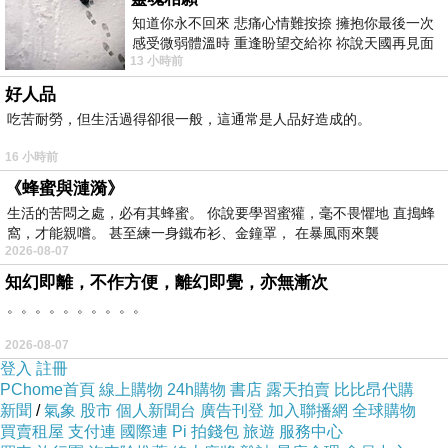
都只能在小螢幕上觀賞...
知道你永不回來 悲痛心情難按捺 擁抱你最後一次
感受微弱體溫時 重逢盼望交給祢 祢說天國再見面
13 小時前
此刻忍淚說別離 他日靈魂再
最後，（一）雖然男團是惡魔組成的，女團是要拯救世
好人品
界。但...我覺得男團比女團還要有魅力耶，哈哈哈哈！
吃苦耐勞，但生活過得卻很一般，這通常是人品好造成的。
（二）靈界老虎未免太可愛了吧，好喜歡牠一直想把翻倒
16 小時前
的盆栽扶正的動作喔。
《蜂蜜與漣漪》
香功堂粉絲團專頁
，請來按讚加入吧！
生活的苦悶之處，必有其蜂蜜。 你說要學習蜜獾，毫不畏懼地 直搗蜂
https://www.facebook.com/woomovies
窩，才能親嚐。 甚至練一身鐵布衫、金鐘罩， 在暴風雨來襲
2026-08-07
知幻即離，不作方便，離幻即覺，亦無漸次
。。。。。。。。。。
2026-08-07
《超時空武士》：消逝之前，再奮力一搏吧
上一篇：
登入
註冊
《劇場版「鬼滅之刃」無限城篇 第一章：猗窩座再襲》：關鍵時刻的抉擇，決定了我們的為人
PChome首頁
線上購物
24h購物
書店
露天拍賣
比比昂代購
下一篇：
新聞
/
氣象
股市
個人新聞台
廣告刊登
加入聯播網
全球購物
買賣租屋
支付連
國際連
Pi 拍錢包
旅遊
服務中心