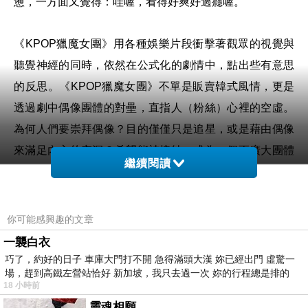
憊，一方面又覺得：哇喔，看得好爽好過癮喔。
《KPOP獵魔女團》用各種娛樂片段衝擊著觀眾的視覺與
聽覺神經的同時，依然在公式化的劇情中，點出些有意思
的反思。《KPOP獵魔女團》不單是販賣韓式風情，更是
透過劇中偶像團體的對壘，直指人（粉絲）心裡的空虛。
為何人們要崇拜偶像？目的僅僅只是追星，或是藉由偶像
來滿足內心的空洞？希望能被接納，成為一個更廣大團體
繼續閱讀
的一員，而不再感覺孤單？《KPOP獵魔女團》用流行文
化現象，點出劇中人物各自的缺陷（崇拜與被崇拜），再
透過一場由魔鬼誘發的信心危機，迫使人們直視自身的問
你可能感興趣的文章
題，並且在尋求他人認同的路上，找到對自我的肯定。
一襲白衣
巧了，約好的日子 車庫大門打不開 急得滿頭大漢 妳已經出門 虛驚一
場，趕到高鐵左營站恰好 新加坡，我只去過一次 妳的行程總是排的
《KPOP獵魔女團》完全值得上大銀幕，可惜，它是串流
18 小時前
電影，片中朗朗上口的 KPOP 歌曲、炫目的動畫演唱會，
靈魂相願