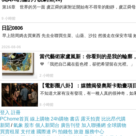
第16章 世界的另一面 虞正舜的家附近開始有不尋常的動靜，虞正舜
9 小時前
日記0806
早上陪周媽去買東西 先去全聯買生菜、山葵、沙拉 然後走在保安市場 
2026-08-06
當代藝術家盧嵐新：你看到的是我的輪廓
💙 「我把自己藏在藍色裡，卻把希望留在光裡。
2 小時前
【電影圈八卦】：媒體揭發奧斯卡動畫項
不知道大家有沒有發現，有一種人真的很神奇，如
8 小時前
登入
註冊
PChome首頁
線上購物
24h購物
書店
露天拍賣
比比昂代購
新聞
/
氣象
股市
個人新聞台
廣告刊登
加入聯播網
全球購物
買賣租屋
支付連
國際連
Pi 拍錢包
旅遊
服務中心