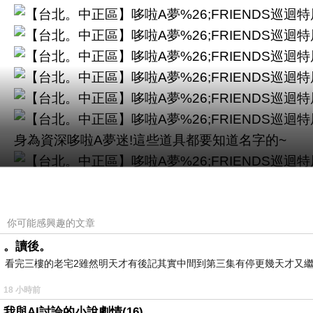
身為資深哆啦A夢迷!這些道具都要知道名字的~
牆面上有一些漫畫內的對話內容。
你可能感興趣的文章
藤子F不二雄的工作桌
。讀後。
看完三樓的老宅2雖然明天才有後記其實中間到第三集有停更幾天才又繼
18 小時前
我與AI討論的小說劇情(16)