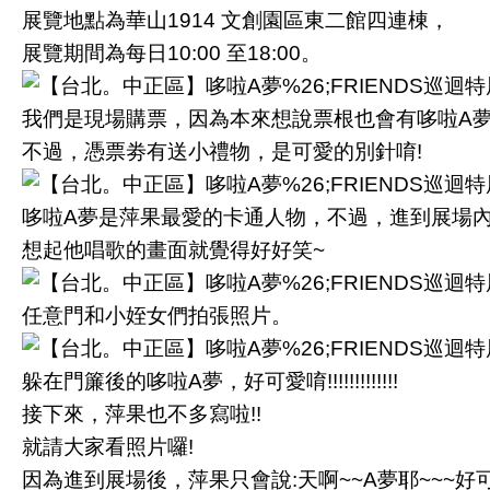
展覽地點為華山1914 文創園區東二館四連棟，
展覽期間為每日10:00 至18:00。
我們是現場購票，因為本來想說票根也會有哆啦A
不過，憑票劵有送小禮物，是可愛的別針唷!
哆啦A夢是萍果最愛的卡通人物，不過，進到展場
想起他唱歌的畫面就覺得好好笑~
任意門和小姪女們拍張照片。
躲在門簾後的哆啦A夢，好可愛唷!!!!!!!!!!!!!
接下來，萍果也不多寫啦!!
就請大家看照片囉!
因為進到展場後，萍果只會說:天啊~~A夢耶~~~好可