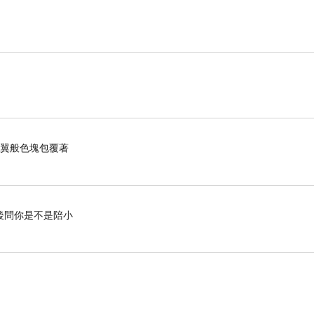
羽翼般色塊包覆著
後問你是不是陪小