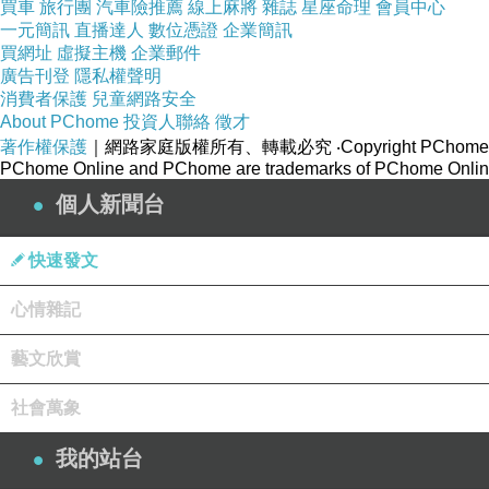
買車
旅行團
汽車險推薦
線上麻將
雜誌
星座命理
會員中心
一元簡訊
直播達人
數位憑證
企業簡訊
買網址
虛擬主機
企業郵件
廣告刊登
隱私權聲明
消費者保護
兒童網路安全
About PChome
投資人聯絡
徵才
著作權保護
｜網路家庭版權所有、轉載必究
‧Copyright PChome
PChome Online and PChome are trademarks of PChome Online
個人新聞台
快速發文
心情雜記
藝文欣賞
社會萬象
各式各樣的哆啦A夢，百種不同造型，還有微型劇
我的站台
多幅彩色原畫復刻作品，10道巨型漫畫牆、30幅