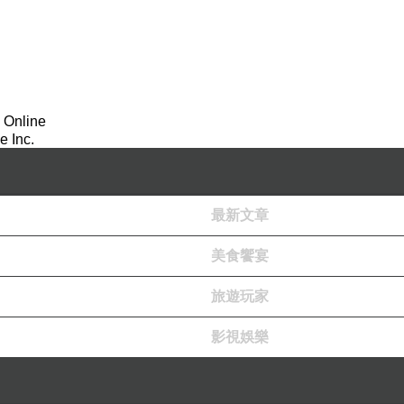
 Online
 Inc.
最新文章
美食饗宴
旅遊玩家
影視娛樂
院，獨家放映由日本團隊專為台灣展覽製作的原創短篇
大長篇原畫復刻作品及7個立體雕塑，