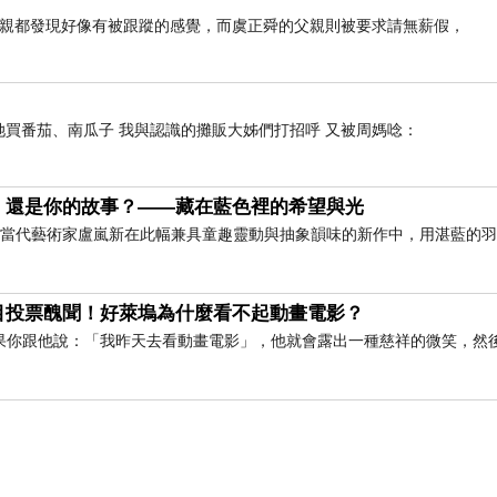
母親都發現好像有被跟蹤的感覺，而虞正舜的父親則被要求請無薪假，
她買番茄、南瓜子 我與認識的攤販大姊們打招呼 又被周媽唸：
，還是你的故事？——藏在藍色裡的希望與光
」 當代藝術家盧嵐新在此幅兼具童趣靈動與抽象韻味的新作中，用湛藍的
目投票醜聞！好萊塢為什麼看不起動畫電影？
果你跟他說：「我昨天去看動畫電影」，他就會露出一種慈祥的微笑，然