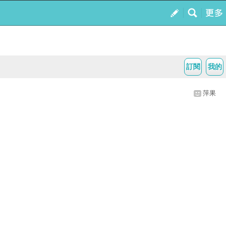
訂閱
我的
萍果