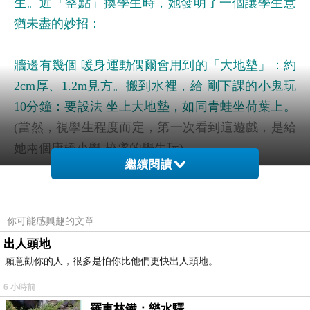
生。近「整點」換學生時，她發明了一個讓學生意
猶未盡的妙招：
牆邊有幾個
暖身運動偶爾會用到的「大地墊」：約
2cm
厚、
1.2m
見方。搬到水裡，給
剛下課的小鬼玩
10
分鐘：要設法
坐上大地墊，如同青蛙坐荷葉上。
(
當然，視學生程度而定，第一次看到這遊戲，是給
她兩個康橋小學
校隊的學生玩
)
繼續閱讀
一看就超想玩
但當然不可能
......
上週某天，年輕的
女救生員小Ｒ沒班，跑來陪我游了五六百。正好Ｐ
你可能感興趣的文章
教練
又在讓小鬼玩。小Ｒ就涎著臉問：「我們可以
出人頭地
拿兩塊
去加入他們嗎？」Ｐ說「可以啊！」也是恰
願意勸你的人，很多是怕你比他們更快出人頭地。
巧「管最嚴」的救生員Ｗ沒班，沒人制止我們；而
6 小時前
且
P
下一班的學生
是初學，年紀很小，可以只用水
羅東林鐵：樂水驛