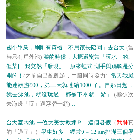
國小畢業，剛剛有資格「不用家長陪同」去台大
(
當
時只有戶外池
)
游的時候，大概還蠻常「玩水」的。
但某日
我突然「發現」：原來蛙式
划手與踢腳是分
開的！
(
之前自己亂亂游，手腳同時發力
)
當天我就
能連續游
500
，第二天就連續
1000
了。自那日起，
我去泳池，就沒玩過，都是下水就「游」
(
極少次
去海邊「玩」過浮潛一類
)
…
台大室內池
一位大美女教練Ｐ，這個暑假
（
武肺
真
的「過了」）
學生好多，經常
9 ~ 12 am
排滿三個學