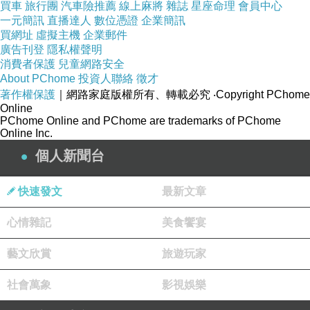
買車
旅行團
汽車險推薦
線上麻將
雜誌
星座命理
會員中心
一元簡訊
直播達人
數位憑證
企業簡訊
買網址
虛擬主機
企業郵件
廣告刊登
隱私權聲明
消費者保護
兒童網路安全
About PChome
投資人聯絡
徵才
著作權保護
｜網路家庭版權所有、轉載必究
‧Copyright PChome
Online
PChome Online and PChome are trademarks of PChome
Online Inc.
個人新聞台
快速發文
最新文章
心情雜記
美食饗宴
藝文欣賞
旅遊玩家
社會萬象
影視娛樂