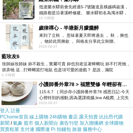
道的一頭。我倆大概玩了大概有
40
分鐘！
抵達樂水驛前會先經過5-7號隧道及橫越碼崙溪，
鐵路都是沿著溪畔修建。 樂水驛初名為濁水驛，
19 小時前
但因與臺鐵集集線車站同名，於1953
只達成第一步：坐上去；尚無法「跪立」
(
屁股要離
歲律禪心 - 半塘新月朦朧醉
開腿。數到
10)
更別說
站立
----
當然我們的體重，
來到了立秋 ， 意味著夏天即將過去 ， 秋 ，揪也
也是無法成功的原因吧
~
(
小
R
很聰明，她覺得總要
， 物於此而揪歛 ， 與格友分享此立秋聯。
體會一下「成功的滋味」，所以疊兩塊來跪，疊三
2026-08-07
塊來站，我站三塊
好像仍數不到
10
就是了
...)
藍玫友6
玫師妹玫師妹 妳不殺生，實屬可貴 妳也別老逗著蟑螂玩 妳不打死牠，
抓弄牠 這...打蟑螂當打地鼠 也是項可愛的遊戲？ 是說，滿院
已經是「天時地利人和」才玩得「成」的
～
(
轉圈
4 小時前
圈
)
無比滿足。
小護師番外章78 > 福慧雙修 年輕卻有個老靈魂 ㄑ金剛經〉podcast
爬地墊真不容易！核心平衡力要很夠，然後很好
115.6.7 ( 同步存小護師番外章78 感恩日記-今天
心裡特別的感動,因為選課燒腦,line A梳爬, 上完失
玩！
(
只是很難
再有機會、時間
玩吧
～
)
2026-08-07
智課的她,特來傾
登入
註冊
PChome首頁
線上購物
24h購物
書店
露天拍賣
比比昂代購
小Ｒ玩性 大爆發，隔天竟然跑去中和玩滑水道
(
水
新聞
/
氣象
股市
個人新聞台
廣告刊登
加入聯播網
全球購物
上溜滑梯
)
玩了一下午！無揪！
(
大誤
買賣租屋
支付連
國際連
Pi 拍錢包
旅遊
服務中心