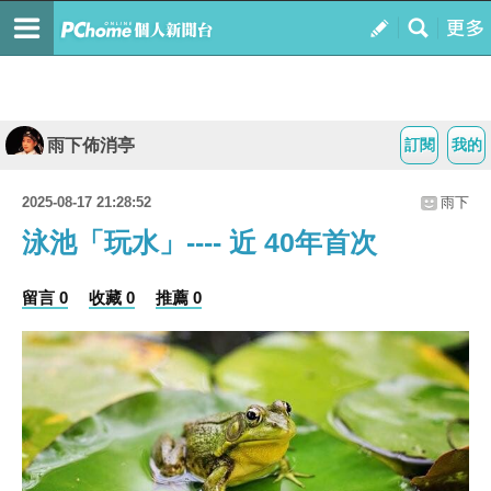
雨下佈消亭
訂閱
我的
2025-08-17 21:28:52
雨下
泳池「玩水」---- 近 40年首次
留言 0
收藏 0
推薦 0