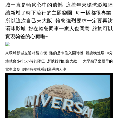
城一直是翰爸心中的遺憾 這些年來環球影城陸
續新增了時下流行的主題樂園 每一樣都很專業
所以這次自己來大阪 翰爸強烈要求一定要再訪
環球影城 好在翰爸同事一家人也同意 終於可以
實現翰爸的心願啦~
來環球影城交通相當方便 難的是卡位入園時機 聽說晚進場10分
鐘就會多排1小時的隊伍 所以我們如臨大敵 一大早幾乎坐最早的
電車出發 到的時候就看到滿滿的人潮