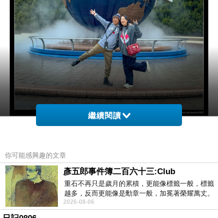
繼續閱讀
這顆地球是環球影城的招牌裝置 一來看到這顆球好興奮 不管了
先跑來拍照~
你可能感興趣的文章
彥五郎事件簿二百六十三:Club
然後趕緊來排隊吧~
重石不再只是歲月的累積，更能像標籤一般，標籤
真的是人山人海 這是排第一關-進場 當時距離入園時間應該還有1
越多，反而更能像是勳章一般，加冕著榮耀萬丈。
2026-08-06
習慣一如縱容，成了再難輕輕放下的罪證
個多小時吧 就已經排到看不清前面的人了 我們出發的這天是聖誕