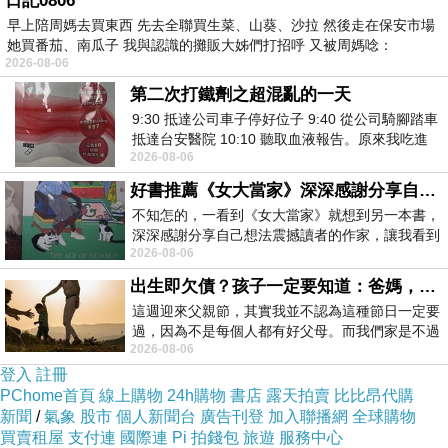
日記0806
節假期 本就預計是爆多的人潮 其實是有心理準備的 就盡力而為
早上陪周媽去買東西 先去全聯買生菜、山葵、沙拉 然後走在保安市場
吧~
她買番茄、南瓜子 我與認識的攤販大姊們打招呼 又被周媽唸：
2026-08-06
第二次打鐵劑之超混亂的一天
好不容易進入大門 還要過第二關-安檢 這個安檢也需要排隊 不過
9:30 抵達公司車子停好位子 9:40 從公司騎腳踏車
就沒有排第一關那麼久了~
抵達台安醫院 10:10 聽取血液報告。原來我吃進
2026-08-06
去的 B12 彌可保並非沒有吸收而是超
終於進場了 我們的戰略是一進門先衝"哈利波特園區"~~
好書推薦《女大當家》深深感謝分享自己想法震撼讀者的作家，讓我看到不同樣貌的家庭！
不知怎的，一看到《女大當家》就想到另一本書，
很好玩 看大家一入場就一直跑 多數人會先去任天堂園區(因為是
深深感謝分享自己想法震撼讀者的作家，讓我看到
新園區) 但我們的策略是先走哈利波特 因為對我們來說 哈利波特
2026-08-06
不同樣貌的家庭！ 《女大
也是新園區 也是我們一直想來的地方~
出生即欠債？孩子一定要知道：爸媽，其實我不欠你們
這週迎來父親節，其實我並不認為這種節日一定要
過，因為不是每個人都有好父母。而我們家是不過
一進園區彷彿進入電影情節 就是來到哈利波特的場景 不管是建築
2026-08-06
節的，平時也沒什麼儀式感，生活趨近冷
登入
還是馬路 甚至連空氣都是在那個世界無誤 一切都仿真到毫無違和
註冊
PChome首頁
線上購物
24h購物
書店
露天拍賣
比比昂代購
~
新聞
/
氣象
股市
個人新聞台
廣告刊登
加入聯播網
全球購物
買賣租屋
支付連
國際連
Pi 拍錢包
旅遊
服務中心