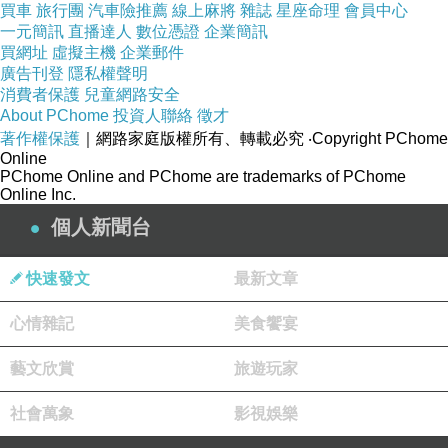
買車
旅行團
汽車險推薦
線上麻將
雜誌
星座命理
會員中心
雖然路上的景象很令人震撼 但是我們還是要先去玩設施 哈利波特
一元簡訊
直播達人
數位憑證
企業簡訊
的"禁忌之旅"是很熱門的設施 我們不想浪費時間在排隊 所以就決
買網址
虛擬主機
企業郵件
廣告刊登
隱私權聲明
定第一個遊戲就直奔禁忌之旅 遊戲就在城堡之內 所以朝城堡奔去
消費者保護
兒童網路安全
就對了~
About PChome
投資人聯絡
徵才
著作權保護
｜網路家庭版權所有、轉載必究
‧Copyright PChome
Online
哈利波特已經是好多年前的設施了 所以一早人潮還沒那麼多 我們
PChome Online and PChome are trademarks of PChome
Online Inc.
順著排隊指引一路進到城堡裡 直接邁進一大段距離 試想~如果排
個人新聞台
滿人潮的時候 真的要等到天荒地老阿~~~
快速發文
最新文章
心情雜記
美食饗宴
藝文欣賞
旅遊玩家
社會萬象
影視娛樂