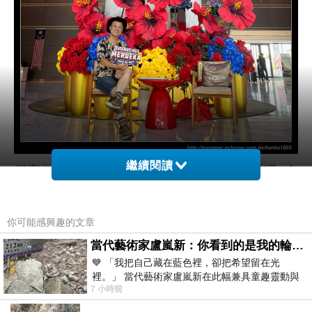
繼續閱讀
很寬敞的接待大廳 一來就有迎賓飲料可以喝 由
於房間距離有些很遠 所以飯店有配置接駁車載
到房門口 要注意的是剛入住有行李要搬運 坐接
你可能感興趣的文章
駁車還是要付點小費 因為我的房間離大廳較近
當代藝術家盧嵐新：你看到的是我的輪廓，還是你的故事？——藏在藍色裡的希望與光
一來我也想步行體驗環境 所以我就沒坐接駁車
💙 「我把自己藏在藍色裡，卻把希望留在光
啦~
裡。」 當代藝術家盧嵐新在此幅兼具童趣靈動與
7 小時前
抽象韻味的新作中，用湛藍的羽翼般色塊包覆著