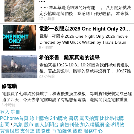
….
進入房間區就是走在海上步道 步道真的就是建
⋯⋯ 羊耳草是毛絨絨的好有趣。 。 八月開始就決
築在海上 兩旁還種著椰樹 真的有海島度假的風
定少協助老師們後，我感到工作好輕鬆。 本來就
17 小時前
不是我的工作啊。 真
情
電影一夜限定2026 One Night Only 2026 movie
電影一夜限定2026 One Night Only 2026 movie
每一個房間都是獨門獨戶 整個飯店共設置了522間房 範圍真的好
Directed by Will Gluck Written by Travis Braun
6 小時前
Starring Monica Barbaro
大喔~
希伯來書 - 離棄真道的後果
希伯來書10:26-10:31 10:26因為我們得知真道以
這天成了水上人家 腳底下就是海的住宿真的是生平第一次
後、若故意犯罪、贖罪的祭就再沒有了． 10:27惟
23 小時前
有戰懼等候審判和那燒滅眾敵人的烈火
其實這裡就是一個獨立的世外桃源 我們是團體旅遊 入住之後就只
修電腦
電腦買了七年終於操壞了，檢查後要換主機板，等叫貨到安裝完成已經
能在這飯店之內活動 所以進房間把行李卸下之後 想說先來住宿區
過了四天，今天去拿電腦時說了有點想念電腦，老闆問我是電腦重度
走走 先把這朵花的每個區域走一遍
3 小時前
登入
註冊
PChome首頁
線上購物
24h購物
書店
露天拍賣
比比昂代購
住宿區走完 又走到飯店所屬的海灘 這是一片白沙的沙灘 白色的
新聞
/
氣象
股市
個人新聞台
廣告刊登
加入聯播網
全球購物
買賣租屋
支付連
國際連
Pi 拍錢包
旅遊
服務中心
住宿搭配椰林海灘 真的有在海島的感覺 好愜意