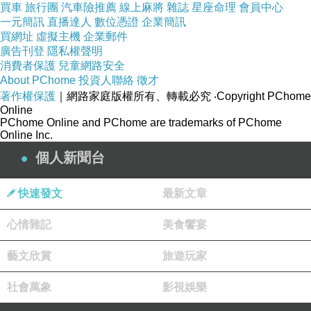
買車
旅行團
汽車險推薦
線上麻將
雜誌
星座命理
會員中心
一元簡訊
直播達人
數位憑證
企業簡訊
買網址
虛擬主機
企業郵件
雖然就是一整排白屋子 但搭配藍天就是很陽光的感覺 當然當下也
廣告刊登
隱私權聲明
真的是烈日當頭啦~
消費者保護
兒童網路安全
About PChome
投資人聯絡
徵才
著作權保護
｜網路家庭版權所有、轉載必究
‧Copyright PChome
大紅花的房間配置 最靠近大廳的是葉子區 再過去是花朵區 最遠
Online
PChome Online and PChome are trademarks of PChome
最高級的是花蕊區 聽說花蕊區的高級房就是因為周杰倫曾經住過
Online Inc.
而聲名大噪 不過這麼高級的房間不可能是團客會入住的 我們的房
個人新聞台
間就是在葉子區啦 但是不會因此而影響品質 住葉子區的房間也已
經很讓人驚艷了
快速發文
最新文章
心情雜記
美食饗宴
天氣真的好熱 任誰都會忍不住要在樹下躲太陽~
藝文欣賞
旅遊玩家
風景很美 但真的太熱了 當時是下午3點左右 正是酷熱的陽光~
社會萬象
影視娛樂