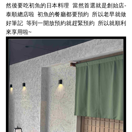
然後要吃初魚的日本料理 當然首選就是創始店-
泰順總店啦 初魚的餐廳都要預約 所以老早就做
好筆記 等到一開放預約就趕緊預約 所以就順利
來享用啦~