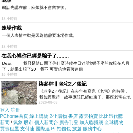
醜話
醜話先講在前，麻煩就不會留在後。
18 小時前
逢場作戲
一個人表情生動是因為他需要逢場作戲。
18 小時前
在我心裡你已經是騙子了........
Dear: 我只是隨口問了你什麼時候生日?想說獅子座的你現在八月
了，結果出現了20，我不 可置信地看著這個
16 小時前
柒參肆▎老宅2／後記
《老宅2／後記》在去年初寫完《老宅》的時候，
我曾經覺得，故事應該已經結束了。那座老宅在地
2026-08-08
震中倒塌，七個人終於離開那片黑暗，
登入
註冊
PChome首頁
線上購物
24h購物
書店
露天拍賣
比比昂代購
新聞
/
氣象
股市
個人新聞台
廣告刊登
加入聯播網
全球購物
買賣租屋
支付連
國際連
Pi 拍錢包
旅遊
服務中心
我們提前到但卻沒辦法進去等 大概是跟日本精