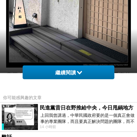
繼續閱讀
座落在台北大街上幽靜的小巷裡 從外面看真的
很不顯眼 小小一間也沒有鋪張的招牌 但是蠻日
式的格局倒是會吸引人看一眼
你可能感興趣的文章
民進黨昔日在野推給中央，今日甩鍋地方
上回我曾講過，中華民國政府要的是一個真正會做
事的專業團隊，而且要真正解決問題的團隊，而不
14 小時前
是只會到處甩鍋的雙標團隊，最近民進黨