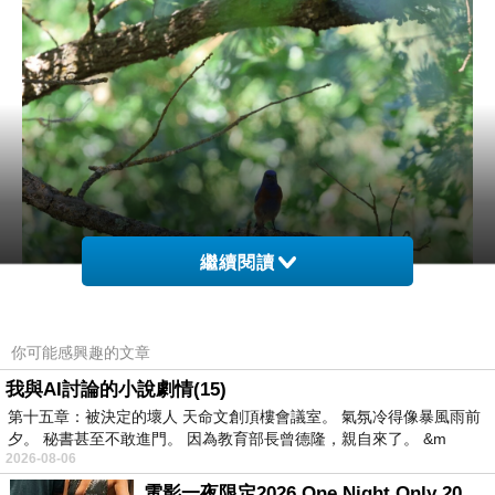
繼續閱讀
早晨不到9點，火傘高張。Western Bluebird親鳥帶著幼鳥
你可能感興趣的文章
在林中活躍。
我與AI討論的小說劇情(15)
第十五章：被決定的壞人 天命文創頂樓會議室。 氣氛冷得像暴風雨前
夕。 秘書甚至不敢進門。 因為教育部長曾德隆，親自來了。 &m
2026-08-06
電影一夜限定2026 One Night Only 2026 movie