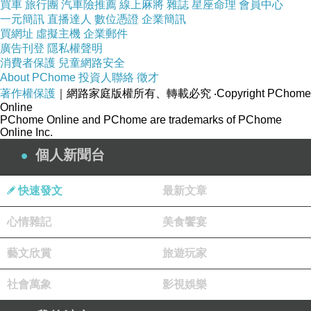
買車
旅行團
汽車險推薦
線上麻將
雜誌
星座命理
會員中心
一元簡訊
直播達人
數位憑證
企業簡訊
買網址
虛擬主機
企業郵件
Black Pheobe
廣告刊登
隱私權聲明
消費者保護
兒童網路安全
About PChome
投資人聯絡
徵才
著作權保護
｜網路家庭版權所有、轉載必究
‧Copyright PChome
Online
PChome Online and PChome are trademarks of PChome
Online Inc.
個人新聞台
快速發文
最新文章
心情雜記
美食饗宴
藝文欣賞
旅遊玩家
社會萬象
影視娛樂