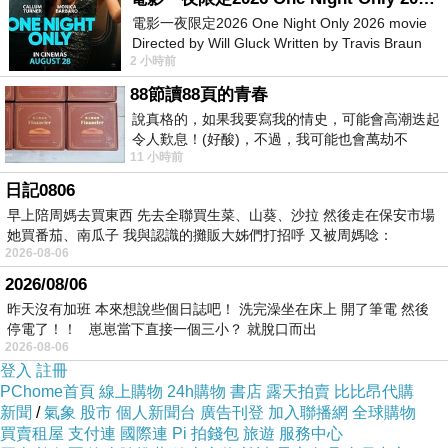
電影一夜限定2026 One Night Only 2026 movie
Directed by Will Gluck Written by Travis Braun
2 小時前
Starring Monica Barbaro
88節讀88頁的青春
說真格的，如果我要寫我的情史，可能會高潮迭起
令人歎息！(好酸)，不過，我可能也會萬劫不
11 小時前
復...，每天跪鍵盤還是被判了花心的罪
日記0806
加州大普鳥California Scrub jay。
早上陪周媽去買東西 先去全聯買生菜、山葵、沙拉 然後走在保安市場
她買番茄、南瓜子 我與認識的攤販大姊們打招呼 又被周媽唸：
2026-08-06
2026/08/06
昨天沒有加班 本來想說些個日誌吧！ 洗完澡坐在床上 開了筆電 然後
停電了！！ 崽崽當下直接一個三小？ 就脫口而出
2026-08-06
登入
註冊
PChome首頁
線上購物
24h購物
書店
露天拍賣
比比昂代購
新聞
/
氣象
股市
個人新聞台
廣告刊登
加入聯播網
全球購物
買賣租屋
支付連
國際連
Pi 拍錢包
旅遊
服務中心