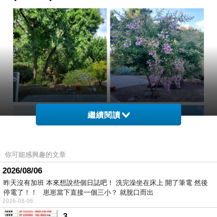
繼續閱讀
你可能感興趣的文章
2026/08/06
昨天沒有加班 本來想說些個日誌吧！ 洗完澡坐在床上 開了筆電 然後
停電了！！ 崽崽當下直接一個三小？ 就脫口而出
2026-08-06
今天一個人在家看書、聽音樂、賞鳥。朋友十點出門做微
3