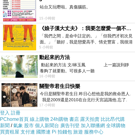
站台又玩嘢啦。真傷腦筋。
創手術，當天即可返家休息，不必住院。幸好有這片庭
院，讓我不會胡思亂想，鳥兒們伴我一整天，成了最温馨
15 小時前
的陪伴。
《娘子漢大丈夫》：我要怎麼愛一個不存在的人？
「我們之間，是命中註定的。」「但我們才初次見
面。」「聽好，我是戀愛高手、情史豐富，我很清
5 小時前
楚這種感覺，你我之間的那種感覺，現
動起來的方法
動起來的方法 文/林玉鳳 上一篇說到靜
養夠了就要動。可很多人一聽
16 小時前
關聖帝君生日快樂
今日是關聖帝君生日.昨日心想他是我的救命恩人.
我是2009還是2010在台北行天宮認識他.忘了.
17 小時前
一個奇摩交友的網友學
登入
註冊
PChome首頁
線上購物
24h購物
書店
露天拍賣
比比昂代購
集結本日的觀鳥圖，先請AI繪製了賞鳥圖，接下來請賞
新聞
/
氣象
股市
個人新聞台
廣告刊登
加入聯播網
全球購物
圖。
買賣租屋
支付連
國際連
Pi 拍錢包
旅遊
服務中心