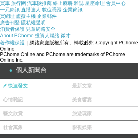
買車
旅行團
汽車險推薦
線上麻將
雜誌
星座命理
會員中心
一元簡訊
直播達人
數位憑證
企業簡訊
買網址
虛擬主機
企業郵件
廣告刊登
隱私權聲明
消費者保護
兒童網路安全
About PChome
投資人聯絡
徵才
著作權保護
｜網路家庭版權所有、轉載必究
‧Copyright PChome
Online
PChome Online and PChome are trademarks of PChome
Online Inc.
個人新聞台
快速發文
最新文章
心情雜記
美食饗宴
藝文欣賞
旅遊玩家
社會萬象
影視娛樂