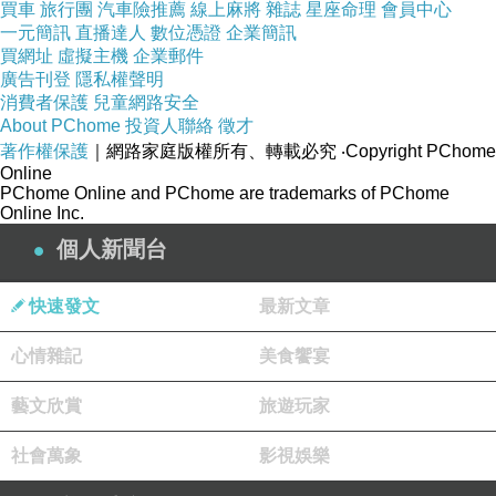
買車
旅行團
汽車險推薦
線上麻將
雜誌
星座命理
會員中心
一元簡訊
直播達人
數位憑證
企業簡訊
買網址
虛擬主機
企業郵件
廣告刊登
隱私權聲明
消費者保護
兒童網路安全
About PChome
投資人聯絡
徵才
著作權保護
｜網路家庭版權所有、轉載必究
‧Copyright PChome
Online
PChome Online and PChome are trademarks of PChome
Online Inc.
個人新聞台
快速發文
最新文章
心情雜記
美食饗宴
藝文欣賞
旅遊玩家
社會萬象
影視娛樂