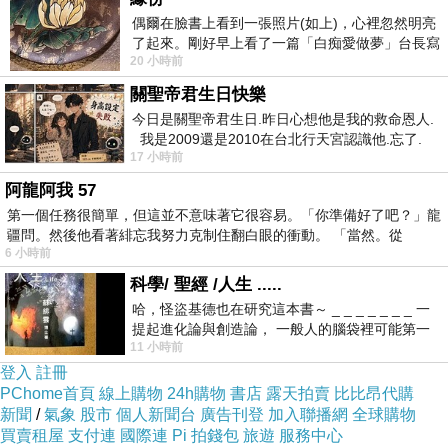
偶爾在臉書上看到一張照片(如上)，心裡忽然明亮
了起來。剛好早上看了一篇「白痴愛做夢」台長寫
20 小時前
的貼文，在回顧年輕時瘋狂愛上
The Valley of Fear:有感
關聖帝君生日快樂
今日是關聖帝君生日.昨日心想他是我的救命恩人.
我是2009還是2010在台北行天宮認識他.忘了.
17 小時前
一個奇摩交友的網友學
阿龍阿我 57
第一個任務很簡單，但這並不意味著它很容易。「你準備好了吧？」龍
疆問。然後他看著緋忘我努力克制住翻白眼的衝動。 「當然。從
彥五郎事件簿二百四十八:安靜片刻
上一篇：
6 小時前
彥五郎事件簿二百五十:「指導棋」
下一篇：
科學/ 聖經 /人生 .....
哈，怪盜基德也在研究這本書～ _ _ _ _ _ _ _ 一
提起進化論與創造論， 一般人的腦袋裡可能第一
11 小時前
時間就有「 進化論很科
登入
註冊
PChome首頁
線上購物
24h購物
書店
露天拍賣
比比昂代購
新聞
/
氣象
股市
個人新聞台
廣告刊登
加入聯播網
全球購物
買賣租屋
支付連
國際連
Pi 拍錢包
旅遊
服務中心