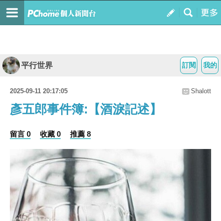
平行世界
訂閱
我的
2025-09-11 20:17:05
Shalott
彥五郎事件簿:【酒淚記述】
留言 0
收藏 0
推薦 8