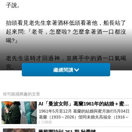
子說。
抬頭看見老先生拿著酒杯低頭看著他，船長站了
起來問:『老哥，怎麼啦? 怎麼拿著酒一口都沒
喝?』
老先生這時才回過神，並將手中的酒一口氣喝
完。
繼續閱讀
船長又蹲下去輕輕捧起籠子，看著裏頭正在熟睡
的小貓說:『要將他們送養啦!那小子怕自己捨不
你可能感興趣的文章
得，請我來幫忙，好啦!跟別人約好的時間也快到
AI「曼波女郎」葛蘭1961年的結婚＋蜜月旅行 #戀上老電影 #葛蘭 #粟子
了，我得快點送去，好回去看球賽，打得正精
1961年5月至12月 葛蘭的結婚與蜜月旅行5月04日
葛蘭（1933～2026）偕同未婚夫高福全（1916～
彩。』
1 小時前
2004）乘郵輪赴倫敦6月15日於英國倫敦St.S