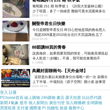
葡萄園詩刊 251 期 秋季號
老先生聽到了船長的話，默默的點了點頭。
葡萄園 251 期 秋季號 1 《詩寫大安森林公園》
少了喧囂，多了一份綠意 難能可貴水泥叢林多出
2026-08-06
一
船長雖然急於忙完這些事，但還是有留意到老先
關聖帝君生日快樂
生的異樣，便問:『怎麼啦? 不是找小子喝下午茶
今日是關聖帝君生日.昨日心想他是我的救命恩人.
(酒)嗎? 你們發生了什麼事嗎?』
我是2009還是2010在台北行天宮認識他.忘了.
2026-08-06
一個奇摩交友的網友學
88節讀88頁的青春
老先生欲言又止的，最後還是搖了搖頭。
說真格的，如果我要寫我的情史，可能會高潮迭起
令人歎息！(好酸)，不過，我可能也會萬劫不
5 小時前
船長一臉疑惑，但也沒再追問，接著便說:『那...
復...，每天跪鍵盤還是被判了花心的罪
我要將這些孩子送給新主人了。』
典藏封面聊兩句-【天外金球】
這部是白素以未婚妻身分出場唯一的一次 架構分
上下半場，中場則在《原子空間》開小差 故事背
老先生點點頭，並表示他也該回去了。
2026-08-06
景影射西藏境外流亡 地下組織
登入
註冊
PChome首頁
線上購物
24h購物
書店
露天拍賣
比比昂代購
船長看了一眼老先生手中的酒杯說:『酒杯你先放
新聞
/
氣象
股市
個人新聞台
廣告刊登
加入聯播網
全球購物
窗台上吧! 我等等再回來收。』
買賣租屋
支付連
國際連
Pi 拍錢包
旅遊
服務中心