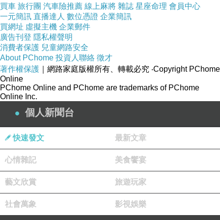
買車
旅行團
汽車險推薦
線上麻將
雜誌
星座命理
會員中心
一元簡訊
直播達人
數位憑證
企業簡訊
老先生聽了船長的話，將酒杯放在酒客開啟的另
買網址
虛擬主機
企業郵件
廣告刊登
隱私權聲明
一扇窗外，對船長說聲不好意思，就緩步離開
消費者保護
兒童網路安全
了。
About PChome
投資人聯絡
徵才
著作權保護
｜網路家庭版權所有、轉載必究
‧Copyright PChome
Online
船長看著老先生離去的背影，想走進屋內問酒客
PChome Online and PChome are trademarks of PChome
Online Inc.
剛剛的情況，但籠內的小貓突然醒了，並開始有
個人新聞台
活力的叫著，船長深怕酒客聽見，只好快步離
開。
快速發文
最新文章
心情雜記
美食饗宴
藝文欣賞
旅遊玩家
社會萬象
影視娛樂
屋內的酒客，突然回了神轉頭看看屋內，才發現