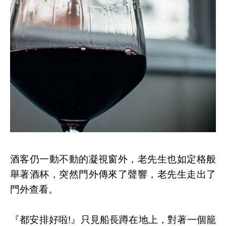
酒客仍一動不動的凝視窗外，老先生也如定格般
舉著酒杯，突然門外傳來了聲響，老先生走出了
門外查看。
『都安排好啦!』只見船長蹲在地上，對著一個籠