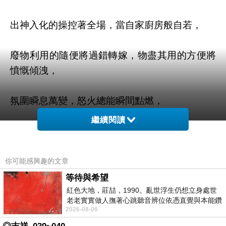
出神入化的操控著全場，當自家廚房般自若，
廢物利用的隨便將過錯轉嫁，物盡其用的方便將
憤慨傾洩，
氛圍瞬息萬變，怒火總能瞬間點燃，
繼續閱讀
甚至得以用來驅趕外敵。
你可能感興趣的文章
掩藏在實情之下，有太多值得期待的血流成河，
等待與希望
紅色大地，莊喆，1990。亂世浮生仍想立身處世
老老實實做人撫著心跳聽音辨位依憑直覺與本能鑽
真相的爆發，究竟是換來仍佔地為王的死皮賴
2026-08-06
向裂隙的亮處探索另一個心聲另一個共鳴的
臉...?