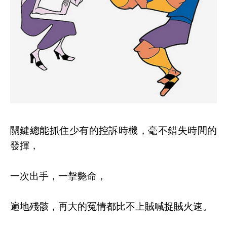
關鍵總能抓住少有的控訴時機，毫不錯失時間的
發揮，
一次出手，一擊斃命，
遍地殘骸，再大的冤情都比不上賊喊捉賊火速。