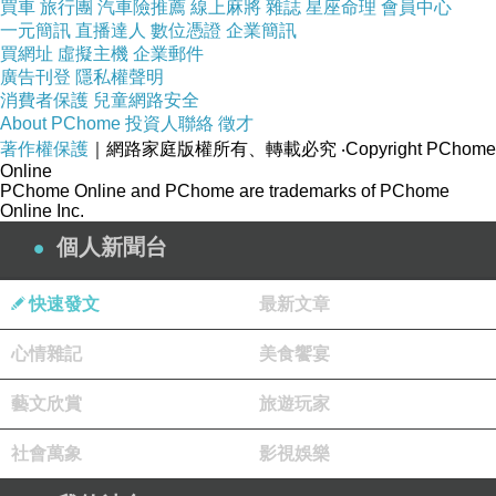
買車
旅行團
汽車險推薦
線上麻將
雜誌
星座命理
會員中心
一元簡訊
直播達人
數位憑證
企業簡訊
買網址
虛擬主機
企業郵件
廣告刊登
隱私權聲明
消費者保護
兒童網路安全
We are all just prisoners here, of our own
About PChome
投資人聯絡
徵才
著作權保護
｜網路家庭版權所有、轉載必究
‧Copyright PChome
device:
Online
PChome Online and PChome are trademarks of PChome
Online Inc.
個人新聞台
快速發文
最新文章
心情雜記
美食饗宴
藝文欣賞
旅遊玩家
社會萬象
影視娛樂