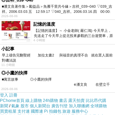
◎吉祥_039~040
■潘文良著作集＞勵益品＞魚雁千里共今緣＞吉祥_039~040 ▽039_吉
祥。2006.03.03.五 12:59:17 ▽040_吉祥。2006.03.16.四 00:00:
還是爆氣吐血的掉頭就走...?
2026-08-06
記憶的溫度
又或一切皆在早已知情在這日積月累的歲月裏，
【記憶的溫度】～ 小金老師( 嚴仁鴻) 今天早上，
進而破罐破摔的演變至此...。
先送走了今天早上從北投來參觀的三台遊覽車，原
4 小時前
以為展場已經差不多要安靜下來，卻發
小記事
早上禱告完翻聖經 加拉太書2 與福音的真理不合 就在眾人面前
對磯法說
11 小時前
◎小鷹的抉擇
■寓言故事 ◎小鷹的抉擇
⊕潘文良 在壁立千
2026-08-06
仞的懸崖上，有一座遮天蔽
登入
註冊
PChome首頁
線上購物
24h購物
書店
露天拍賣
比比昂代購
新聞
/
氣象
股市
個人新聞台
廣告刊登
加入聯播網
全球購物
買賣租屋
支付連
國際連
Pi 拍錢包
旅遊
服務中心