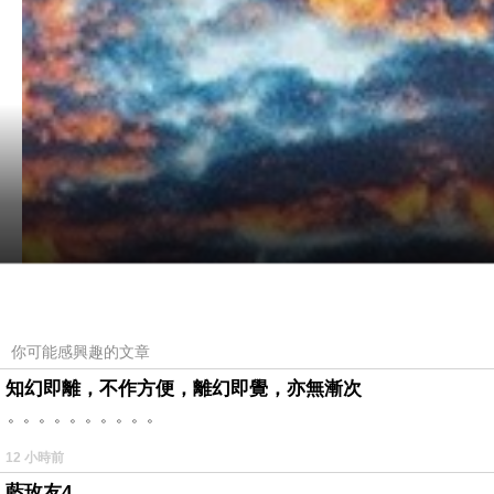
你可能感興趣的文章
知幻即離，不作方便，離幻即覺，亦無漸次
。。。。。。。。。。
12 小時前
藍玫友4