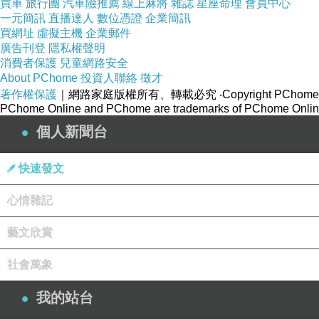
買車
旅行團
汽車險推薦
線上麻將
雜誌
星座命理
會員中心
一元簡訊
直播達人
數位憑證
企業簡訊
買網址
虛擬主機
企業郵件
廣告刊登
隱私權聲明
消費者保護
兒童網路安全
About PChome
投資人聯絡
徵才
著作權保護
｜網路家庭版權所有、轉載必究
‧Copyright PChome
PChome Online and PChome are trademarks of PChome Online
個人新聞台
Here we go, ain't it grand
快速發文
Here we stand on foreign sand
心情雜記
And we're not alone
藝文欣賞
Why do we fear what we don't understand
社會萬象
Can't we reach out our hands to try to just say hel
Try to plant a seed, fulfill the need
我的站台
To make it grow, just say hello