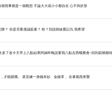
每個視事都是一個觀想 不論大大或小小都自在 心不拘於形
怎辦？ 你是否要虔誠茹素？ 蛤？別說師妹愛記仇 我希望
太多了改今天早上八點結果阿姊昨晚說要我八點去西螺農會~回到莿桐都8
，才能親嚐。 甚至練一身鐵布衫、金鐘罩， 在暴風雨來襲