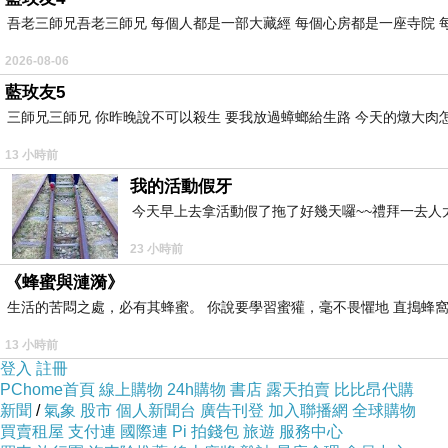
吾老三師兄吾老三師兄 每個人都是一部大藏經 每個心房都是一座寺院 
2026-08-06
藍玫友5
三師兄三師兄 你昨晚說不可以殺生 要我放過蟑螂給生路 今天的燉大肉
13 小時前
我的活動假牙
今天早上去拿活動假了拖了好幾天囉~~禮拜一去人
23 小時前
《蜂蜜與漣漪》
生活的苦悶之處，必有其蜂蜜。 你說要學習蜜獾，毫不畏懼地 直搗蜂窩
Roger Taylor-Foreign Sand
13 小時前
登入
註冊
專輯:Happiness?
PChome首頁
線上購物
24h購物
書店
露天拍賣
比比昂代購
新聞
/
氣象
股市
個人新聞台
廣告刊登
加入聯播網
全球購物
買賣租屋
支付連
國際連
Pi 拍錢包
旅遊
服務中心
作詞、作曲:Roger Taylor