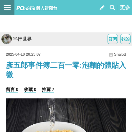
平行世界
訂閱
我的
2025-04-10 20:25:07
Shalott
彥五郎事件簿二百一零:泡麵的體貼入
微
留言 0
收藏 0
推薦 7