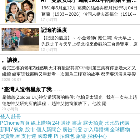
AI「曼波女郎」葛蘭1961年的結婚＋蜜月旅行 #戀上老電影 #葛蘭 #粟子
食材們
1961年5月至12月 葛蘭的結婚與蜜月旅行5月04日
葛蘭（1933～2026）偕同未婚夫高福全（1916～
魂驚魄落，器材們拔足狂奔，餐具們退避三舍，
17 小時前
2004）乘郵輪赴倫敦6月15日於英國倫敦St.S
只剩燒開水與泡麵融合，營造他們「友好」的表
記憶的溫度
【記憶的溫度】～ 小金老師( 嚴仁鴻) 今天早上，
面以及泡麵體貼入微的畫面。
先送走了今天早上從北投來參觀的三台遊覽車，原
12 小時前
以為展場已經差不多要安靜下來，卻發
〈完〉
。讀後。
看完三樓的老宅2雖然明天才有後記其實中間到第三集有停更幾天才又
繼續 續更讓我那時又重新看一次因為三樓寫的故事 都需要沉浸且要帶
2026-08-07
有
*臺灣人造衛星救了我……
趙德恕(Zoldos Ur.)神父還活著的時候: 他怕見太陽光 我有一次去上趙
德恕神父研究所的課程， 趙神父把窗簾放下， 他說:陽
20 小時前
登入
註冊
PChome首頁
───────────────────────────────
線上購物
24h購物
書店
露天拍賣
比比昂代購
新聞
/
氣象
股市
個人新聞台
廣告刊登
加入聯播網
全球購物
─
買賣租屋
支付連
國際連
Pi 拍錢包
旅遊
服務中心