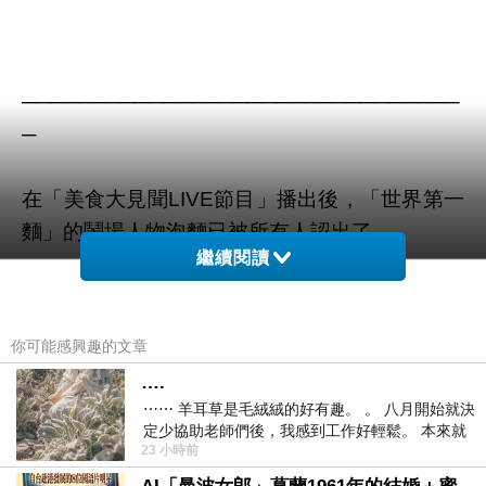
───────────────────────────────
─
在「美食大見聞LIVE節目」播出後，「世界第一
麵」的鬧場人物泡麵已被所有人認出了，
繼續閱讀
但泡麵打死不認的功力已登峰造極，正當所有人
都已不再關注這件事之際，網路上又流傳了一部
你可能感興趣的文章
影片...
….
⋯⋯ 羊耳草是毛絨絨的好有趣。 。 八月開始就決
影片中泡麵露出鬼看見都會害怕的笑容，一一向
定少協助老師們後，我感到工作好輕鬆。 本來就
23 小時前
不是我的工作啊。 真
食材們、器材們、餐具們「噓寒問暖」著，只見