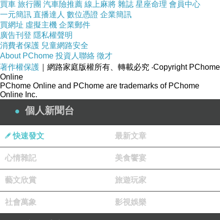
買車
旅行團
汽車險推薦
線上麻將
雜誌
星座命理
會員中心
一元簡訊
直播達人
數位憑證
企業簡訊
我的評論工作現在!立刻!馬上!移交給影評．舒肥
買網址
虛擬主機
企業郵件
鍋
廣告刊登
隱私權聲明
消費者保護
兒童網路安全
—書評．格蘭凱恩聞香杯
About PChome
投資人聯絡
徵才
著作權保護
｜網路家庭版權所有、轉載必究
‧Copyright PChome
Online
PChome Online and PChome are trademarks of PChome
───────────────────────────────
Online Inc.
─
個人新聞台
這影片上傳前沒想過剪接、後製嗎? 等等...不要
隨便轉嫁不幸啊!
快速發文
最新文章
—影評．舒肥鍋
心情雜記
美食饗宴
藝文欣賞
旅遊玩家
社會萬象
影視娛樂