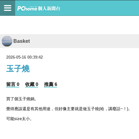
Basket
2026-05-16 00:39:42
玉子燒
留言 0
收藏 0
推薦 6
買了個玉子燒鍋。
覺得應該還是有其他用途，但好像主要就是做玉子燒(哈，講廢話~！)。
可能size太小。