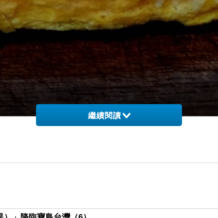
繼續閱讀
（護界）」降臨寶島台灣（6）