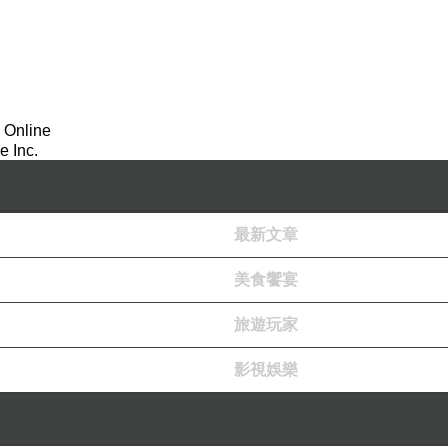
 Online
 Inc.
最新文章
美食饗宴
旅遊玩家
影視娛樂