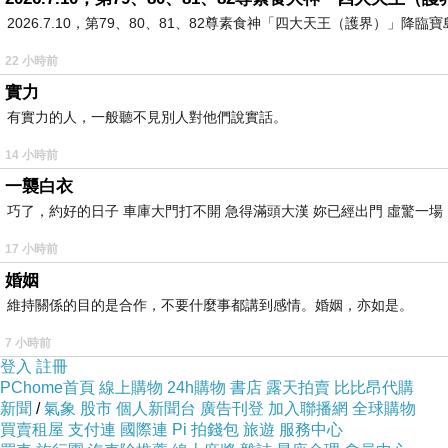
沒有準備高湯，身邊有的調料加一加。
2026.7.10，第79、80、81、82尊素食神「四大天王（護界）」降臨寶島台灣
我習慣甜口的。
22 小時前
層次可以，口感鬆軟。
實力
嘛~還行。
有實力的人，一般聽不見別人對他們說實話。
14 小時前
一襲白衣
巧了，約好的日子 車庫大門打不開 急得滿頭大漢 妳已經出門 虛驚一
最近看了karaoke iko(カラオケ行こ)去唱卡拉OK吧！
17 小時前
綾野剛飾演的成田狂兒，相當有魅力。(自然而然的演繹魅力。)
婚姻
和山山漫畫改編。
維持關係的目的是合作，不要什麼事都講到感情。婚姻，亦如是。
7 小時前
登入
註冊
PChome首頁
線上購物
24h購物
書店
露天拍賣
比比昂代購
新聞
/
氣象
股市
個人新聞台
廣告刊登
加入聯播網
全球購物
買賣租屋
支付連
國際連
Pi 拍錢包
旅遊
服務中心