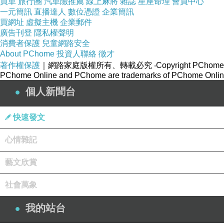
買車
旅行團
汽車險推薦
線上麻將
雜誌
星座命理
會員中心
一元簡訊
直播達人
數位憑證
企業簡訊
買網址
虛擬主機
企業郵件
廣告刊登
隱私權聲明
消費者保護
兒童網路安全
About PChome
投資人聯絡
徵才
茶葉蛋
上一篇：
著作權保護
｜網路家庭版權所有、轉載必究
‧Copyright PChome
PChome Online and PChome are trademarks of PChome Online
個人新聞台
快速發文
心情雜記
藝文欣賞
社會萬象
我的站台