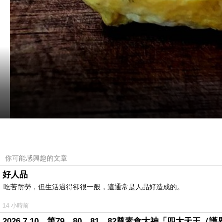
你可能感興趣的文章
好人品
吃苦耐勞，但生活過得卻很一般，這通常是人品好造成的。
14 小時前
噔噔噔~首次成品。
2026.7.10，第79、80、81、82尊素食大神「四大天王