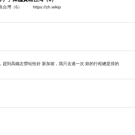
（6） https://zh.wikip
場，趕到高鐵左營站恰好 新加坡，我只去過一次 妳的行程總是排的