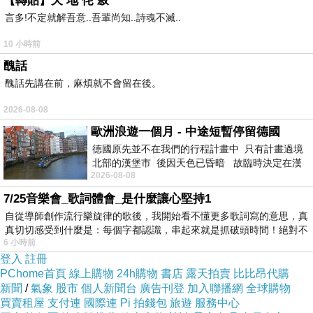
【轉貼】天 地 侘 寂
言多!不定就解吾意..吾輩尚知..詩魂不滅..
10 小時前
醜話
醜話先講在前，麻煩就不會留在後。
2026-08-08
歐洲浪遊一個月 - 中途短暫停留德國
德國原先並不在我們的行程計畫中 只有計畫過境
北部的漢堡市 後因天色已昏暗 故臨時決定在漢
2026-08-08
堡市吃晚餐和過夜
7/25音樂會_歌詞體會_是什麼讓心堅持1
自從導師創作流行樂旋律的歌後，我開始看不懂更多歌詞寫的意思，真
真切切感受到什麼是：每個字都認識，串起來就是抓破頭時間！絕對不
火山冒險。
6 小時前
登入
註冊
搭乘前在全家便利商店買了雨衣。
PChome首頁
線上購物
24h購物
書店
露天拍賣
比比昂代購
不穿滑降下來肯定噴濕。
新聞
/
氣象
股市
個人新聞台
廣告刊登
加入聯播網
全球購物
買賣租屋
支付連
國際連
Pi 拍錢包
旅遊
服務中心