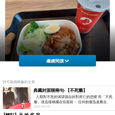
繼續閱讀
第一次在路易莎點--照燒好吃雞(多穀米)。
你可能感興趣的文章
典藏封面聊兩句-【不死藥】
人類對不死的渴望源自於對死亡的恐懼 而「不死
藥」就這樣橫擺在你面前： 任何創傷迅速癒合、
正巧碰上表演隊伍的演出。
2026-08-08
停止衰老、痛覺消失…堪