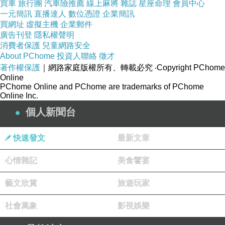
買車
旅行團
汽車險推薦
線上麻將
雜誌
星座命理
會員中心
一元簡訊
直播達人
數位憑證
企業簡訊
買網址
虛擬主機
企業郵件
廣告刊登
隱私權聲明
消費者保護
兒童網路安全
About PChome
投資人聯絡
徵才
著作權保護
｜網路家庭版權所有、轉載必究
‧Copyright PChome
Online
PChome Online and PChome are trademarks of PChome
Online Inc.
個人新聞台
快速發文
最新文章
心情雜記
美食饗宴
可愛拍照的地方。
藝文欣賞
旅遊玩家
社會萬象
影視娛樂