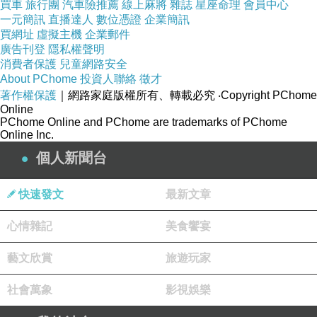
買車
旅行團
汽車險推薦
線上麻將
雜誌
星座命理
會員中心
我很能看得出那個是出自於她
一元簡訊
直播達人
數位憑證
企業簡訊
哪個是人家公司本來就是要進行維護😉
買網址
虛擬主機
企業郵件
廣告刊登
隱私權聲明
消費者保護
兒童網路安全
不過話說回來
About PChome
投資人聯絡
徵才
著作權保護
｜網路家庭版權所有、轉載必究
‧Copyright PChome
這個時代的網路使用者那個會不知道👀
Online
PChome Online and PChome are trademarks of PChome
Online Inc.
個人新聞台
同儕及兩性相處經驗(1)
上一篇：
快速發文
最新文章
同儕及兩性相處經驗(2)
下一篇：
心情雜記
美食饗宴
藝文欣賞
旅遊玩家
社會萬象
影視娛樂