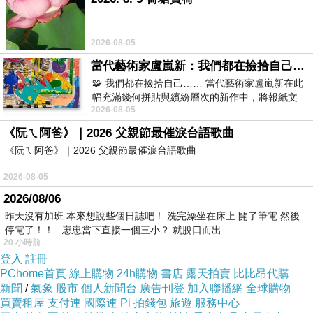
人家只是要進行硬碟維護
2026-08-05
她就在亂想說是我部落格怎樣了
當代藝術家盧嵐新：我們都在撿拾自己，將散落的情緒與碎片，拼回生命完整的輪廓
🧩 我們都在撿拾自己…… 當代藝術家盧嵐新在此
看她在那邊空歡喜🤣
幅充滿幾何拼貼與繽紛層次的新作中，將報紙文
2026-08-05
字、彩色剪紙與明亮顏料層層
我倒是想知道她還能在欺騙別人多久
《阮ㄟ阿爸》｜2026 父親節最催淚台語歌曲
但另外的一方面
《阮ㄟ阿爸》｜2026 父親節最催淚台語歌曲
我覺得我的部落格或者其他PO文空間能回到原來樣子就好
2026-08-05
😁
2026/08/06
昨天沒有加班 本來想說些個日誌吧！ 洗完澡坐在床上 開了筆電 然後
停電了！！ 崽崽當下直接一個三小？ 就脫口而出
前面有說她空轉了二十幾年
20 小時前
我想也包括這個😉
登入
註冊
PChome首頁
線上購物
24h購物
書店
露天拍賣
比比昂代購
新聞
/
氣象
股市
個人新聞台
廣告刊登
加入聯播網
全球購物
因為有經過訓練
買賣租屋
支付連
國際連
Pi 拍錢包
旅遊
服務中心