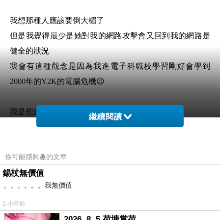
我想那種人應該要倒大楣了
但是我覺得最少是她對我的網路攻擊會又回到我的網路是
健全的狀況
我會有這種觀念是因為我進電子科職校學習剛好會學到
2000年的Y2K的電腦危機😉
我是想應該一剛開始她就不知道有這樣
繼續閱讀
所以也就知道她不知道有什麼雲端印碟
每年都需要固定時間維護的這種事😒
你可能感興趣的文章
錫杖無價值
夜路走多了總會碰到鬼
。。。。。。我無價值
這樣知道她不懂得這種事
當然知道她不懂得跟人家打網路遊戲
1 小時前
所以可以在看看她是怎麼跟人家掰是人家的朋友😁
2026. 8. 5 荷塘賞荷