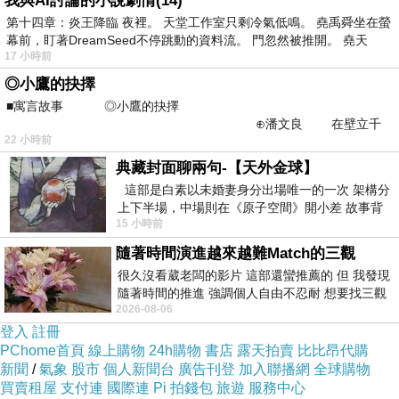
我與AI討論的小說劇情(14)
第十四章：炎王降臨 夜裡。 天堂工作室只剩冷氣低鳴。 堯禹舜坐在螢
我的每一次進階
幕前，盯著DreamSeed不停跳動的資料流。 門忽然被推開。 堯天
無外乎對我自己是大躍進
17 小時前
但是有一方面我是知道
◎小鷹的抉擇
■寓言故事 ◎小鷹的抉擇
但是我也覺得只要知道就好
⊕潘文良 在壁立千
就是
22 小時前
仞的懸崖上，有一座遮天蔽
她情願自己沒有發展
典藏封面聊兩句-【天外金球】
但是矛盾的是一方面
這部是白素以未婚妻身分出場唯一的一次 架構分
上下半場，中場則在《原子空間》開小差 故事背
我發展得越強大
15 小時前
景影射西藏境外流亡 地下組織
她就大哭覺得自己被壓迫的感覺就越強烈
隨著時間演進越來越難Match的三觀
人家當然就看起來說
很久沒看葳老闆的影片 這部還蠻推薦的 但 我發現
隨著時間的推進 強調個人自由不忍耐 想要找三觀
只要她說我是女的
2026-08-06
接近的不要說對象 連朋友都超
是拐她老公的小三
登入
註冊
PChome首頁
線上購物
24h購物
書店
露天拍賣
比比昂代購
當然就會去相信她的話了😒
新聞
/
氣象
股市
個人新聞台
廣告刊登
加入聯播網
全球購物
買賣租屋
支付連
國際連
Pi 拍錢包
旅遊
服務中心