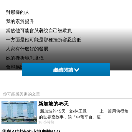
對那樣的人
我的素質提升
當然他可能會哭著說自己被欺負
一方面是她可能是那種挫折容忍度低
人家有什麼好的發展
她的挫折容忍度低
會容易因為什麼小事大哭
繼續閱讀
就會真的讓人家以為真的她是被欺負的👀
你可能感興趣的文章
我是知道阿
我的實力越來越強
新加坡的45天
新加坡的45天 文/林玉鳳 上一篇用佛得角
就算是從政
的世界盃故事，談「中葡平台」這
我也覺得我對從政的差距越拉越近😁
16 小時前