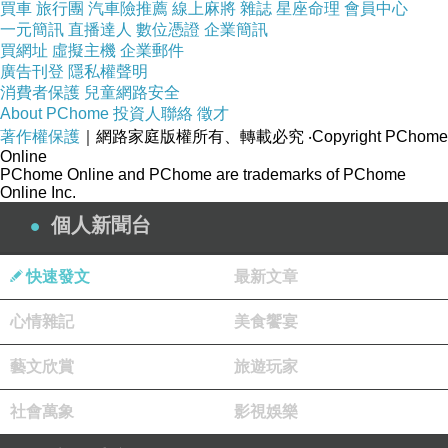
買車
旅行團
汽車險推薦
線上麻將
雜誌
星座命理
會員中心
可喜可賀的
一元簡訊
直播達人
數位憑證
企業簡訊
是我自己
買網址
虛擬主機
企業郵件
廣告刊登
隱私權聲明
已經開始進入學時勢日語的階段😁
消費者保護
兒童網路安全
About PChome
投資人聯絡
徵才
著作權保護
｜網路家庭版權所有、轉載必究
‧Copyright PChome
人家台灣跟日本
Online
在民間的關係本來就很濃厚😉
PChome Online and PChome are trademarks of PChome
Online Inc.
個人新聞台
談一下台灣的外交
人家針對共產黨的戰狼外交
快速發文
最新文章
就是表面上不敢不從
心情雜記
美食饗宴
也接受中國貸款的資金
來建設自己的內需
藝文欣賞
旅遊玩家
但是其中還被中國的公司及中國人員工賺走中國貸款給該
社會萬象
影視娛樂
國的那筆錢👀