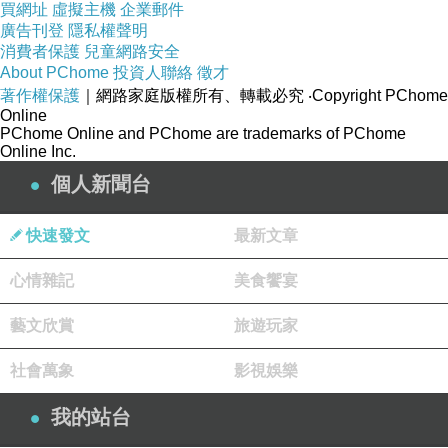
買網址
虛擬主機
企業郵件
願世間少一分劫難，
廣告刊登
隱私權聲明
多一盞燈火；
消費者保護
兒童網路安全
About PChome
投資人聯絡
徵才
讓每一個百姓，
著作權保護
｜網路家庭版權所有、轉載必究
‧Copyright PChome
都能平安入睡，
Online
PChome Online and PChome are trademarks of PChome
喜樂醒來。
Online Inc.
個人新聞台
快速發文
最新文章
我和我的老花
上一篇：
心情雜記
美食饗宴
暮色
下一篇：
藝文欣賞
旅遊玩家
社會萬象
影視娛樂
我的站台