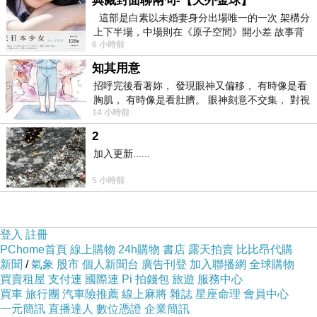
典藏封面聊兩句-【天外金球】
這部是白素以未婚妻身分出場唯一的一次 架構分
願月照人間
上下半場，中場則在《原子空間》開小差 故事背
6 小時前
景影射西藏境外流亡 地下組織
知其用意
多數人只是凡塵中行走，
招呼完後看著妳， 發現眼神又偏移， 有時像是看
背著平庸的影子，
胸肌， 有時像是看肚臍。 眼神刻意不交集， 對視
14 小時前
視線不對齊， 讓我很難不
不懂心靜如水，
2
也難抵孤獨如山。
加入更新......
戰火一來，
5 小時前
家園便碎成瓦礫；
禍害一至，
登入
註冊
眼淚便漫過日常。
PChome首頁
線上購物
24h購物
書店
露天拍賣
比比昂代購
新聞
/
氣象
股市
個人新聞台
廣告刊登
加入聯播網
全球購物
買賣租屋
支付連
國際連
Pi 拍錢包
旅遊
服務中心
願月光不只照見傷口，
買車
旅行團
汽車險推薦
線上麻將
雜誌
星座命理
會員中心
也照見歸途。
一元簡訊
直播達人
數位憑證
企業簡訊