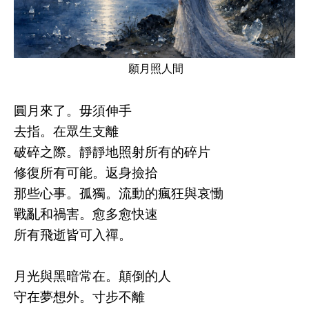
願月照人間
圓月來了。毋須伸手
去指。在眾生支離
破碎之際。靜靜地照射所有的碎片
修復所有可能。返身撿拾
那些心事。孤獨。流動的瘋狂與哀慟
戰亂和禍害。愈多愈快速
所有飛逝皆可入禪。
月光與黑暗常在。顛倒的人
守在夢想外。寸步不離