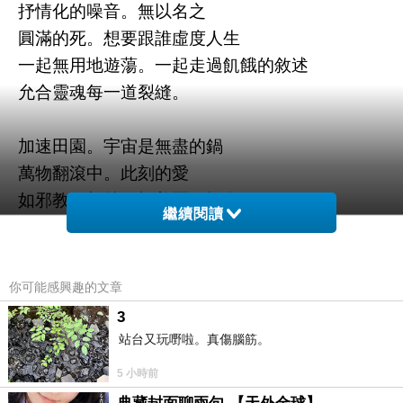
抒情化的噪音。無以名之
圓滿的死。想要跟誰虛度人生
一起無用地遊蕩。一起走過飢餓的敘述
允合靈魂每一道裂縫。
加速田園。宇宙是無盡的鍋
萬物翻滾中。此刻的愛
如邪教。劫持是極美麗的概念
繼續閱讀
當然要涉入。山海化作魔幻
圓月坐在手指。等待
淚流滿面。任何人的心傷
你可能感興趣的文章
千江之水天上來。
3
站台又玩嘢啦。真傷腦筋。
2026-06-22 聯合報 沈眠
5 小時前