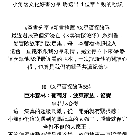
小角落文化好書分享 將選出 4 位常互動的粉絲
#童書分享 #新書推薦 #X尋寶探險隊
最近君辰整個沉浸在《X尋寶探險隊》系列裡，
從冒險故事到設定集，每一本都看得超投入，
還會一直跑來跟我分享劇情，完全停不下來😂📚
這次幫他整理最近看的四本，一次記錄他的閱讀心
得，也算是我們的親子共讀紀錄✨
📖《X尋寶探險隊55》
巨木森林：葡萄牙．波東家族．祕寶
📖君辰心得：
這一集真的超級刺激，從一開始就有緊張感！
小航他們這次遇到的馬龍真的太強了，感覺就像完
全打不倒的大魔王，
不管怎麼攻擊都還是很冷靜，整個故事一直讓我很