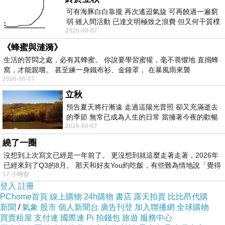
可有海豚白白靠攏 再次遙迢氣旋 可再饒過一遍窮
弱 雖人間活動 已達文明極致之浪費 但又何干質樸
📖《X尋寶探險隊54》
2026-08-07
者 只能白白陪葬
奧利佛的遊樂場：美國．曼哈頓．籠中鳥
《蜂蜜與漣漪》
📖君辰心得：
生活的苦悶之處，必有其蜂蜜。 你說要學習蜜獾，毫不畏懼地 直搗蜂
窩，才能親嚐。 甚至練一身鐵布衫、金鐘罩， 在暴風雨來襲
這集超級緊張！
2026-08-07
小航發現夥伴失蹤時，沒有慌張，而是立刻冷靜分
立秋
預告夏天將行漸遠 走過這陽光普照 卻又充滿逝去
組去救人，這點真的很值得學習。
的季節 無常已成為人生的日常 當擁著今夜的歡暢
2026-08-07
舒心 轉眼驟成昨日 而明晨 太陽
如果是我一定會先慌掉，所以我覺得小航很厲害，
繞了一圈
遇到問題要先想方法，而不是只會害怕。
沒想到上次寫文已經是一年前了。 更沒想到就這麼走著走著，2026年
已經來到了Q3的8月。 那天和好友You約吃飯，有些難為情地說「覺得
這次的反派奧利佛也很可怕，把大家困在自己設計
17 小時前
登入
註冊
的遊樂場裡，每一關都像陷阱一樣，看得我一直替
PChome首頁
線上購物
24h購物
書店
露天拍賣
比比昂代購
新聞
/
氣象
股市
個人新聞台
廣告刊登
加入聯播網
全球購物
他們緊張。
買賣租屋
支付連
國際連
Pi 拍錢包
旅遊
服務中心