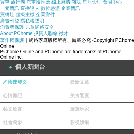
買車
旅行團
汽車險推薦
線上麻將
雜誌
星座命理
會員中心
另外梅拉的身世真相也讓我印象很深，雖然有點難
一元簡訊
直播達人
數位憑證
企業簡訊
買網址
虛擬主機
企業郵件
過，但也讓我覺得，有朋友支持真的很重要。
廣告刊登
隱私權聲明
消費者保護
看完我覺得：只要大家團結，就一定有辦法突破困
兒童網路安全
About PChome
投資人聯絡
徵才
難！
著作權保護
｜網路家庭版權所有、轉載必究
‧Copyright PChome
Online
PChome Online and PChome are trademarks of PChome
Online Inc.
📖《X尋寶探險隊53》
個人新聞台
瘋狂的巴隆舞：峇里島．善與惡．狙擊手
📖君辰心得：
快速發文
最新文章
這一集讓我最震撼的就是「面具」的設定！
比比和瑪米亞戴上面具之後，整個人都變了，
心情雜記
美食饗宴
不只是性格變化，甚至變成善與惡對立的角色，還
互相戰鬥，真的讓我看到超緊張。
藝文欣賞
旅遊玩家
我看的時候一直很希望他們趕快恢復正常，
社會萬象
因為原本明明是很好的夥伴，卻變成敵人，感覺很
影視娛樂
難過。