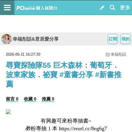
幸福彤話&君辰愛分享
訂閱
我的
2026-06-11 16:27:30
幸福彤話
尋寶探險隊55 巨木森林：葡萄牙．
波東家族．祕寶 #童書分享 #新書推
薦
留言 0
收藏 0
推薦 0
有興趣可來粉專抽書~
🎁粉專抽 1 本 
https://reurl.cc/8eg6g7