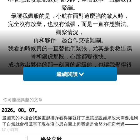
緊繃。
最讓我佩服的是，小航在面對這麼強的敵人時，
完全沒有放棄，也沒有慌張，而是一直在想辦法、
觀察情況，
再和夥伴一起合作突破難關。
我看的時候真的一直替他們緊張，尤其是要救出鴉
骨和銀虎那段，心跳都變很快。
成功救出夥伴的那一刻真的超級帥，也讓我覺得很
感動，好像一起完成任務一樣！
繼續閱讀
這一集也讓我學到很重要的一件事：遇到困難不要
只會害怕，
而是要先冷靜下來想辦法，才有機會解決問題。
你可能感興趣的文章
另外後面的「小航尋寶筆記」也讓我很驚喜，
2026。08。07。
原本我覺得葡萄牙歷史一定很難懂，但用故事方式
畫圖真的不適合我越畫越排斥看得懂就好了應該是說如果改天需要用到
講之後變得很好理解，
了自然就會很厲害了現在沒心思在圖上但我還是會努力把它考過———
還有益智關卡可以玩，真的有種自己在冒險的感
17 小時前
覺。
終於立秋