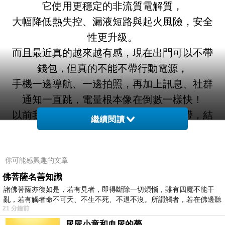
它使用更穩定的非流質電解質，
大幅降低熱失控、漏液短路與起火風險，安全
性更升級。
而且最近真的越來越有感，現在出門可以不帶
錢包，但真的不能不帶行動電源，
手機一邊導航、一邊拍照，再加上訊息、社群
通知一直跳，電量根本像在倒數一樣快！
以前我最常遇到的狀況就是行動電源有帶，結
繼續閱讀
果充電線忘了；
或是帶了充電器，卻忘了帶豆腐頭，最後只能
你可能感興趣的文章
到處借線借插座。
所以當我看到
aircolor 雲朵系 35W 全能充
佛菩薩名善知識
諸佛菩薩亦復如是，若有見者，即得斷除一切煩惱，雖有四魔不能干
時，第一眼真的就被它的
「全能」
吸引到，
亂，若有觸者命不可夭、不生不死、不退不沒。所謂觸者，若在佛邊聽
它直接把
AC插頭、行動電源、Qi2磁吸快充、
21 分鐘前
受
自帶 Type-C 雙向快充線
全部整合在一起，
尿尿小童和血尿的夢