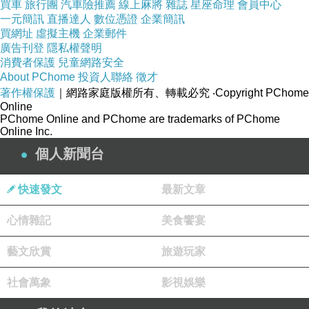
買車
旅行團
汽車險推薦
線上麻將
雜誌
星座命理
會員中心
團購優惠
一元簡訊
直播達人
數位憑證
企業簡訊
https://winnerbuy.1shop-app.com/k5b8pf
買網址
虛擬主機
企業郵件
廣告刊登
隱私權聲明
顏色可選：銀白／藏藍／奶茶／淡藍／櫻粉
消費者保護
兒童網路安全
單入優惠價
About PChome
投資人聯絡
徵才
著作權保護
｜網路家庭版權所有、轉載必究
‧Copyright PChome
原價 1980 元
Online
團購特價只要 1680 元
PChome Online and PChome are trademarks of PChome
Online Inc.
雙入優惠組合（顏色任選）
個人新聞台
原價 3960 元
團購特價只要 3180 元
快速發文
最新文章
平均一顆只要 1590 元！
心情雜記
美食饗宴
藝文欣賞
旅遊玩家
☆．☆．☆．☆．☆．☆．☆．☆．☆．☆．☆
社會萬象
影視娛樂
✨ 人氣好物開團中｜實測後真心推薦懶人包 ✨