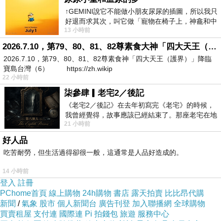
↑GEMINI說它不能做小朋友尿尿的插圖，所以我只
回家直接
插牆就能充電
，外出時手機一吸就能
好退而求其次，叫它做「寵物在椅子上，神龕和中
補電，
13 小時前
年人臉孔」的畫了。 六月底
不用再翻包包找線材，整個使用流程變得超直
2026.7.10，第79、80、81、82尊素食大神「四大天王（護界）」降臨寶島台灣（6）
2026.7.10，第79、80、81、82尊素食神「四大天王（護界）」降臨
覺，
寶島台灣（6） https://zh.wikip
更方便的是，它
內建雙向快充編織線
，
不只可
22 小時前
以幫手機充電
，
柒參肆▎老宅2／後記
也能快速回補行動電源本身的電力
，對常常在
《老宅2／後記》在去年初寫完《老宅》的時候，
我曾經覺得，故事應該已經結束了。那座老宅在地
外跑的人來說真的很加分。
21 小時前
震中倒塌，七個人終於離開那片黑暗，
再加上它還做到
「同級最小AC插頭設計」＋
好人品
35W快充輸出
，
吃苦耐勞，但生活過得卻很一般，這通常是人品好造成的。
小小一顆卻有完整的快充能力，不管日常通
14 小時前
勤、出遊旅行，甚至長時間外出工作都非常夠
登入
註冊
PChome首頁
線上購物
24h購物
書店
露天拍賣
比比昂代購
用。
新聞
/
氣象
股市
個人新聞台
廣告刊登
加入聯播網
全球購物
請點我繼續閱讀喲！
買賣租屋
支付連
國際連
Pi 拍錢包
旅遊
服務中心