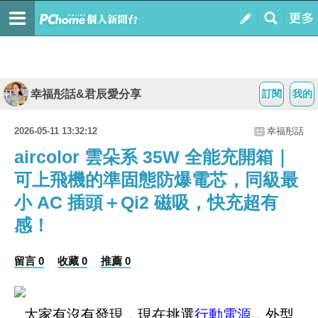
幸福彤話&君辰愛分享
訂閱
我的
2026-05-11 13:32:12
幸福彤話
aircolor 雲朵系 35W 全能充開箱｜
可上飛機的準固態防爆電芯，同級最
小 AC 插頭＋Qi2 磁吸，快充超有
感！
留言 0
收藏 0
推薦 0
大家有沒有發現，現在挑選
行動電源
，外型