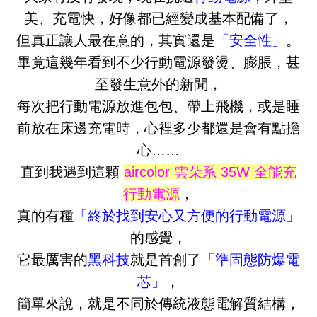
美、充電快，
好像都已經變成基本配備了，
但真正讓人最在意的，其實還是
「安全性」
。
畢竟這幾年看到不少行動電源發燙、膨脹，甚
至發生意外的新聞，
每次把行動電源放進包包、帶上飛機，或是睡
前放在床邊充電時，心裡多少都還是會有點擔
心……
直到我遇到這顆
aircolor 雲朵系 35W 全能充
行動電源
，
真的有種
「終於找到安心又方便的行動電源」
的感覺，
它最厲害的
黑科技
就是首創了
「準固態防爆電
芯」
，
簡單來說，就是不同於傳統液態電解質結構，