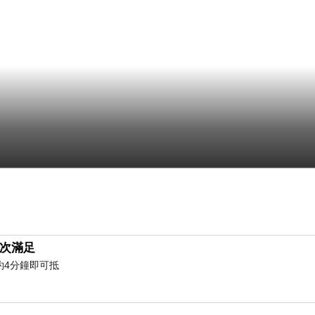
次滿足
約4分鐘即可抵