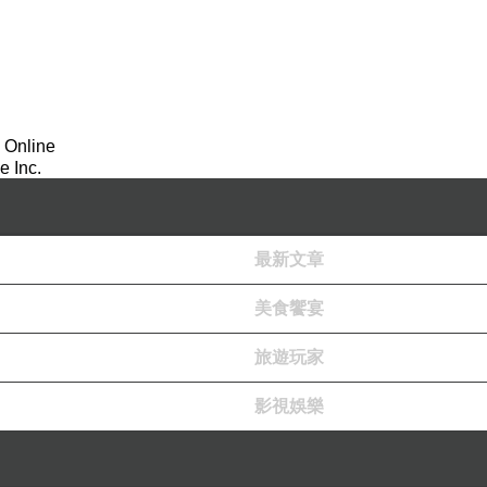
 Online
 Inc.
最新文章
美食饗宴
旅遊玩家
影視娛樂