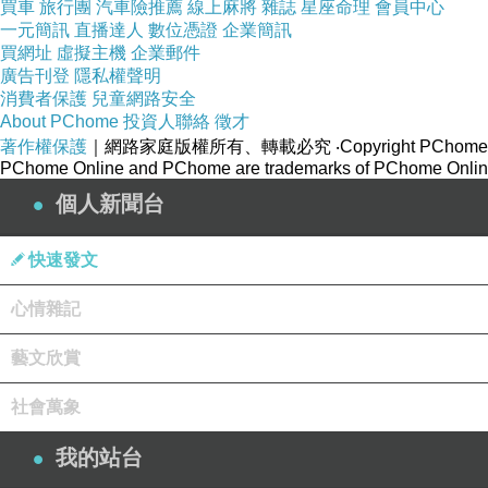
買車
旅行團
汽車險推薦
線上麻將
雜誌
星座命理
會員中心
一元簡訊
直播達人
數位憑證
企業簡訊
買網址
虛擬主機
企業郵件
廣告刊登
隱私權聲明
消費者保護
兒童網路安全
About PChome
投資人聯絡
徵才
著作權保護
｜網路家庭版權所有、轉載必究
‧Copyright PChome
PChome Online and PChome are trademarks of PChome Online
個人新聞台
快速發文
心情雜記
藝文欣賞
社會萬象
我的站台