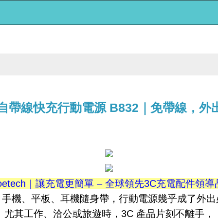
、35W自帶線快充行動電源 B832｜免帶線
oetech｜讓充電更簡單 – 全球領先3C充電配件領
，手機、平板、耳機隨身帶，行動電源幾乎成了外出
尤其工作、洽公或旅遊時，3C 產品片刻不離手，