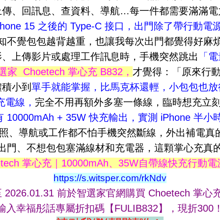
上傳、回訊息、查資料、導航…每一件都需要滿滿電
Phone 15 之後的 Type-C 接口，出門除了帶行
知不覺包包越背越重，也讓我每次出門都覺得好麻
影、上傳影片或處理工作訊息時，手機突然跳出
「電
智選家 Choetech 掌心充 B832，
才覺得：「原來行
體積小到
單手就能掌握，比馬克杯還輕，小包包也放
 充電線，
完全不用再額外多塞一條線，臨時想充立
 10000mAh + 35W 快充輸出，實測 iPhone 半
照、導航或工作都不怕手機突然斷線，外出補電真
出門、不想包包塞滿線材和充電器，這顆掌心充真
oetech 掌心充｜10000mAh、35W自帶線快充行動電源
https://s.witsper.com/rkNdv
2026.01.31 前於智選家官網購買 Choetech 掌心充 
輸入幸福彤話專屬折扣碼【FULIB832】，現折300