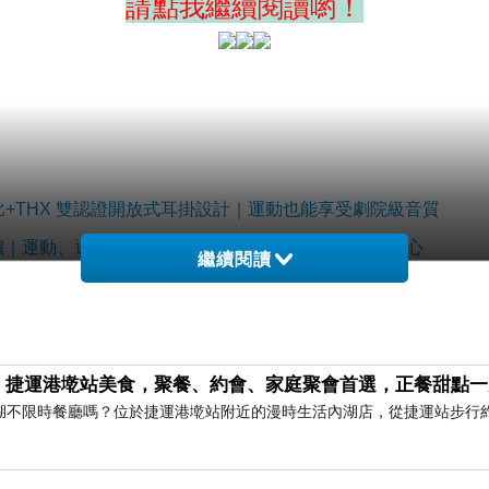
請點我繼續閱讀喲！
動版｜杜比+THX 雙認證開放式耳掛設計｜運動也能享受劇院級音質
線藍牙耳機評價｜運動、通勤都舒服，久戴不悶，聽得到環境聲更安心
繼續閱讀
｜捷運港墘站美食，聚餐、約會、家庭聚會首選，正餐甜點一
湖不限時餐廳嗎？位於捷運港墘站附近的漫時生活內湖店，從捷運站步行