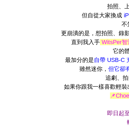
拍照、
但自從大家換成
i
不
更崩潰的是，想拍照、錄
直到我入手
WitsPer
它的
最加分的是
自帶 USB-C
雖然迷你，
但它卻有
追劇、拍
如果你跟我一樣喜歡輕裝
📌Ch
即日起至 