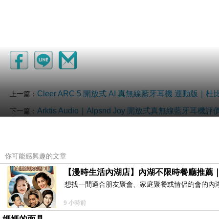
Cleer ARC 5 開放式 AI 真無線藍牙耳機 運
上一篇：
Arktis Audio｜Alpsnd Joy 開放式真無
下一篇：
你可能感興趣的文章
【漫時生活內湖店】內湖不限時餐廳推薦
想找一間適合朋友聚會、家庭聚餐或情侶約會的內
9 小時前