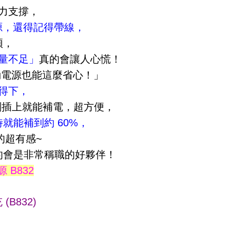
力支撐，
動電源，還得記得帶線，
煩，
量不足」
真的會讓人心慌！
動電源也能這麼省心！」
得下，
刻插上就能補電，超方便，
小時就能補到約 60%，
的超有感~
的會是非常稱職的好夥伴！
 B832
(B832)
！