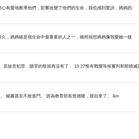
前如何耐心有愛地教導他們，影響改變了他們的生命，我也感到驚訝，媽媽的
列好久好久，媽媽確是我生命中最重要的人之一，雖然很想媽媽像我愛她一樣
知真道以後、若故意犯罪、贖罪的祭就再沒有了． 10:27惟有戰懼等候審判和那燒
。 秘書甚至不敢進門。 因為教育部長曾德隆，親自來了。 &m