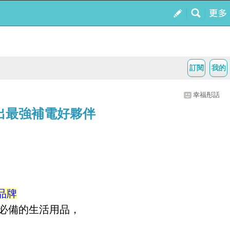
訂閱
我的
幸福彤話
，外出最強補電好夥伴
導品牌
必備的生活用品，