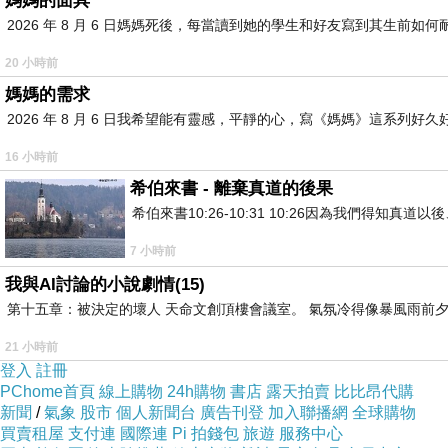
媽媽的面具
2026 年 8 月 6 日媽媽死後，每當讀到她的學生和好友寫到其生
20 小時前
媽媽的需求
2026 年 8 月 6 日我希望能有靈感，平靜的心，寫《媽媽》這系
16 小時前
希伯來書 - 離棄真道的後果
希伯來書10:26-10:31 10:26因為我們得
7 小時前
我與AI討論的小說劇情(15)
第十五章：被決定的壞人 天命文創頂樓會議室。 氣氛冷得像暴風雨前夕
21 小時前
登入
註冊
PChome首頁
線上購物
24h購物
書店
露天拍賣
比比昂代購
新聞
/
氣象
股市
個人新聞台
廣告刊登
加入聯播網
全球購物
買賣租屋
支付連
國際連
Pi 拍錢包
旅遊
服務中心