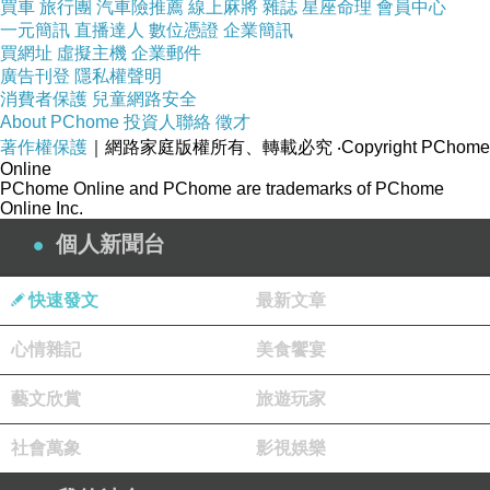
買車
旅行團
汽車險推薦
線上麻將
雜誌
星座命理
會員中心
官員他們算什麼？我就要替陳美雅來問，這不是
一元簡訊
直播達人
數位憑證
企業簡訊
買網址
虛擬主機
企業郵件
徹頭徹尾的人格分裂，什麼才是？
廣告刊登
隱私權聲明
身為一個中華民國官員為了國家、為了人民，要
消費者保護
兒童網路安全
About PChome
投資人聯絡
徵才
維持行政中立，不應該偏袒任何一個政黨，這麼
著作權保護
｜網路家庭版權所有、轉載必究
‧Copyright PChome
簡單的道理，賴清德身為一個總統到現在還不懂
Online
PChome Online and PChome are trademarks of PChome
嗎？真是把高雄人都當成笨蛋耍！
Online Inc.
高雄人已經被民進黨騙了26年，還不夠嗎？枉費
個人新聞台
高雄人這麼相信民進黨，竟然把高雄人對民進黨
的信任踏佇塗跤，實在讓我替支持民進黨的高雄
快速發文
最新文章
人感到非常不值！
心情雜記
美食饗宴
我替許崑源大哥、陳美雅告訴高雄朋友們，像民
進黨這款無血無目屎的政黨，毋通愛相信啊！高
藝文欣賞
旅遊玩家
雄朋友們，記住民進黨彼個人的嘴臉，嘜乎簡單
社會萬象
影視娛樂
的放怹煞！
「人民是頭家」政策宣講會高雄場 民進黨：對抗