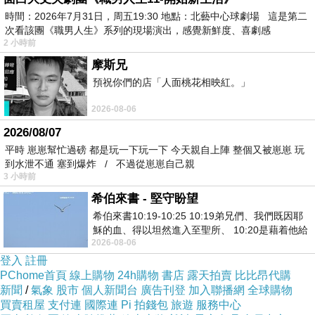
的名義替民進黨輔選，民進黨身為一個執政黨卻
時間：2026年7月31日，周五19:30 地點：北藝中心球劇場 這是第二
次看該團《職男人生》系列的現場演出，感覺新鮮度、喜劇感
不敢吱聲，還配資格當中華民國的執政黨嗎？
2 小時前
我替許崑源大哥感到懷疑，這樣一個官員，如此
摩斯兄
公私不分到這種地步？叫高雄人怎不火大？民進
預祝你們的店「人面桃花相映紅。」
黨欺騙完高雄人之後還要繼續欺騙彰化人嗎？上
2026-08-06
回民進黨政府官員替蔡英文、賴清德到高雄輔
2026/08/07
選，再來又是民進黨官員跑到高雄宣講罷免，現
平時 崽崽幫忙過磅 都是玩一下玩一下 今天親自上陣 整個又被崽崽 玩
在鄭英耀跑到彰化去替陳素月站台輔選，還敢聲
到水泄不通 塞到爆炸 / 不過從崽崽自己親
3 小時前
稱韓國瑜議事不中立？真是薄廉寡恥！有夠不要
希伯來書 - 堅守盼望
臉！連國民黨高雄市議員都在發飆！鳳山鄉親他
希伯來書10:19-10:25 10:19弟兄們、我們既因耶
們都在抱怨！
穌的血、得以坦然進入至聖所、 10:20是藉着他給
2026-08-06
我們開了一條又新又活的路從幔子經過
最為不要臉的就是，民進黨整天批判韓國瑜參選
登入
註冊
反惡罷宣講是議事不中立，這樣一個執政黨民意
PChome首頁
線上購物
24h購物
書店
露天拍賣
比比昂代購
新聞
代表，只會有嘴講別人，沒有嘴講自己，韓國瑜
/
氣象
股市
個人新聞台
廣告刊登
加入聯播網
全球購物
買賣租屋
支付連
國際連
Pi 拍錢包
旅遊
服務中心
是議事不中立，請問賴清德、卓榮泰以及民進黨