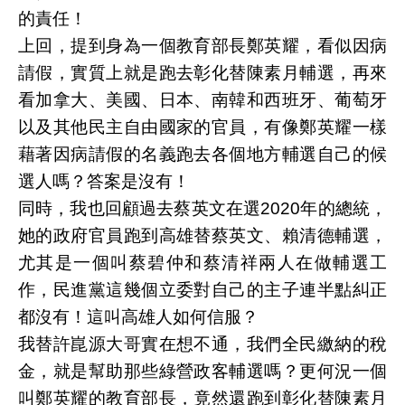
的責任！
上回，提到身為一個教育部長鄭英耀，看似因病
請假，實質上就是跑去彰化替陳素月輔選，再來
看加拿大、美國、日本、南韓和西班牙、葡萄牙
以及其他民主自由國家的官員，有像鄭英耀一樣
藉著因病請假的名義跑去各個地方輔選自己的候
選人嗎？答案是沒有！
同時，我也回顧過去蔡英文在選2020年的總統，
她的政府官員跑到高雄替蔡英文、賴清德輔選，
尤其是一個叫蔡碧仲和蔡清祥兩人在做輔選工
作，民進黨這幾個立委對自己的主子連半點糾正
都沒有！這叫高雄人如何信服？
我替許崑源大哥實在想不通，我們全民繳納的稅
金，就是幫助那些綠營政客輔選嗎？更何況一個
叫鄭英耀的教育部長，竟然還跑到彰化替陳素月