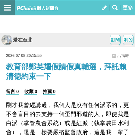
愛在台北
訂閱
我的
2026-07-08 20:15:55
呂福軒
教育部鄭英耀假請假真輔選，拜託賴
清德約束一下
留言 0
收藏 0
推薦 0
剛才我曾經講過，我個人是沒有任何派系的，更
不會盲目的去支持一個歪門邪道的人，即使我是
白派（掌管農會系統）或是紅派（執掌農田水利
會），還是一樣要嚴格監督政府，這是我一輩子