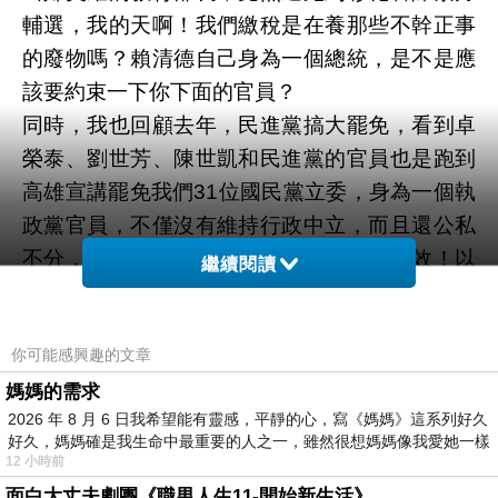
輔選，我的天啊！我們繳稅是在養那些不幹正事
的廢物嗎？賴清德自己身為一個總統，是不是應
該要約束一下你下面的官員？
同時，我也回顧去年，民進黨搞大罷免，看到卓
榮泰、劉世芳、陳世凱和民進黨的官員也是跑到
高雄宣講罷免我們31位國民黨立委，身為一個執
政黨官員，不僅沒有維持行政中立，而且還公私
不分，怪不得連所有年輕孩子都會上行下效！以
繼續閱讀
為高雄人都是裝肖仔，是吧？
民進黨舉辦大罷免宣講，布條寫上「人民是頭
你可能感興趣的文章
家」，民進黨就是想要讓國民黨立委的罷免案投
票通過成立之後，完全把老百姓當作是擦過屁股
媽媽的需求
2026 年 8 月 6 日我希望能有靈感，平靜的心，寫《媽媽》這系列好久
的衛生紙一樣用完即丟，足見民進黨心中只有政
好久，媽媽確是我生命中最重要的人之一，雖然很想媽媽像我愛她一樣
治利益、派系分贓，根本沒有老百姓！
12 小時前
現在鄭英耀跑到彰化老是用這招，藉著因病請假
面白大丈夫劇團《職男人生11-開始新生活》