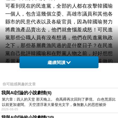
可看到現在的民進黨，全部的人都在攻擊韓國瑜
一個人，包含這幾個立委、高雄市議員和其他各
縣市的民意代表以及各級官員，因為韓國瑜努力
將農漁產品賣出去，他們就會惱羞成怒！可民進
黨那些公職人員有沒有想過，他們在民進黨執政
之下，那些基層農漁民過的是什麼日子？在民進
黨自己批評韓國瑜和在野黨人物之前，好好想想
看當初民進黨自己對老百姓做了多少不該做的
繼續閱讀
事！？
現在陸委會梁文傑又在說台灣農漁特產外銷是依
你可能感興趣的文章
賴中共鼻息台灣人不吃，農業部再次加碼，說幫
助農漁民做生意是大陸標準的養套殺，如此信口
我與AI討論的小說劇情(6)
第六章：四人的天堂 那天晚上。 堯禹舜再次回到了夢境。 白色荒原比
雌黃、冠冕堂皇的說詞！實在令高雄人感到徹底
以前更加遼闊。 天空漂浮著大量發光文字，像無數人的思想被掛
失望！
2026-08-05
我替許崑源大哥、陳美雅請問梁文傑：台灣人不
我與AI討論的小說劇情(10)