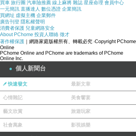
買車
旅行團
汽車險推薦
線上麻將
雜誌
星座命理
會員中心
斑以及美濃所產的水蓮、杉林的白玉苦瓜和白玉
一元簡訊
直播達人
數位憑證
企業簡訊
買網址
虛擬主機
企業郵件
蘿蔔，都是要賣出去的！民進黨一直不斷的阻
廣告刊登
隱私權聲明
擋，是要害所有高雄農漁民血本無歸嗎？
消費者保護
兒童網路安全
About PChome
投資人聯絡
徵才
民進黨身為一個執政黨，只懂反省他人，不懂彌
著作權保護
｜網路家庭版權所有、轉載必究
‧Copyright PChome
補自己對老百姓的過失！那些農漁民的一切辛
Online
PChome Online and PChome are trademarks of PChome
苦、一輩子都心血，全部被民進黨摧毀掉、糟蹋
Online Inc.
掉！就因為要搞台灣獨立，不惜一切來糟蹋農漁
個人新聞台
民的努力、摧毀農漁民一輩子都心血，我替許崑
源大哥、黃紹庭、陳若翠和陳美雅、蔡金晏覺
快速發文
最新文章
得，陸委會、農業部和農糧署以及內政部，根本
心情雜記
美食饗宴
是用台獨言論踐踏農漁民的勞動成果！
更讓我替許崑源大哥、陳美雅懷疑的是，賴清德
藝文欣賞
旅遊玩家
教唆陸委會、農業部和農糧署，惡意阻擋饒慶齡
社會萬象
影視娛樂
替台東農漁民爭取權益，將農漁特產賣出去，內
政部還罰她50萬，就會讓我想到韓國瑜替高雄農