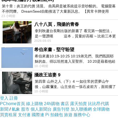
吃依賴中共鼻息的台灣農漁特產，難道是要讓台
第十章：炎王的代價 清晨。 堯禹舜是被系統提示音吵醒的。 電腦螢幕
不停閃爍。 DreamSeed自動推送了大量新訊息。 【異常卡牌使用
灣人吃大便嗎？農業部都想要參一腳，吃了林楚
23 小時前
茵的口水，把農漁特產外銷說成是大陸標準養套
八十八頁，飛揚的青春
殺，蔡英文、賴清德、謝長廷、陳菊跑到大陸見
拿到秋蘆台長剛出版的新書了 看完第一個想法，
是一聲讚嘆 這本，質量好高喔 ~ 比前三本更
主要官員，進行交流的時候，為什麼都不說是被
2026-08-05
勝一
大陸養套殺？
希伯來書 - 堅守盼望
民進黨嘴巴說會照顧農漁民，結果，一到了選
希伯來書10:19-10:25 10:19弟兄們、我們既因耶
舉，就是對農漁民大撒幣，那是全民的納稅錢！
穌的血、得以坦然進入至聖所、 10:20是藉着他給
10 小時前
我們開了一條又新又活的路從幔子經過
公私不分！而且這根本是公然賄選！
攝政王追妻 9
上回我曾經講過說過，各個縣市的農漁特產都有
第四章 山外之人（下）4 一如往常的雲夢山午
冷藏保存期和保鮮期，而且每一個保鮮期和冷藏
後，山霧瀰漫。山主坐在一張石桌前方，面前擺了
10 小時前
一盤未下完的棋盤，還有一壺茶與兩只冒
保存期是不一樣的，尤其是旗山所產香蕉、大樹
登入
註冊
的鳳梨和荔枝、六龜的蓮霧、田寮的木瓜和芒
PChome首頁
線上購物
24h購物
書店
露天拍賣
比比昂代購
果、大寮的紅豆、燕巢產的芭樂和蜜棗，再來就
新聞
/
氣象
股市
個人新聞台
廣告刊登
加入聯播網
全球購物
買賣租屋
支付連
國際連
Pi 拍錢包
旅遊
服務中心
是茄萣的烏魚子、彌陀的虱目魚、永安的龍膽石