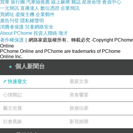
買車
旅行團
汽車險推薦
線上麻將
雜誌
星座命理
會員中心
一元簡訊
就可以了事？我替許崑源大哥、陳美雅請問：那
直播達人
數位憑證
企業簡訊
買網址
虛擬主機
企業郵件
些受害基層公務員生命在民進黨官員眼裡算什
廣告刊登
隱私權聲明
麼？把受害公務員生命視如糞土的官員，以為高
消費者保護
兒童網路安全
About PChome
投資人聯絡
徵才
雄人會看不懂嗎？
著作權保護
｜網路家庭版權所有、轉載必究
‧Copyright PChome
謝宜容惡意欺壓一個吳姓男公務員，惡意逼死
Online
PChome Online and PChome are trademarks of PChome
他，這也跟韓國瑜有關？還是跟柯志恩有關？謝
Online Inc.
長廷逼迫蘇啟誠處長，害蘇啟誠處長含恨而終，
個人新聞台
照民進黨邏輯，難道這都是韓國瑜的錯？還是說
這是柯志恩逼迫他們的？當全高雄人都是傻帽，
快速發文
最新文章
是吧？
心情雜記
美食饗宴
現在民進黨官員，功勞都是他們，出事都是別
人，尤其是遇到校園霸凌、職場霸凌這件事都是
藝文欣賞
旅遊玩家
韓國瑜，沒事都是陳其邁！一群無恥的卸責甩鍋
社會萬象
影視娛樂
團隊，高雄人都看清楚民進黨狼心狗肺的真面