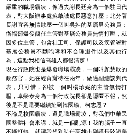
嚴重的職場霸凌，像過去謝長廷身為一個駐日代
表，對大阪辦事處蘇啟誠處長惡意打壓；北分署
長謝宜容無情欺壓一個叫吳姓的基層男公務員；
衛福部爆發簡任主管對基層公務員無情打壓，就
因多位主管，包含社工司、保護司以及疾管署對
基層公務員不斷咆哮和不合理退件以及其他行
為，這點我相信高雄人都很清楚！
現在行政院也是爆發職場霸凌，一個叫顏慧欣的
政務官，她在經貿辦待在兩年，做過副總談判代
表，只可惜，卻被一個叫楊珍妮的主管無情打
壓，卓榮泰身為一個行政院長卻是隱匿不報，然
後是不是還要繼續扯到韓國瑜、柯志恩？
不論是校園霸凌，還是職場霸凌，對我們中華民
國整體社會來講，就是一個亂源！我的腦子一直
不斷打轉，就讓我想到時任高雄市副議長陸淑美