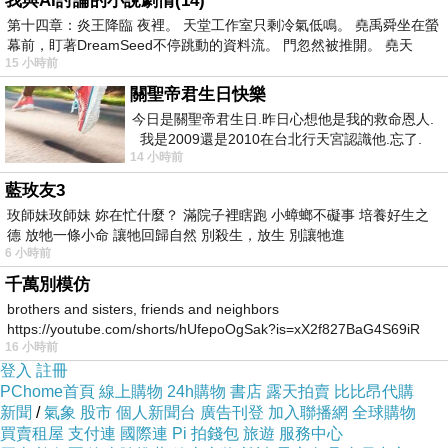
我與AI討論的小說劇情(14)
第十四章：炎王降臨 夜裡。 天堂工作室只剩冷氣低鳴。 堯禹舜坐在螢
層公務員他們的父母情何以堪？
幕前，盯著DreamSeed不停跳動的資料流。 門忽然被推開。 堯天
從之前的駐日代表謝長廷到現在的楊珍妮，受害
15 小時前
官員從之前的蘇啟誠處長到現在的顏慧欣，因為
關聖帝君生日快樂
遭受到一個長官的嚴重施壓，最後自裁，這是我
今日是關聖帝君生日.昨日心想他是我的救命恩人.
我是2009還是2010在台北行天宮認識他.忘了.
們要的結果嗎？
14 小時前
一個奇摩交友的網友學
發生這麼嚴重的職場霸凌，行政院、勞動部都要
藍玫友3
負起最大責任！鬧出這麼嚴重的職場霸凌，讓所
玫師妹玫師妹 妳在忙什麼？ 滿院子裡瞎跑 小蟑螂不礙事 培養好生之
德 放牠一條小命 讓牠回歸自然 別殺生，放生 別讓牠進
有受害公務員的心靈不斷受創，卓榮泰聲稱要給
6 小時前
自己時間，可也沒有想過那些受害公務員他們的
千萬別模仿
感受，這還可以等嗎？再說，光是顏慧欣這位談
brothers and sisters, friends and neighbors
判代表遭受長官刁難這件事，不僅是鳳山鄉親，
https://youtube.com/shorts/hUfepoOgSak?is=xX2f827BaG4S69iR
16 小時前
https
就連高雄人都很清楚！
登入
註冊
老實說，傷害已經造成！顏慧欣身為經貿辦的副
PChome首頁
線上購物
24h購物
書店
露天拍賣
比比昂代購
新聞
/
氣象
股市
個人新聞台
廣告刊登
加入聯播網
全球購物
總談判代表，因自己的主管無情的施壓，終究結
買賣租屋
支付連
國際連
Pi 拍錢包
旅遊
服務中心
束了自己的生命，卓榮泰嘴巴喊給自己一點時間