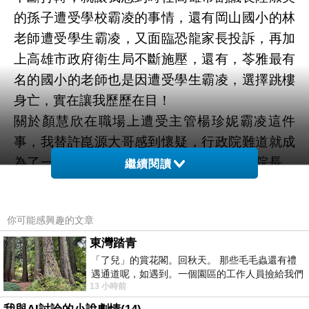
的孫子遭受學校霸凌的事情，還有岡山國小的林
老師遭受學生霸凌，又面臨恐龍家長投訴，再加
上高雄市政府衛生局不斷施壓，還有，苓雅最有
名的國小的老師也是因遭受學生霸凌，選擇跳樓
身亡，實在讓我歷歷在目！
關於顏慧欣在職場上遭受主管楊珍妮霸凌這件
事，我替許崑源大哥感到懷疑，行政院難道就成
為了一個霸凌院嗎？卓榮泰身為一個行政院長，
繼續閱讀
嘴巴講說給他一點時間，我替許崑源大哥、陳美
雅請問卓院長：你所謂的給一點時間，就是讓一
你可能感興趣的文章
個加害者主管去霸凌受害基層公務員嗎？
東灣踏青
光是顏慧欣面臨主管的霸凌、咆哮，造成自己的
「了兒」的賞花閣。回秋天。 那些毛毛蟲還有禮
基層公務員同事無情排斥，背地裡講八卦，這是
遇通道呢，如遇到。一個園區的工作人員撿給我們
何其嚴重的事情？如果照卓榮泰邏輯，顏慧欣和
13 小時前
細賞。
其他受害基層公務員就活該被霸凌？這叫受害基