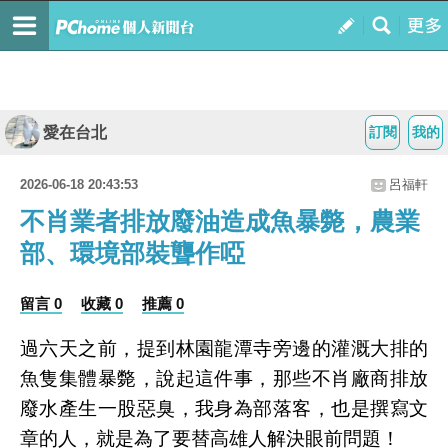
愛在台北
訂閱
我的
2026-06-18 20:43:53
呂福軒
不肖業者排放廢油造成魚暴斃，農業
部、環境部裝聾作啞
留言 0
收藏 0
推薦 0
過六天之前，提到林園龍潭寺旁邊的灌溉大排的
魚隻集體暴斃，說起這件事，那些不肖廠商排放
廢水產生一股惡臭，我身為部落客，也是撰寫文
章的人，就是為了要替高雄人解決眼前問題！