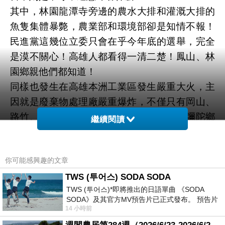
其中，林園龍潭寺旁邊的農水大排和灌溉大排的
魚隻集體暴斃，農業部和環境部卻是知情不報！
民進黨這幾位立委只會在乎今年底的選舉，完全
是漠不關心！高雄人都看得一清二楚！鳳山、林
園鄉親他們都知道！
同樣也發生在高雄本洲工業區發生嚴重大火，主
因就是廢棄物處理廠嚴重爆炸，不僅只有岡山、
路竹、阿蓮鄉親，就連鄰近岡山的燕巢、彌陀鄉
繼續閱讀
親都跟著遭殃，那時候民進黨立委又在哪裡？整
天就動不動就說我們藍白卡環境部預算，每次都
你可能感興趣的文章
扯這件事，不覺得無聊嗎？
不僅是民進黨這幾個立委，就連賴清德、卓榮泰
TWS (투어스) SODA SODA
TWS (투어스)*即將推出的日語單曲 《SODA
聯合起來演戲給高雄人看！演給鳳山鄉親看！
SODA》及其官方MV預告片已正式發布。 預告片
賴清德身為一個總統，竟然還帶頭民進黨立委和
14 小時前
一經發布， 就引發了粉絲們對這次夏季回
官員整天到處裝窮像個老太婆在地上打滾一樣，