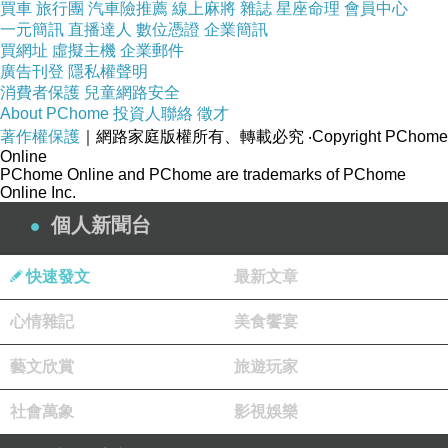
買車
旅行團
汽車險推薦
線上麻將
雜誌
星座命理
會員中心
沒錢，搞大罷免就有錢了，是不是？賴清德如果
一元簡訊
直播達人
數位憑證
企業簡訊
買網址
虛擬主機
企業郵件
不想做的話就不要做了！沒有人敢攔！
廣告刊登
隱私權聲明
中華民國全民不需要一個只會造謠、裝窮的政
消費者保護
兒童網路安全
About PChome
投資人聯絡
徵才
府！我們需要一個苦幹實幹的人來好好整頓中華
著作權保護
｜網路家庭版權所有、轉載必究
‧Copyright PChome
民國家園！
Online
PChome Online and PChome are trademarks of PChome
獨／高雄綠大實業廠爆炸起火劣跡斑斑 專包政府
Online Inc.
標案10年得標逾1.2億 | 社會萬象 | 社會 | 聯合新
個人新聞台
聞網
https://share.google/8hFLC2rZllAn5nVqM
魚集體熱死？高雄林園灌溉大排魚群翻白肚暴
快速發文
最新文章
斃、臭味難聞 原因待查 | 高屏離島 | 地方 | 聯合
心情雜記
美食饗宴
新聞網
https://share.google/NmScGWanc3ob9qigw
藝文欣賞
旅遊玩家
社會萬象
影視娛樂