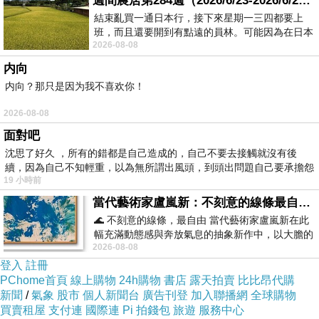
週間農居第284週（2026/6/23-2026/6/24) 夏至 金黃稻浪洋溢豐收喜悅
到處對人撒潑、叫囂！竟然還叫高雄人評評理！
結束亂買一通日本行，接下來星期一三四都要上
班，而且還要開到有點遠的員林。可能因為在日本
以為高雄人都是吃素的嗎？我替許崑源大哥請
2026-08-08
花不少錢，星期一出門上班時，心裡沒有一
問：我們有說不審預算嗎？我們有說要卡環境
内向
部、農業部預算嗎？竹篙鬥菜刀一派胡言！
内向？那只是因为我不喜欢你！
我認為現在的民進黨什麼都不會，只有造謠、扣
2026-08-08
人黑帽子最會！不僅僅是鳳山鄉親，就連高雄人
面對吧
都看不下去！還敢說我們藍白不審預算，又說我
沈思了好久 ，所有的錯都是自己造成的，自己不要去接觸就沒有後
們藍白卡環境部、農業部預算？有這種執政黨真
續，因為自己不知輕重，以為無所謂出風頭，到頭出問題自己要承擔怨
19 小時前
不
丟臉！
當代藝術家盧嵐新：不刻意的線條最自由，讓色彩流動、筆觸自己說話
再說，林園龍潭寺旁邊的農水大排、灌溉大排被
🌊 不刻意的線條，最自由 當代藝術家盧嵐新在此
不肖廠商排放廢油，本洲工業區的廢棄物工廠發
幅充滿動態感與奔放氣息的抽象新作中，以大膽的
2026-08-08
藍色顏料在白色畫布上揮灑、壓印與流淌
生嚴重火警，民進黨立委只會扯這些有的沒的！
登入
註冊
不好好解決眼前問題只會喊窮，實在令人直搖
PChome首頁
線上購物
24h購物
書店
露天拍賣
比比昂代購
頭！
新聞
/
氣象
股市
個人新聞台
廣告刊登
加入聯播網
全球購物
買賣租屋
支付連
國際連
Pi 拍錢包
旅遊
服務中心
同時，我一直不斷懷疑，民進黨政府處理國政就