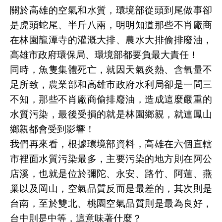
關於高雄的空氣和水質，環境部從頭到尾做事卻
是虎頭蛇尾、半斤八兩，明明知道那些不肖廠商
在林園龍潭寺的灌溉大排、農水大排偷排廢油，
高雄市政府環保局、環境部都要負最大責任！
同時，魚隻集體死亡，就因天氣炎熱、含氧量不
足所致，農業部和高雄市政府水利局卻是一問三
不知，那些不肖廠商偷排廢油，造成這麼嚴重的
水質污染，最後受損的就是林園鄉親，就連鳳山
鄉親都會受到影響！
我們再來看，根據環境部資料，高雄在六個直轄
市裡面水質污染最多，主要污染的地方則在阿公
店溪，也就是位於彌陀、永安、路竹、阿蓮、燕
巢以及岡山，空氣品質反而是最差的，其次則是
台南，至於雙北、桃園空氣品質則是最為良好，
台中則是中等，這意味著什麼？