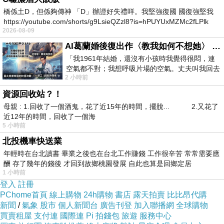
態，整天批判柯志恩，說她的民調是自產自銷這
橋係土D，但係夠傳神 「D」辦證好失禮咩。我堅強復國 國復強堅我
https://youtube.com/shorts/g9LsieQZzl8?is=hPUYUxMZMc2fLPlk
句話，我就替許崑源大哥來打臉他，蘇巧慧拿自
2026-08-09
由時報和民進黨的民調贏過四川伯，甚至還自
AI葛蘭婚後復出作〈教我如何不想她〉 #戀上老電影 #葛蘭 #粟子
嗨，難道不是賴瑞隆口中的自產自銷？
「我1961年結婚，還沒有小孩時我覺得很悶，連
空氣都不對；我想呼吸片場的空氣。丈夫叫我回去
然而，我替許崑源大哥要來澄清，四川伯他一位
2 小時前
試試看……拍了〈教我如何不想她〉（1963
要參選新北市長的人，從來沒有去批評過蘇巧
資源回收站？！
慧，但是蘇巧慧陣營整天一直批判四川伯，多半
母親 : 1.回收了一個酒鬼，花了近15年的時間，擺脫... 2.又花了
都是拿他的家人事情出來講，莊瑞雄整天再補一
近12年的時間，回收了一個海
5 小時前
刀，說李賜福牽涉環保蟑螂弊案是有四川伯可以
北投機車快送業
靠，如此荒謬又惡毒地說法，以為新北市鄉親會
年輕時在台北讀書 畢業之後也在台北工作賺錢 工作很辛苦 常常需要應
眼瞎看不見嗎？
酬 存了幾年的錢後 才回到故鄉桃園發展 自此也算是回鄉定居
1 小時前
再者，如果照莊瑞雄的邏輯，自己做的事情，就
登入
註冊
要叫別人承擔？虧他過去還是台大法律系畢業
PChome首頁
線上購物
24h購物
書店
露天拍賣
比比昂代購
新聞
/
氣象
股市
個人新聞台
廣告刊登
加入聯播網
全球購物
的，而且過去還做過律師！可殊不知，蘇貞昌在
買賣租屋
支付連
國際連
Pi 拍錢包
旅遊
服務中心
做行政院長的那一刻起，他把1999.9萬（以四捨