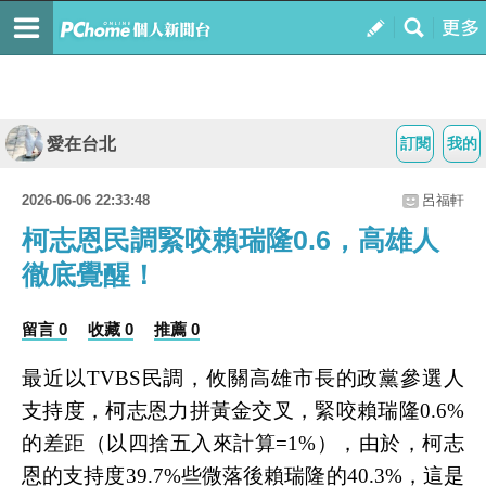
愛在台北
訂閱
我的
2026-06-06 22:33:48
呂福軒
柯志恩民調緊咬賴瑞隆0.6，高雄人
徹底覺醒！
留言 0
收藏 0
推薦 0
最近以TVBS民調，攸關高雄市長的政黨參選人
支持度，柯志恩力拼黃金交叉，緊咬賴瑞隆0.6%
的差距（以四捨五入來計算=1%），由於，柯志
恩的支持度39.7%些微落後賴瑞隆的40.3%，這是