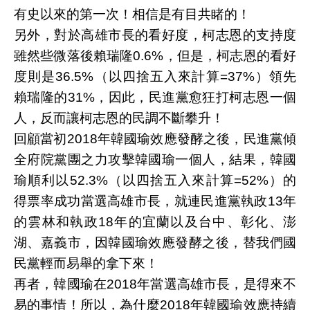
有史以來的第一次！相信是有目共睹的！
另外，對於高雄市長的看好度，柯志恩的支持度
雖然些微落後賴瑞隆0.6%，但是，柯志恩的看好
度則是36.5%（以四捨五入來計算=37%）領先
賴瑞隆的31%，因此，民進黨愈狂打柯志恩一個
人，反而讓柯志恩的民調不斷攀升！
回顧當初2018年韓國瑜效應發酵之後，民進黨傾
全府院黨團之力攻擊韓國瑜一個人，結果，韓國
瑜順利以52.3%（以四捨五入來計算=52%）的
得票率成功當選高雄市長，就連民進黨執政13年
的雲林和執政18年的宜蘭以及台中、彰化、澎
湖、嘉義市，因韓國瑜效應發酵之後，替我們國
民黨輕而易舉的拿下來！
再者，韓國瑜在2018年當選高雄市長，是得來不
易的事情！所以，為什麼2018年韓國瑜效應持續