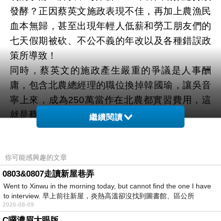
發酵？正因蔡英文施政表現不佳，再加上農漁民
血本無歸，甚至出現年輕人低薪和勞工朋友們的
七天假期被砍、不公不義的年改以及各種錯誤政
策所導致！
同時，蔡英文的施政產生嚴重的爭議是人事酬
庸，包含北農總經理的職位換掉韓國瑜，讓吳音
寧上來，成為250萬當作在北農都實習費用，這
就是蔡英文施政的最大致命傷！
繼續閱讀
現在柯志恩一定會承攬韓國瑜效應，一旦持續發
酵之後，柯志恩就有可能是我們國民黨第二個當
你可能感興趣的文章
選高雄市長的人，呈現了一個外溢效應！
不過，柯志恩要當上高雄市長，我覺得是非常辛
0803&0807走讀新屋巷弄
Went to Xinwu in the morning today, but cannot find the one I have
苦的一件差事！而且不僅高雄，就連台南、屏東
to interview. 早上前往新屋，炎熱高溫卻沒找到圖書館、區公所
這一戰，對我們國民黨來講反而是一場硬仗！
2026-08-09
同時，賴瑞隆完全是吃不到葡萄就說葡萄酸的心
C囉濃眉大眼版