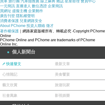
買車
旅行團
汽車險推薦
線上麻將
雜誌
星座命理
會員中心
五入來計算=2,000萬）的國發基金資助他小女兒
一元簡訊
直播達人
數位憑證
企業簡訊
買網址
虛擬主機
企業郵件
蘇巧純所掌管的曠世智能公司，就不是莊瑞雄口
廣告刊登
隱私權聲明
中的有蘇貞昌、蘇巧慧可以靠？
消費者保護
兒童網路安全
About PChome
投資人聯絡
徵才
我個人覺得，莊瑞雄身為一個執政黨立委，又是
著作權保護
｜網路家庭版權所有、轉載必究
‧Copyright PChome
過去身為一個律師，不僅沒有替受害人和受害人
Online
PChome Online and PChome are trademarks of PChome
辯護，反而替殺人犯、毒駕犯和酒駕犯辯護，說
Online Inc.
我們藍白在滿足民粹這句話，我就要反過來酸莊
個人新聞台
瑞雄，造謠、操弄民粹才是民進黨的專業！
明天就是許崑源大哥的忌日，我一直懷疑，許崑
快速發文
最新文章
源大哥他是怎麼死的？不全是民進黨對韓國瑜亂
心情雜記
美食饗宴
造謠，害一個為高雄努力奉獻的議長死不瞑目，
莊瑞雄則是一個不折不扣的樑上君子、偽君子！
藝文欣賞
旅遊玩家
我相信高雄人都很清楚！
社會萬象
影視娛樂
今年底的選舉，是我們國民黨最關鍵的一戰，因
為這是關乎到我們國家的未來、下一代小孩的未