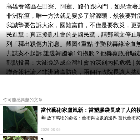
高雄養豬區在田寮、阿蓮、路竹跟內門，如果拿著
非洲豬瘟，唯一方法就是要多了解源頭，然後要對症
我誠摯要告訴大家，國難當前，不僅是要救災，更要
民進黨：真正擾亂社會的是國民黨，請鄭麗文停止噴政
列「釋出殺傷力消息」截圖4重點 李艷秋轟綠冷血無良 
共諜案不起訴 誰還韓國瑜1句抱歉？他轟蔡政府騙
觀點投書：大罷免造成台灣社會的深刻內耗危機 | 吳晧瑀
聯合報社論／非洲豬瘟防疫，兩個行政院長讓人搖頭 | 
你可能感興趣的文章
當代藝術家盧嵐新：當塑膠袋長成了人的
🛍️ 放下萬物的命名：藝術與垃圾的邊界 當代
2026-08-05