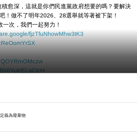
愈積愈深，這就是你們民進黨政府想要的嗎？要解決
！做不了明年2026、28選舉就等著被下架！
再敗一次，我們一起努力！
share.google/fjzTfuNhowMhw3tK3
t8zReOomYrSX
CORQOYRmOMczw
wfhB86YuKELqClcH
眾定義為廢棄物