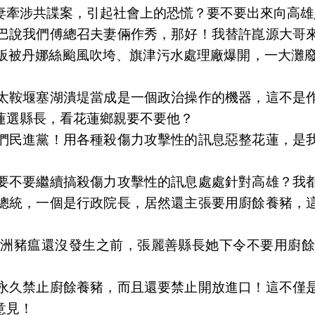
妻牽涉共諜案，引起社會上的恐慌？要不要出來向高雄
巴說我們傅總召夫妻倆作秀，那好！我替許崑源大哥
板被丹娜絲颱風吹垮、旗津污水處理廠爆開，一大灘廢
太鞍堰塞湖潰堤當成是一個政治操作的機器，這不是
蓮選縣長，看花蓮鄉親要不要他？
們民進黨！用各種殺傷力攻擊性的訊息惡整花蓮，是
要不要繼續搞殺傷力攻擊性的訊息處處針對高雄？我
總統，一個是行政院長，居然還主張要用廚餘養豬，
非洲豬瘟還沒發生之前，張麗善縣長她下令不要用廚餘
永久禁止廚餘養豬，而且還要禁止開放進口！這不僅
意見！