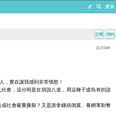
訂閱
我的
呂福軒
人，實在讓我感到非常憤怒！
亂社會，這分明是在胡說八道，用這種子虛烏有的說
造成社會嚴重撕裂？又是誰拿錢搞側翼、養網軍剝奪