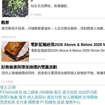
3
站台又玩嘢啦。真傷腦筋。
3 小時前
觀察
察言觀色不容易，仔細觀察要做好；人生百態全都有，深刻體會人情暖
2026-08-05
電影鯊籠絕境2026 Above & Below 2026 M
電影鯊籠絕境2026 Above & Below 2026 Movie Directed
2026-08-05
財務健康與環保婚禮的雙贏規劃
現代人籌備婚禮的同時，愈來愈注重環境永續與個人財務的平衡。根據
20 小時前
登入
註冊
PChome首頁
線上購物
24h購物
書店
露天拍賣
比比昂代購
新聞
/
氣象
股市
個人新聞台
廣告刊登
加入聯播網
全球購物
買賣租屋
支付連
國際連
Pi 拍錢包
旅遊
服務中心