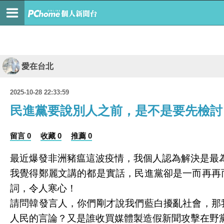
愛在台北
2025-10-28 22:33:59
民進黨要說別人之前，是不是要先檢討
留言 0
收藏 0
推薦 0
最近爆發非洲豬瘟這波疫情，我個人認為解決是最
我覺得鄭麗文講的都是實話，民進黨卻是一而再再
詞，令人寒心！
請問韓發言人，你們剛才說我們藍白擾亂社會，那
人民的言論？又是誰收買媒體製造假新聞攻擊在野