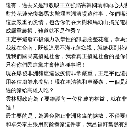
還有，過去又是誰教唆王立強陷害韓國瑜和向心夫
對於花蓮光復鄉馬太鞍堰塞湖潰堤這件事，你們嘴
這麼嚴重的災情，包含你們在大樹和馬頭山搞光電
成嚴重農損，難道就不是作秀？
王定宇還發布殺傷力攻擊性的訊息惡整花蓮，拿馬
我躲在台南，既然這麼不滿花蓮鄉親，就給我到花
說我們國民黨擾亂社會，我看真正擾亂社會的是你
只有你們民進黨才會幹這種事吧！
現在爆發非洲豬瘟這波疫情非常嚴重，王定宇他還
用各種廚餘來養豬！現在賴清德和卓榮泰，一個是
過的豬給高雄人吃？
雲林縣政府為了要維護每一位豬農的權益，就在
進！
最主要的是，為避免防止非洲豬瘟的擴散，不僅要
和卓榮泰主張用廚餘養豬這件事，我呂福軒當然有