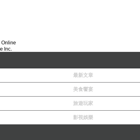
 Online
 Inc.
最新文章
美食饗宴
旅遊玩家
影視娛樂