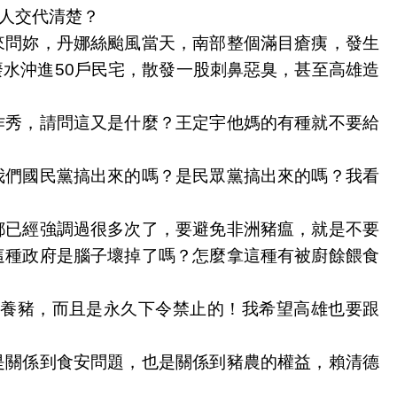
人交代清楚？
來問妳，丹娜絲颱風當天，南部整個滿目瘡痍，發生
水沖進50戶民宅，散發一股刺鼻惡臭，甚至高雄造
作秀，請問這又是什麼？王定宇他媽的有種就不要給
我們國民黨搞出來的嗎？是民眾黨搞出來的嗎？我看
都已經強調過很多次了，要避免非洲豬瘟，就是不要
這種政府是腦子壞掉了嗎？怎麼拿這種有被廚餘餵食
養豬，而且是永久下令禁止的！我希望高雄也要跟
是關係到食安問題，也是關係到豬農的權益，賴清德