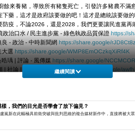
廚餘來養豬，導致所有豬隻死亡，引發許多豬農不滿
下藥，這才是政府該要做的吧！這才是總統該要做的吧
防疫，不論2026，還是2028，我們更要讓民進黨
治口水 / 民主進步黨 - 綠色執政品質保證
https://
- 政治 - 中時新聞網
https://share.google/rJD8C
走大選
https://share.google/WMP8EmOCzkqXiRf4K
 | 評論 - 風傳媒
https://share.google/NCCM
社論 | 評論 | 聯合新聞網
https://share.google/a
繼續閱讀
模樣，我們的目光是否學會了放下偏見？
藝術家盧嵐新在此幅極具前衛突破與批判思維的複合媒材新作中，直接將被大