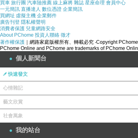
買車
旅行團
汽車險推薦
線上麻將
雜誌
星座命理
會員中心
一元簡訊
直播達人
數位憑證
企業簡訊
買網址
虛擬主機
企業郵件
廣告刊登
隱私權聲明
消費者保護
兒童網路安全
About PChome
投資人聯絡
徵才
著作權保護
｜網路家庭版權所有、轉載必究
‧Copyright PChome
PChome Online and PChome are trademarks of PChome Online
個人新聞台
快速發文
心情雜記
藝文欣賞
社會萬象
我的站台