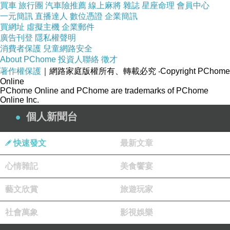
買車
旅行團
汽車險推薦
線上麻將
雜誌
星座命理
會員中心
請問環境部彭部長、法務部鄭部長，2018年十二
一元簡訊
直播達人
數位憑證
企業簡訊
買網址
虛擬主機
企業郵件
月初，韓國瑜還沒當上高雄市長之前，你倆好好
廣告刊登
隱私權聲明
看看高雄的紀律在六個直轄市中有多爛？尤其是
消費者保護
兒童網路安全
針對那些不肖廠商業者在大旗美地區傾倒爐渣、
About PChome
投資人聯絡
徵才
著作權保護
｜網路家庭版權所有、轉載必究
‧Copyright PChome
盜採砂石，這是最為嚴重的，對高雄的紀律是個
Online
極大的致命傷，你們自己心裡不是不清楚！
PChome Online and PChome are trademarks of PChome
Online Inc.
還有，再請問鄭部長，鄭孟洳說一個叫做石麗君
個人新聞台
的地主跟柯志恩有勾結，是不是有這回事？我來
告訴你鄭部長，一個叫做石麗君的地主她是朱信
快速發文
最新文章
強助理，三年前朱信強他支持的人是陳其邁，這
心情雜記
美食饗宴
跟柯志恩一點瓜葛都沒有！
這三年來，鄭孟洳收受茂楠土木包工業和翔新工
藝文欣賞
旅遊玩家
程公司邱姓男負責人50萬元回扣，也就是所謂的
社會萬象
影視娛樂
政治獻金，請問鄭銘謙部長，要不要將鄭孟洳移
送法辦？