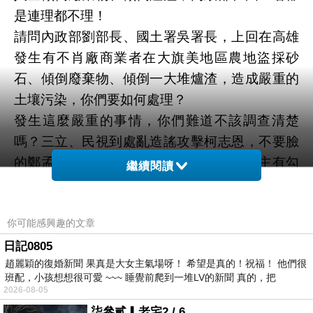
是連理都不理！
請問內政部劉部長、國土署吳署長，上回在高雄
發生有不肖廠商業者在大旗美地區農地盜採砂
石、傾倒廢棄物、傾倒一大堆爐渣，造成嚴重的
土壤污染，你們要如何處理？
發生這麼嚴重的事情，你們難道不該調查清楚
嗎？三立、民視到處亂造謠攻擊柯志恩，不要臉
的鄭孟洳竟然污衊柯志恩與石麗君這位地主有勾
繼續閱讀
結，結果，現在鄭孟洳在幹嘛？這三年來她又做
了什麼？
你可能感興趣的文章
最可惡的，竟然將美濃大峽谷弊案推給一個被你
們民進黨罷免的韓國瑜，而且那些不肖廠商業者
日記0805
趙麗穎的復婚新聞 果真是大女主氣場呀！ 希望是真的！祝福！ 他們很
在大旗美地區、鳳山、大寮、林園以及大樹盜採
班配，小孩想想很可愛 ~~~ 睡覺前爬到一堆LV的新聞 真的，把
砂石、傾倒廢棄物，而且還在田寮、旗山、內門
2026-08-05
的馬頭山傾倒一大堆爐渣，請問劉部長、吳署
柒參貳▎老宅2 / 6