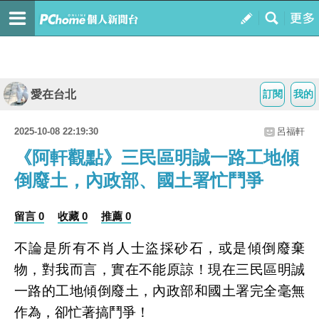
愛在台北
訂閱
我的
2025-10-08 22:19:30
呂福軒
《阿軒觀點》三民區明誠一路工地傾
倒廢土，內政部、國土署忙鬥爭
留言 0
收藏 0
推薦 0
不論是所有不肖人士盜採砂石，或是傾倒廢棄
物，對我而言，實在不能原諒！現在三民區明誠
一路的工地傾倒廢土，內政部和國土署完全毫無
作為，卻忙著搞鬥爭！