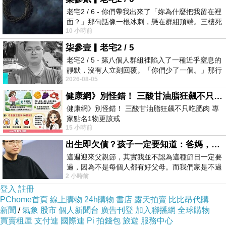
長，你們要做何解釋？
老宅2 / 6 - 你們帶我出來了「妳為什麼把我留在裡
面？」那句話像一根冰刺，懸在群組頂端。三樓死
這三年來，鄭孟洳收受茂楠土木包工業和翔新工
10 小時前
死盯著照片裡的人。那個人確實站在
程公司50萬元政治獻金，她自己心裡不是沒有
柒參壹▎老宅2 / 5
數！這幾個民進黨高雄市議員全部護航她一個
老宅2 / 5 - 第八個人群組裡陷入了一種近乎窒息的
靜默，沒有人立刻回覆。「你們少了一個。」那行
人，民進黨高雄市黨部的人員卻是對她一再的包
2026-08-05
字像一顆冰冷的鐵釘，硬生生刺進螢
庇，一個叫做Wecare高雄的罷韓團體到底是
健康網》別怪錯！ 三酸甘油脂狂飆不只吃肥肉 專家點名1物更該戒
Care了什麼？我看根本是Wecare財團吧！韓國
健康網》別怪錯！ 三酸甘油脂狂飆不只吃肥肉 專
瑜在當高雄市長之後，對於陳菊在高雄市長任期
家點名1物更該戒
15 小時前
https://health.ltn.com.tw/article/breakingnews/55
所發生的不肖廠商業者在大旗美地區盜採砂石、
出生即欠債？孩子一定要知道：爸媽，其實我不欠你們
傾倒廢棄物，他老早就解決了！為什麼韓國瑜被
這週迎來父親節，其實我並不認為這種節日一定要
罷免、陳其邁上任之後，會發生同一件事情？是
過，因為不是每個人都有好父母。而我們家是不過
2 小時前
節的，平時也沒什麼儀式感，生活趨近冷
誰造成的？就是你們民進黨造成的！
登入
註冊
我誠摯希望劉部長、吳署長，關於那些不肖廠商
PChome首頁
線上購物
24h購物
書店
露天拍賣
比比昂代購
業者在大旗美地區盜採砂石、傾倒廢棄物這件事
新聞
/
氣象
股市
個人新聞台
廣告刊登
加入聯播網
全球購物
買賣租屋
支付連
國際連
Pi 拍錢包
旅遊
服務中心
情，請你們立刻重視！