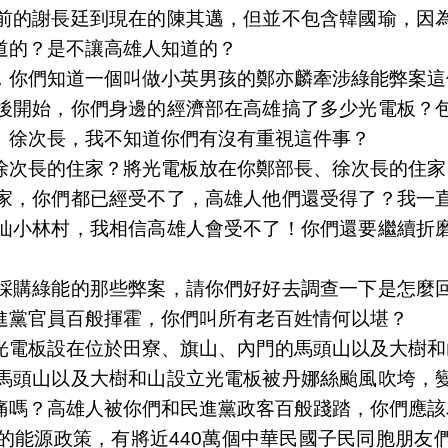
前的謝長廷到現在的陳其邁，但並不包含韓國瑜，因
道的？是不讓高雄人知道的？
，你們知道一個叫做小英男孩的鄭亦麟牽涉綠能弊案這
後開始，你們身邊的經濟部在高雄搞了多少光電板？
、徐次長，我不知道你們有沒有重視這件事？
徐次長的住家？將光電板放在你鄭部長、徐次長的住家
家，你們都已經受不了，高雄人他們還受得了？我一
仙小林村，我相信高雄人會受不了！你們還要繼續折
採購綠能的那些弊案，請你們好好去調查一下是怎麼
進黨官員百般揮霍，你們叫所有老百姓情何以堪？
光電板設在位於田寮、旗山、內門的馬頭山以及大樹和
馬頭山以及大樹和山設立光電板被丹娜絲颱風吹垮，
痛嗎？高雄人被你們和民進黨政客百般踐踏，你們應該
能源政策，有將近440萬個中華民國子民同胞朋友們