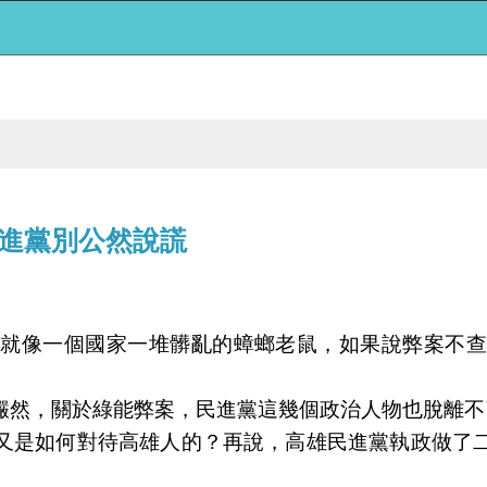
進黨別公然說謊
也就像一個國家一堆髒亂的蟑螂老鼠，如果說弊案不查
儼然，關於綠能弊案，民進黨這幾個政治人物也脫離不
又是如何對待高雄人的？再說，高雄民進黨執政做了