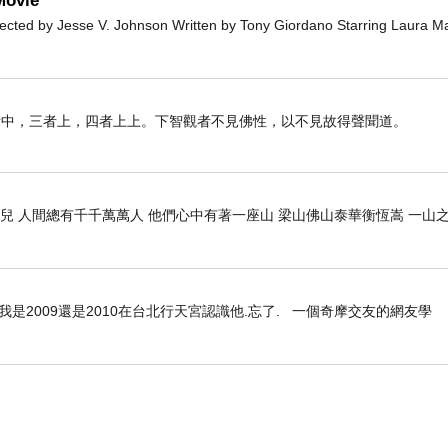
ovie
 by Jesse V. Johnson Written by Tony Giordano Starring Laura M
者中，三者上，四者上上。下智觀者不見佛性，以不見故得聲聞道。
兒 人間總有千千萬萬人 他們心中有著一座山 梁山佛山泰華衡恆嵩 一山
是2009還是2010在台北行天宮認識他.忘了. 一個奇摩交友的網友學