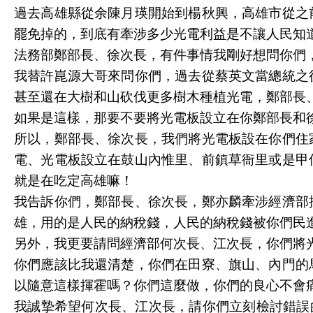
過去高雄縣從余陳月瑛開始到楊秋興，高雄市從之
罷免掉的，到底有牽涉多少光電利益是不讓人民知
法務部鄭部長、徐次長，有件事情我剛好想問你們
我替許崑源大哥來問你們，過去從蔡英文當總統之
甚至還在大樹和山砍伐更多樹木種植光電，鄭部長
如果是這樣，那要不要將光電板設立在你鄭部長和
所以，鄭部長、徐次長，我們將光電板設在你們住
電、光電板設立在鼓山內惟里、前鎮草衙里或是甲
就是在吃定高雄嘛！
我告訴你們，鄭部長、徐次長，鄭亦麟牽涉經濟部
雄，用的是人民的納稅錢，人民的納稅錢被你們民
另外，我更要請問經濟部何次長、江次長，你們將
你們應該比我還清楚，你們在田寮、旗山、內門的
以隨意這樣揮霍嗎？你們這麼做，你們的良心不會
我誠摯希望何次長、江次長，請你們立刻檢討錯誤的