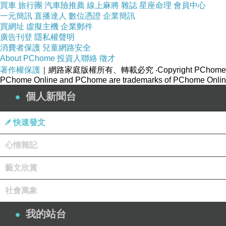
買車
旅行團
汽車險推薦
線上麻將
雜誌
星座命理
會員中心
一元簡訊
直播達人
數位憑證
企業簡訊
買網址
虛擬主機
企業郵件
廣告刊登
隱私權聲明
消費者保護
兒童網路安全
About PChome
投資人聯絡
徵才
著作權保護
｜網路家庭版權所有、轉載必究
‧Copyright PChome
PChome Online and PChome are trademarks of PChome Online
個人新聞台
快速發文
心情雜記
藝文欣賞
社會萬象
我的站台