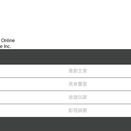
 Online
 Inc.
最新文章
美食饗宴
旅遊玩家
影視娛樂