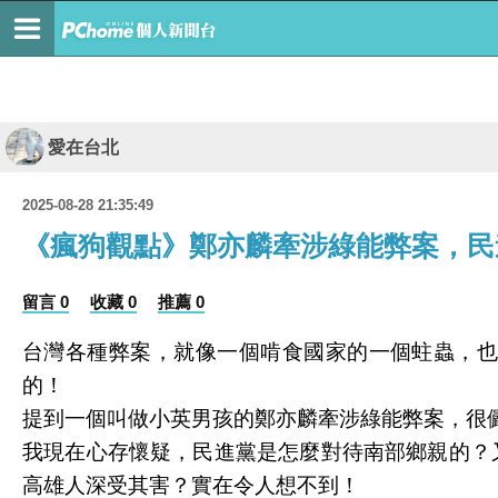
愛在台北
2025-08-28 21:35:49
《瘋狗觀點》鄭亦麟牽涉綠能弊案，民
留言 0
收藏 0
推薦 0
台灣各種弊案，就像一個啃食國家的一個蛀蟲，
的！
提到一個叫做小英男孩的鄭亦麟牽涉綠能弊案，很
我現在心存懷疑，民進黨是怎麼對待南部鄉親的？
高雄人深受其害？實在令人想不到！