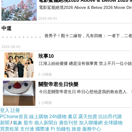
電影鯊籠絕境2026 Above & Below 2026 M
電影鯊籠絕境2026 Above & Below 2026 Movie Directed
2026-08-05
中道
。。。。。。。。。。 善男子！觀十二緣智，凡有四種： 一者下，二
2026-08-05
玫事10
江湖上紛紛擾擾 總是沒有個事實 世上不只一位小娃
2 小時前
關聖帝君生日快樂
今日是關聖帝君生日.昨日心想他是我的救命恩人. 我
1 小時前
登入
註冊
PChome首頁
線上購物
24h購物
書店
露天拍賣
比比昂代購
新聞
/
氣象
股市
個人新聞台
廣告刊登
加入聯播網
全球購物
買賣租屋
支付連
國際連
Pi 拍錢包
旅遊
服務中心