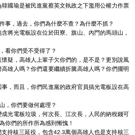
為韓國瑜是被民進黨蔡英文執政之下濫用公權力作票
件事，過去，你們為什麼不查？為什麼不抓？
包含將光電板設在位於田寮、旗山、內門的馬頭山，
，看你們受不受得了？
直懷疑，高雄人上輩子欠你們的，是不是？更別說風
磨高雄人嗎？你們還要繼續折騰高雄人嗎？你們擺明
回事，而且，你們民進黨的政府官員搞光電板設在高
山，你們要做何處理？
變成光電板垃圾，何次長、江次長，人民的納稅錢可
為你們的所作所為感到慚愧！
支持核三延役，包含42.3萬個高雄人也是支持核三