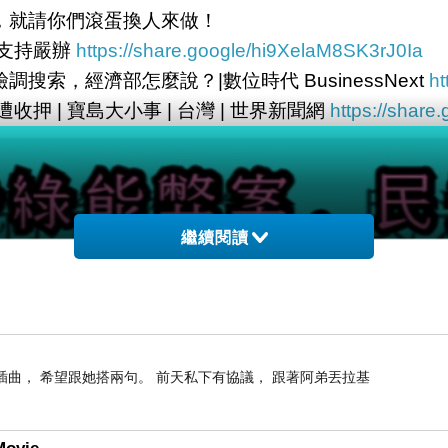
，就請你們滾蛋換人來做！
院支持嚴辦
https://share.google/hi9XelaM8SK3rJ0Ia
索，經濟部怎麼說？|數位時代 BusinessNext
h
 | 寶島大小事 | 台灣 | 世界新聞網
https://shar
繼續閱讀
插曲， 希望跟她搭兩句。 前天私下有協議， 跟著阿弟丟拉基