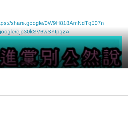
ttps://share.google/0W9H818AmNdTq507n
e.google/ejp30kSV6wSYtpq2A