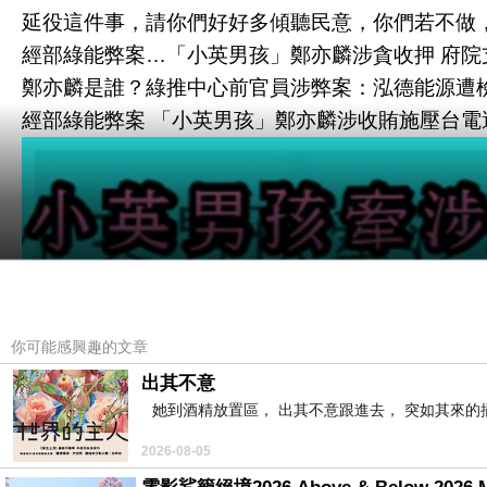
延役這件事，請你們好好多傾聽民意，你們若不做
經部綠能弊案…「小英男孩」鄭亦麟涉貪收押 府
鄭亦麟是誰？綠推中心前官員涉弊案：泓德能源遭檢調搜
經部綠能弊案 「小英男孩」鄭亦麟涉收賄施壓台電遭收押
你可能感興趣的文章
出其不意
她到酒精放置區， 出其不意跟進去， 突如其來的
2026-08-05