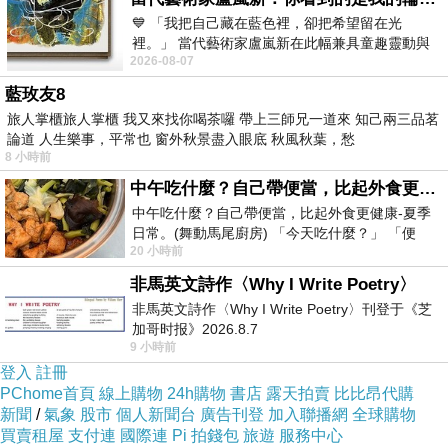
搞到所有老百姓接連受害！
💙 「我把自己藏在藍色裡，卻把希望留在光
裡。」 當代藝術家盧嵐新在此幅兼具童趣靈動與
再來要講的是光電板這種東西明明就是有毒的，
2026-08-07
抽象韻味的新作中，用湛藍的羽翼般色塊包覆著
而且輻射性極強，這樣一個危害人民生命財產安
藍玫友8
全的政策，你們還敢拿來提？
旅人掌櫃旅人掌櫃 我又來找你喝茶囉 帶上三師兄一道來 知己兩三品茗
論道 人生樂事，平常也 窗外秋景盡入眼底 秋風秋葉，愁
你們開口閉口說人民不撥補台電1,000億就要漲
8 小時前
5%電價，人民按照你們的意思去倒貼1,000億給
中午吃什麼？自己帶便當，比起外食更健康-夏季日常。(舞動馬尾廚房)
台電，結果，電價還是一直漲，再說了！以今年
中午吃什麼？自己帶便當，比起外食更健康-夏季
上半年台電虧損285億，全年虧損達到500億，總
日常。(舞動馬尾廚房) 「今天吃什麼？」 「便
20 小時前
當？麵？還是炒飯？」 每天都在選擇
共超過4,700億將近5,000億，你們民進黨的立委
非馬英文詩作〈Why I Write Poetry〉
卻是絕口不提！
非馬英文詩作〈Why I Write Poetry〉刊登于《芝
另外，依照台電的資料，以前年2023年核電的價
加哥时报》2026.8.7
9 小時前
格1.34元（以四捨五入來計算=1元），去年2024
登入
註冊
年核電的價格達到1.41元，到今年2025年的1.98
PChome首頁
線上購物
24h購物
書店
露天拍賣
比比昂代購
元（以四捨五入來計算=2元）；燃煤發電成本每
新聞
/
氣象
股市
個人新聞台
廣告刊登
加入聯播網
全球購物
買賣租屋
支付連
國際連
Pi 拍錢包
旅遊
服務中心
度達到2.46元（以四捨五入來計算=3元）；光電