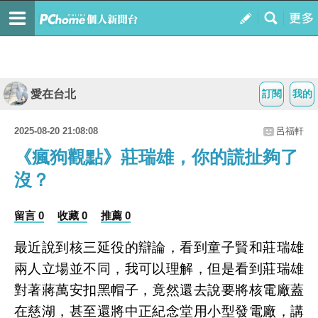
愛在台北
訂閱
我的
2025-08-20 21:08:08
呂福軒
《瘋狗觀點》莊瑞雄，你的謊扯夠了
沒？
留言 0
收藏 0
推薦 0
最近說到核三延役的辯論，看到童子賢和莊瑞雄
兩人立場並不同，我可以理解，但是看到莊瑞雄
對著蔣萬安扣黑帽子，竟然還去說要將核電廠蓋
在慈湖，甚至還將中正紀念堂用小型發電廠，講