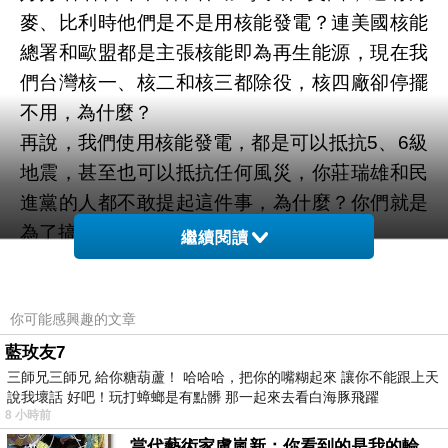
麥、比利時他們是不是用核能發電？連美國核能
總署和歐盟都是主張核能即為再生能源，現在我
們台灣核一、核二和核三都除役，核四廠卻停擺
不用，為什麼？
再說，我們使用核能發電，都是可以抵抗5、6級
地震，甚至也可以抵抗任何風災，你莊瑞雄和民
進黨的人都不敢提起這件事，為什麼？你們就是
為了搞官商勾結，是吧？
繼續閱讀
你們把腦筋動到台中火力發電廠、興達電廠、大
林電廠，燒了這麼多廉價又劣質的煤炭，製造空
你可能感興趣的文章
氣汙染，害許多中南部鄉親死於肺癌、肺腺癌，
然後你們將光電板設置位在田寮、旗山、內門的
藍玫友7
三師兄三師兄 給你糖葫蘆！ 哈哈哈，把你的嘴糊起來 讓你不能跟上天
馬頭山和大樹和山嚴重破壞高雄生態環境，結
說我壞話 好吧！玩打蟑螂是有點髒 那一起來去看白海豚飛躍
果，丹娜絲颱風將整個光電場吹垮，整個南部到
8 小時前
處都是光電板垃圾，這就是你們民進黨的傑作！
當代藝術家盧嵐新：你看到的是我的輪廓，還是你的故事？——藏在藍色裡的希望與光