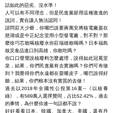
話如此的惡劣、沒水準！
人可以有不同理念，但是民進黨卻用這種激進的
說詞，實在讓人無法認同！
請問莊大少爺，你嘴巴說要蔣萬安將核電廠蓋在
慈湖或是中正紀念堂用小型發電廠，對不對？那
麼徐巧芯敢喝核廢水你莊瑞雄敢喝嗎？日本福島
核災食品進口到高雄，你敢吃嗎？
你口口聲聲說核廢料怎麼處理，說得如此冠冕堂
皇，結果，你們民進黨有去實施嗎？你們可有做
到？我覺得你們永遠都在耍嘴皮子，嘴巴說得好
聽，結果，你們根本沒有實質的去做！
過去以2018年全國性公投第16案--《以核養
綠》，有589萬人選擇贊同，占比52.42%，過去
的事情，為什麼你連一句話都不說？
好好看看日本、韓國、加拿大、美國，還有丹