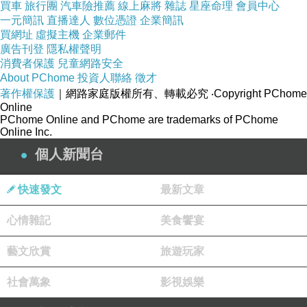
買車
旅行團
汽車險推薦
線上麻將
雜誌
星座命理
會員中心
發電成本每度4.04元（以四捨五入來計算=4
一元簡訊
直播達人
數位憑證
企業簡訊
買網址
虛擬主機
企業郵件
元）；最後就是風力發電成本每度4.78元（以四
廣告刊登
隱私權聲明
捨五入來計算=5元），你莊瑞雄和民進黨的人怎
消費者保護
兒童網路安全
About PChome
投資人聯絡
徵才
麼都成了啞巴了？很明顯，你們就是做賊心虛！
著作權保護
｜網路家庭版權所有、轉載必究
‧Copyright PChome
你們以為我呂福軒是在刻意捏造事實，是不是？
Online
PChome Online and PChome are trademarks of PChome
這筆資料是我呂福軒從台電資料調出來的！為什
Online Inc.
麼你們民進黨的人都不敢講話？
個人新聞台
你莊瑞雄要罷免屏東的鄉鎮市長，憑什麼？你算
老幾啊？你是擔任我們中華民國哪一個職位？是
快速發文
最新文章
立委？還是鄉鎮市民代表？你以為全高雄人都跟
心情雜記
美食饗宴
你們一樣二百五嗎？照你的邏輯，科羅拉多州的
州長可以罷免丹佛市的市長，紐約州的州長可以
藝文欣賞
旅遊玩家
罷免紐約市長，華盛頓州的州長可以罷免華盛頓
社會萬象
影視娛樂
市多市長，是嗎？你立委的權利有這麼大嗎？
身為一個民意代表，不好好監督政府，反而監督