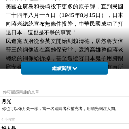
美國在廣島和長崎投下更多的原子彈，直到民國
三十四年八月十五日（1945年8月15日），日本
向蔣老總統宣布無條件投降，中華民國成功了打
退日本，這也是不爭的事實！
民進黨政府從蔡英文開始到賴清德，居然將安倍
晉三的銅像設在高雄保安堂，還將高雄整個蔣老
總統的銅像給拆掉，甚至還縱容日本鬼子用腳踢
慰安婦的銅像，賴清德他身為一個總統，有替所
繼續閱讀
有慰安婦講過任何一句話了沒有？
時任總統李登輝，竟然還大言不慚的說釣魚台是
你可能感興趣的文章
日本的，這明明是我們中華民國的領土欸！什麼
時候釣魚台變成是日本的領土？賴清德，你認同
月光
你也可以像月亮一樣，當一名追隨者和補充者，用弱光關注人間。
過去李登輝的說法嗎？你們不是犯了叛國罪嗎？
你們民進黨觸犯叛國罪！因為你們把釣魚台給了
4 小時前
日本，害所有漁民的捕魚權被剝奪！
好人品