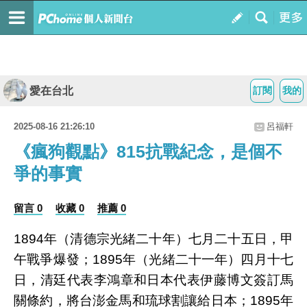
愛在台北
訂閱
我的
2025-08-16 21:26:10
呂福軒
《瘋狗觀點》815抗戰紀念，是個不
爭的事實
留言 0
收藏 0
推薦 0
1894年（清德宗光緒二十年）七月二十五日，甲
午戰爭爆發；1895年（光緒二十一年）四月十七
日，清廷代表李鴻章和日本代表伊藤博文簽訂馬
關條約，將台澎金馬和琉球割讓給日本；1895年