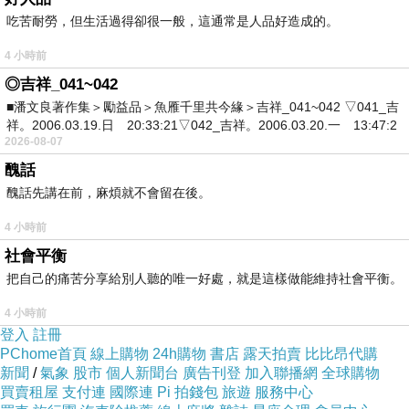
國防部顧立雄部長，我替許崑源大哥來問你，過
吃苦耐勞，但生活過得卻很一般，這通常是人品好造成的。
去時任總統李登輝在日本的談話，說釣魚台是日
4 小時前
本的，你認同李登輝的說法嗎？
◎吉祥_041~042
你自己應該比我還清楚釣魚台是我們中華民國領
■潘文良著作集＞勵益品＞魚雁千里共今緣＞吉祥_041~042 ▽041_吉
祥。2006.03.19.日 20:33:21▽042_吉祥。2006.03.20.一 13:47:2
土！為什麼你們要把釣魚台拱手讓給日本？你是
2026-08-07
不是應該要給高雄人一個合理的解釋？這件事情
醜話
是非常嚴重啊！顧部長，你們嘴巴喊抗中保台顧
醜話先講在前，麻煩就不會留在後。
主權，結果，你們所謂的顧主權就是將釣魚台給
4 小時前
日本，然後呢？日本從不把我們中華民國子民同
社會平衡
胞朋友們當人看！
把自己的痛苦分享給別人聽的唯一好處，就是這樣做能維持社會平衡。
另外，賴清德在二二八談話中說，蔣老總統在大
4 小時前
陸節節敗退，為了想併吞台灣所犯下滔天大罪，
登入
註冊
顧部長，你是不是應該要糾正一下賴清德？你不
PChome首頁
線上購物
24h購物
書店
露天拍賣
比比昂代購
新聞
/
氣象
股市
個人新聞台
廣告刊登
加入聯播網
全球購物
知道賴清德在抹滅歷史嗎？你沒看見嗎？
買賣租屋
支付連
國際連
Pi 拍錢包
旅遊
服務中心
我現在只能說，顧部長，請你立刻糾正賴清德，