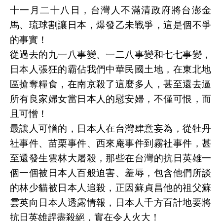
十一月二十八日，台灣人不滿清政府將台澎金
馬、琉球割讓日本，爆發乙未戰爭，這是個不爭
的事實！
從過去的九一八事變、一二八事變和七七事變，
日本人張狂的霸佔我們中華民國土地，在東北地
區搶奪糧食，在南京殺了這麼多人，甚至還去逼
所有良家婦女當日本人的慰安婦，不僅可恨，而
且可憎！
最讓人可憎的，日本人在台灣肆意妄為，從牡丹
社事件、苗栗事件、西來庵事件到霧社事件，甚
至還發生雲林大屠殺，那些在台灣的抗日英雄一
個一個被日本人百般迫害、羞辱，包含他們所談
的林少貓被日本人追殺，正因蘇貞昌他的祖父蘇
雲英向日本人透露情報，日本人千方百計地要將
抗日英雄趕盡殺絕，實在令人火大！