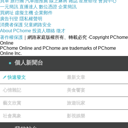
買車
旅行團
汽車險推薦
線上麻將
雜誌
星座命理
會員中心
一元簡訊
直播達人
數位憑證
企業簡訊
不要刻意褻瀆歷史，但是我覺得你不會糾正賴清
買網址
虛擬主機
企業郵件
德，因為你跟著賴清德都在騙！而且你們還把高
廣告刊登
隱私權聲明
雄人騙得團團轉！
消費者保護
兒童網路安全
About PChome
投資人聯絡
徵才
另外，我請問賴清德，過去日本鬼子強逼所有良
著作權保護
｜網路家庭版權所有、轉載必究
‧Copyright PChome
家婦女做慰安婦，你沒看見嗎？你口口聲聲說兩
Online
PChome Online and PChome are trademarks of PChome
蔣總統威權，要拆掉，結果，你這個中華民國的
Online Inc.
總統什麼時候替日本講起話來？你到底是哪一個
個人新聞台
國家領袖？是中華民國總統？還是日本首相？
你賴清德口口聲聲說境外敵對勢力不要介入台灣
快速發文
最新文章
的選舉，結果，你們卻讓日本、美國介入我們中
心情雜記
美食饗宴
華民國選舉，所以賴清德，你們講的根本不是人
話了嘛！大陸是境外敵對勢力，日本跟美國就不
藝文欣賞
旅遊玩家
是？太可恥！
社會萬象
影視娛樂
我身為中華民國子民的身份好心提醒你，中華民
國歷史是不容許任何你們台獨所扭曲的，要記住