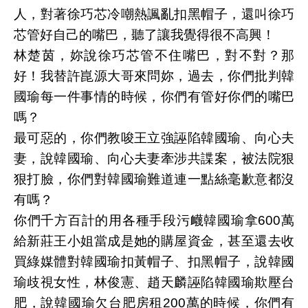
人，對著徐巧芯冷嘲熱諷亂扣黑帽子，還叫徐巧
芯管好自己的嘴巴，聽了讓我覺得很不高興！
林楚茵，妳說徐巧芯管不住嘴巴，對不對？那
好！我替許崑源大哥來問妳，過去，你們批判韓
國瑜每一件事情的時候，你們有管好你們的嘴巴
嗎？
最可惡的，你們教唆王立強誣陷韓國瑜、向心夫
妻，說韓國瑜、向心夫妻牽涉共諜案，被法院狠
狠打臉，你們對韓國瑜難道連一點絲毫歉意都沒
有嗎？
你們千方百計的用各種手段污衊韓國瑜拿600萬
給新莊王小姐當成是她的購屋資金，甚至還去收
買綠媒體對韓國瑜扣黃帽子、扣黑帽子，說韓國
瑜歧視女性，林俊憲、趙天麟誣陷韓國瑜欺壓台
肥，說韓國瑜欠台肥房租200萬的時候，你們有