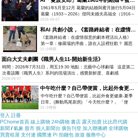
AI「曼波女郎」葛蘭1961年的結婚＋蜜月旅行 #戀上老電影 #葛蘭 #粟子
麼的賤？而且嘴巴比大便還臭！所以林楚茵，妳
1961年5月至12月 葛蘭的結婚與蜜月旅行5月04日
葛蘭（1933～2026）偕同未婚夫高福全（1916～
叫徐巧芯管好自己的嘴巴，我覺得要管好自己嘴
2026-08-07
2004）乘郵輪赴倫敦6月15日於英國倫敦St.S
巴的是你們！你們才要管好你們自己的嘴巴！因
和AI 共創小說，《套路終結者：在虛情假意的劇本裡活出人格》
為你們的嘴巴比徐巧芯嘴巴還臭！
《套路終結者：在虛情假意的劇本裡活出人格》
第一章：修羅場的序曲，誰在人設裡狂歡？ 麗思
遇到美國對台關稅20%和12%的匯損問題，這是
15 小時前
卡爾頓酒店的總統套房內，燈光昏
會衝擊到台灣的各行各業，南部的災情出現更嚴
面白大丈夫劇團《職男人生11-開始新生活》
重的慘況，你們身為一個民意代表，不去監督執
時間：2026年7月31日，周五19:30 地點：北藝中心球劇場 這是第二
政的民進黨政府，反而去管這種芝麻綠豆小事，
次看該團《職男人生》系列的現場演出，感覺新鮮度、喜劇感
2026-08-07
不覺得膚淺嗎？不覺得愚蠢嗎？人別這麼無恥！
中午吃什麼？自己帶便當，比起外食更健康-夏季日常。(舞動馬尾廚房)
如果你們捕風捉影亂造謠，就為了成就你們民進
中午吃什麼？自己帶便當，比起外食更健康-夏季
黨的大罷免，我告訴你們，會有報應的！再說，
日常。(舞動馬尾廚房) 「今天吃什麼？」 「便
15 小時前
當？麵？還是炒飯？」 每天都在選擇
老百姓眼睛是雪亮的，不會再被你們騙！
登入
註冊
昨上午立院舌戰、下午確診！徐巧芯戴口罩向接
PChome首頁
線上購物
24h購物
書店
露天拍賣
比比昂代購
觸者道歉 林楚茵：沒篩出也會先戴
新聞
/
氣象
股市
個人新聞台
廣告刊登
加入聯播網
全球購物
買賣租屋
支付連
國際連
Pi 拍錢包
旅遊
服務中心
https://share.google/ZTMtyZ5sD4Z6rTPI3