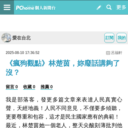
愛在台北
訂閱
我的
2025-08-10 17:36:52
呂福軒
《瘋狗觀點》林楚茵，妳廢話講夠了
沒？
留言 0
收藏 0
推薦 0
我是部落客，發更多篇文章來表達人民真實心
聲，天經地義！人民不同意見，不僅要多傾聽，
更要尊重和包容，這才是民主國家應有的典範！
最近，林楚茵她一個老人，整天尖酸刻薄批判他