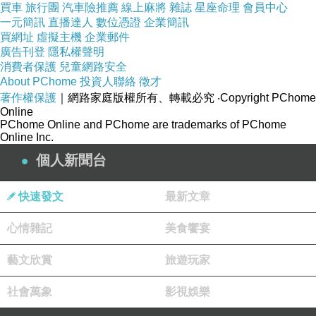
買車
旅行團
汽車險推薦
線上麻將
雜誌
星座命理
會員中心
觀點投書：韓國瑜才是網路霸凌的最大受害者 |
一元簡訊
直播達人
數位憑證
企業簡訊
買網址
虛擬主機
企業郵件
評論 - 風傳媒
廣告刊登
隱私權聲明
https://share.google/2iCAcyQ4orImt16A2
消費者保護
兒童網路安全
腦麻患者挺韓遭霸凌 痛訴民進黨把人情不見
About PChome
投資人聯絡
徵才
著作權保護
｜網路家庭版權所有、轉載必究
‧Copyright PChome
https://share.google/RvON1o5ch8D28Mxsh
Online
周玉蔻控盜用影片、誹謗 顏寬恒獲不起訴 | 社會
PChome Online and PChome are trademarks of PChome
Online Inc.
| 中央社 CNA
個人新聞台
https://share.google/sEHr6A3hpOGMTdykk
顏寬恒遭影射坑殺銀行 向周玉蔻求償一審敗訴 |
快速發文
最新文章
社會 | 中央社 CNA
心情雜記
美食饗宴
https://share.google/50JuLfxUUCvHiwWGD
抹紅慈濟是「下人」、「中共同路人」 周玉蔻竟
藝文欣賞
旅遊玩家
不起訴 - 社會 - 中時
社會萬象
影視娛樂
https://www.chinatimes.com/realtimenews/2023
0508001647-260402