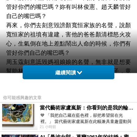
管好你們的嘴巴嗎？妳有叫林俊憲、趙天麟管好
自己的嘴巴嗎？
再來，你們去刻意毀謗顏寬恒家族的名聲，說顏
寬恒家的祖墳有違建，害他的爸爸顏清標怒火攻
心，生氣倒在地上差點鬧出人命的時候，你們有
管好你們自己的嘴巴嗎？
周玉蔻刻意詆毀媽祖娘娘的名聲，無非就是想要
幫助林靜儀選上立委，還去污衊顏寬恒父子，竟
繼續閱讀
然還在大甲鎮瀾宮聲稱自己是救媽祖娘娘的時
候，妳有去叫周玉蔻管好她自己都嘴巴嗎？
你可能感興趣的文章
周玉蔻去侮辱一位出家修行的人，罵人家證嚴法
師是下人的時候，妳有叫周玉蔻管好自己的嘴巴
當代藝術家盧嵐新：你看到的是我的輪廓，還是你的故事？——藏在藍色裡的希望與光
💙 「我把自己藏在藍色裡，卻把希望留在光
嗎？還有，陳冠榮批判韓國瑜支持者是H腦炎病
裡。」 當代藝術家盧嵐新在此幅兼具童趣靈動與
毒，妳有叫陳冠榮管好他自己的嘴巴嗎？
21 小時前
抽象韻味的新作中，用湛藍的羽翼般色塊包覆著
我實在搞不懂，為什麼你們民進黨政客嘴巴會這