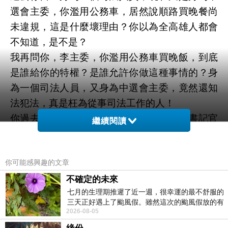
選會主委，你濫用公務車，居然說順路買晚餐尚
未違規，這是什麼壞理由？你以為全高雄人都會
不知道，是不是？
我再問你，李主委，你濫用公務車買晚飯，到底
是誰給你的特權？是誰允許你做這種事情的？身
為一個司法人員，又身為中選會主委，竟然還知
法犯法，真是枉為從事司法工作的人！
你過去擔任台中地方法院的法官，你教唆書記官
繼續閱讀
偽造開庭會議紀錄，那也就罷了！現在你身為中
選會主委，竟然還給我做出這種荒唐的事情！簡
你可能感興趣的文章
直是莫名其妙！高雄人都看得非常清楚！
李主委，我老老實實的告訴你，事實都已經擺在
不確定的未來
七月的生理期推遲了近一週，很幸運的最不舒服的
眼前了！我不知道你到底在狡辯什麼？再說，你
三天正好遇上了颱風假。雖然這次的颱風假放的有
既然說使用公務車是合乎規定，那我問你，你有
2026-08-05
點虛，因為風雨不大，但這也是最想要的
經過申請登記嗎？如果你使用公務車是因為有任