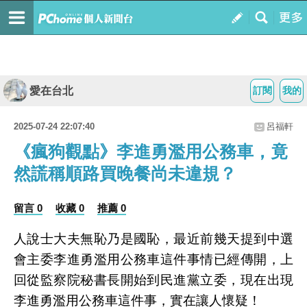
愛在台北
訂閱
我的
2025-07-24 22:07:40
呂福軒
《瘋狗觀點》李進勇濫用公務車，竟
然謊稱順路買晚餐尚未違規？
留言 0
收藏 0
推薦 0
人說士大夫無恥乃是國恥，最近前幾天提到中選
會主委李進勇濫用公務車這件事情已經傳開，上
回從監察院秘書長開始到民進黨立委，現在出現
李進勇濫用公務車這件事，實在讓人懷疑！