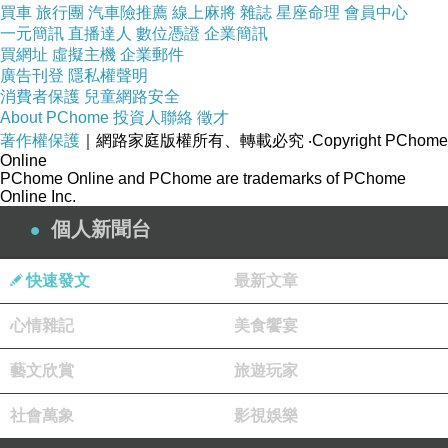
買車
旅行團
汽車險推薦
線上麻將
雜誌
星座命理
會員中心
告訴大家一定要勇敢站出來，也要告訴所有親朋
一元簡訊
直播達人
數位憑證
企業簡訊
買網址
好友，一定要站出來投下“不同意罷免”，同時，
虛擬主機
企業郵件
廣告刊登
隱私權聲明
下午四點之後，一定要勇敢站出來監票！
消費者保護
兒童網路安全
濫用公務車判刑有前例 還可撤職、休職 | 監委濫
About PChome
投資人聯絡
徵才
著作權保護
｜網路家庭版權所有、轉載必究
‧Copyright PChome
用公務車 | 要聞 | 聯合新聞網
Online
https://share.google/AvsjDKrn44gIwMVon
PChome Online and PChome are trademarks of PChome
Online Inc.
《政治》濫用公務車 廉政署列12違失態樣｜新聞
個人新聞台
快訊｜豐雲學堂
https://share.google/aFJsBcJO6p6x6OJaV
快速發文
最新文章
李進勇被爆濫用公務車 中選會：下班順路買晚餐
未違規 | 政治 | 要聞 | 聯合新聞網
心情雜記
美食饗宴
https://share.google/iz3sGNuoRVNOZpydF
藝文欣賞
旅遊玩家
下班順路買晚餐…李進勇爆濫用公務車 | 政治 |
要聞 | 聯合新聞網
社會萬象
影視娛樂
https://share.google/Mq1HA4IZ5v51Gia8Q