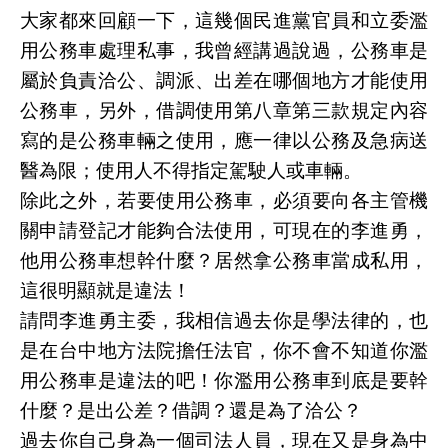
大家都來回顧一下，這幾個民進黨官員和立委濫
用公務車處理私事，我曾經講過說過，公務車是
屬於負責洽公、調派、出差在哪個地方才能使用
公務車，另外，借調使用第八章第三款規定內容
寫的是公務車輛之使用，應一律以公務及急病送
醫為限；使用人不得指定駕駛人或車輛。
除此之外，若要使用公務車，必須要向各主管機
關申請登記才能夠合法使用，可現在的李進勇，
他用公務車想幹什麼？居然拿公務車當成私用，
這很明顯就是違法！
請問李進勇主委，我相信過去你是學法律的，也
是在台中地方法院擔任法官，你不會不知道你濫
用公務車是違法的吧！你濫用公務車到底是要幹
什麼？是出公差？借調？還是為了洽公？
過去你自己身為一個司法人員，現在又是身為中