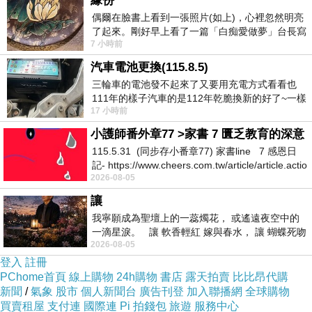
緣份
何重要公務在身，我個人是無話可說！但是你沒
偶爾在臉書上看到一張照片(如上)，心裡忽然明亮
了起來。剛好早上看了一篇「白痴愛做夢」台長寫
有經過各主管機關登記，你濫用公務車用在私人
7 小時前
的貼文，在回顧年輕時瘋狂愛上
的事情，我相信高雄人是無法接受的！
汽車電池更換(115.8.5)
你因為要順路買晚飯，濫用公務車，你李主委這
三輪車的電池發不起來了又要用充電方式看看也
111年的樣子汽車的是112年乾脆換新的好了~一樣
樣做對嗎？如果說你辦你自己私人的事情難道是
17 小時前
在阿炮電池買的漲了一百多塊吧
用高雄市政府的公務車，或是用高雄市政府警察
小護師番外章77 >家書 7 匱乏教育的深意
局的公務車？所以，李主委，你講這些話，不覺
115.5.31 (同步存小番章77) 家書line 7 感恩日
得小題大作嗎？
記- https://www.cheers.com.tw/article/article.actio
2026-08-05
我只能說，李主委，說真的，你德不配位！實在
讓
想不到，你為什麼會跟民進黨這幾個立委一樣做
我寧願成為聖壇上的一蕊燭花， 或遙遠夜空中的
出這麼荒唐的事情？如果中選會主委再讓你繼續
一滴星淚。 讓 軟香輕紅 嫁與春水， 讓 蝴蝶死吻
做下去，我們國家的選務中立遲早會被你破壞
2026-08-05
夏日最後一瓣玫瑰， 讓
登入
註冊
掉！你們民進黨的所作所為，不要以為全廣大海
PChome首頁
線上購物
24h購物
書店
露天拍賣
比比昂代購
內外同胞朋友們都沒有用眼睛在看！
新聞
/
氣象
股市
個人新聞台
廣告刊登
加入聯播網
全球購物
買賣租屋
支付連
國際連
Pi 拍錢包
旅遊
服務中心
726和823，這是關係到我們中華民國的存亡，我