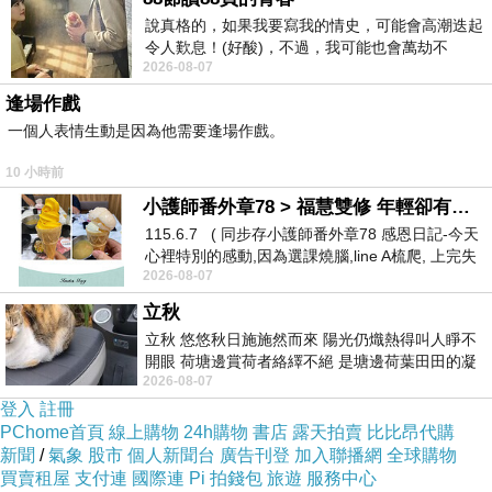
民進黨立委過半之後，兩兆風電、8,800億的前瞻
說真格的，如果我要寫我的情史，可能會高潮迭起
令人歎息！(好酸)，不過，我可能也會萬劫不
預算、5,700億的潛艦國造和金援海地45億，妳要
2026-08-07
復...，每天跪鍵盤還是被判了花心的罪
不要出來解釋一下？
逢場作戲
一個人表情生動是因為他需要逢場作戲。
你們口口聲聲說為後代，結果你們自己還去讓後
10 小時前
代子孫替你們民進黨收拾爛攤子，不普發給人民
小護師番外章78 > 福慧雙修 年輕卻有個老靈魂 ㄑ金剛經〉podcast
一萬元現金，難不成是要拿全民納稅錢去倒貼台
115.6.7 ( 同步存小護師番外章78 感恩日記-今天
電1,000億，再進入各個財團的口袋裡面，在大樹
心裡特別的感動,因為選課燒腦,line A梳爬, 上完失
2026-08-07
智課的她,特來傾
和山、馬頭山搞光電板？根本是個鱷魚的眼淚！
立秋
立秋 悠悠秋日施施然而來 陽光仍熾熱得叫人睜不
還有，妳身為一個高雄第六選區選出來的立委，
開眼 荷塘邊賞荷者絡繹不絕 是塘邊荷葉田田的凝
2026-08-07
望 風中飄逸的是映日荷花別樣紅
不好好去高雄勘災跑來我們新北市幹什麼？誰該
登入
註冊
是東板橋區的立委，會不知道？妳是想要將葉元
PChome首頁
線上購物
24h購物
書店
露天拍賣
比比昂代購
之罷免掉，好讓妳來接替葉元之的位子，是不
新聞
/
氣象
股市
個人新聞台
廣告刊登
加入聯播網
全球購物
買賣租屋
支付連
國際連
Pi 拍錢包
旅遊
服務中心
是？你們民進黨這幾個立委正事不見你們幹，歪