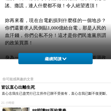
謠、撒謊，連人什麼都不做！令人絕望透頂！
妳再來看，現在台電虧損到什麼樣的一個地步？
你們還要求人民倒貼1,000億給台電，那是人民的
血汗錢，你們公私不分！這才是你們民進黨所謂
的政策買票！
身為一個執政黨立委，不好好檢討錯誤的能源政
繼續閱讀
策，反過來一直在反省別人普發現金一萬塊給人
民，像你們這種立委根本永遠不會進步！
你可能感興趣的文章
黃捷大小姐，妳嘴巴說我們普發現金一萬元給人
皆以直心出離生死
直心念我生已盡梵行已立所作已辦不受後有，直心念我已斷不復更斷。
民是違憲，而且是危害納稅人與下一代的掠奪，
好！我替陳美雅來問妳，我們到底違反我們中華
21 小時前
民國憲法哪一條規定，妳講得出來嗎？過去你們
88節讀88頁的青春