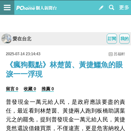
愛在台北
訂閱
我的
2025-07-14 23:14:43
呂福軒
《瘋狗觀點》林楚茵、黃捷鱷魚的眼
淚一一浮現
留言 0
收藏 0
推薦 0
普發現金一萬元給人民，是政府應該要盡的責
任，最近看到林楚茵、黃捷兩人跑到板橋助講葉
元之的罷免，提到普發現金一萬元給人民，黃捷
竟然還說借錢買票，不僅違憲，更是危害納稅人