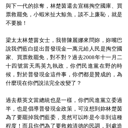
與下一代的掠奪，林楚茵還去宣稱掏空國庫、買
票救罷免，小蝦米扯大鯨魚，談不上廉恥，就是
不要臉！
梁太太林楚茵女士，我替陳麗娜來問妳，妳嘴巴
說我們藍白提出普發現金一萬元給人民是掏空國
家、買票救罷免，對不對？過去2008年十一月二
十四號當天馬英九執政，你們民進黨在野的時
候，對於普發現金這件事，你們都是贊成的，為
什麼現在你們說法完全改變了？
過去蔡英文當總統也是一樣，你們民進黨立委過
半，也是倡導普發現金政策，可沒想到妳林楚茵
為了要罷掉我們藍委，竟然可以昨是今非到這種
程度！而且你們為了要救賴清德的民調，到處造