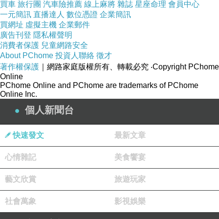
買車
旅行團
汽車險推薦
線上麻將
雜誌
星座命理
會員中心
門邪道的事情一大堆！
一元簡訊
直播達人
數位憑證
企業簡訊
買網址
虛擬主機
企業郵件
廣告刊登
隱私權聲明
妳自己看高雄是什麼樣的慘況？旗津污水處理廠
消費者保護
兒童網路安全
About PChome
投資人聯絡
徵才
爆開，一大灘廢水沖進人民的住家，散發出一股
著作權保護
｜網路家庭版權所有、轉載必究
‧Copyright PChome
惡臭、刺鼻氣味，再來就是丹娜絲颱風襲擊，將
Online
PChome Online and PChome are trademarks of PChome
整個光電板吹垮和高雄嚴重農損，你們在乎過了
Online Inc.
沒有？你們上前關心了沒有？高雄發生這麼嚴重
個人新聞台
的慘況，你們身為高雄立委卻是袖手旁觀、不聞
不問！
快速發文
最新文章
心情雜記
美食饗宴
眼看只有柯志恩都在關心高雄的情況，柯志恩她
雖然來得晚，但她都會用真誠的心上前關心高雄
藝文欣賞
旅遊玩家
人他們的生活情況，高雄發生這麼嚴重的災情，
社會萬象
影視娛樂
你們卻北上就只顧罷我們藍委，根本不顧高雄人
的感受，連全高雄人的死活也不管，這樣一個人