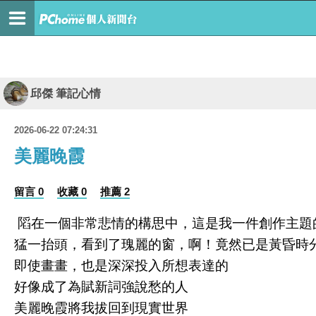
邱傑 筆記心情
2026-06-22 07:24:31
美麗晚霞
留言 0
收藏 0
推薦 2
䧟在一個非常悲情的構思中，這是我一件創作主題
猛一抬頭，看到了瑰麗的窗，啊！竟然已是黃昏時
即使畫畫，也是深深投入所想表達的
好像成了為賦新詞強說愁的人
美麗晚霞將我拔回到現實世界