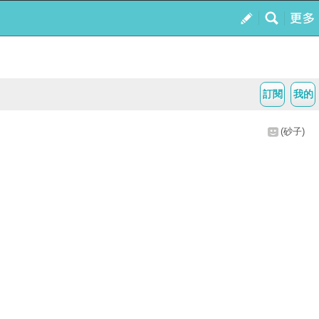
訂閱
我的
(砂子)