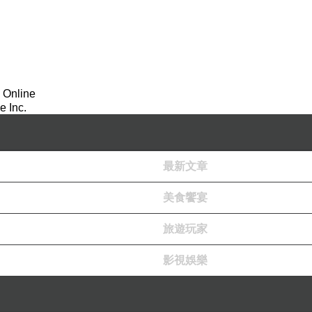
 Online
 Inc.
最新文章
美食饗宴
旅遊玩家
影視娛樂