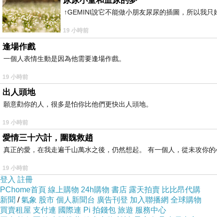
尿尿小童和血尿的夢
↑GEMINI說它不能做小朋友尿尿的插圖，所以我
19 小時前
逢場作戲
一個人表情生動是因為他需要逢場作戲。
19 小時前
出人頭地
願意勸你的人，很多是怕你比他們更快出人頭地。
19 小時前
愛情三十六計，圍魏救趙
真正的愛，在我走遍千山萬水之後，仍然想起。 有一個人，從未攻你的
19 小時前
登入
註冊
PChome首頁
線上購物
24h購物
書店
露天拍賣
比比昂代購
新聞
/
氣象
股市
個人新聞台
廣告刊登
加入聯播網
全球購物
買賣租屋
支付連
國際連
Pi 拍錢包
旅遊
服務中心