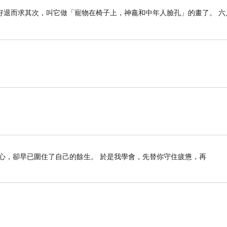
只好退而求其次，叫它做「寵物在椅子上，神龕和中年人臉孔」的畫了。 六
心，卻早已圍住了自己的餘生。 於是我學會，先替你守住疲憊，再