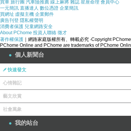
買車
旅行團
汽車險推薦
線上麻將
雜誌
星座命理
會員中心
一元簡訊
直播達人
數位憑證
企業簡訊
買網址
虛擬主機
企業郵件
廣告刊登
隱私權聲明
消費者保護
兒童網路安全
About PChome
投資人聯絡
徵才
著作權保護
｜網路家庭版權所有、轉載必究
‧Copyright PChome
PChome Online and PChome are trademarks of PChome Online
個人新聞台
快速發文
心情雜記
藝文欣賞
社會萬象
我的站台