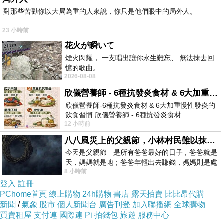
對那些苦勸你以大局為重的人來說，你只是他們眼中的局外人。
23 小時前
花火が瞬いて
煙火閃耀， 一支唱出讓你永生難忘、 無法抹去回
憶的歌曲。
2026-08-08
欣儀營養師 - 6種抗發炎食材 & 6大加重慢性發炎的飲食習慣
欣儀營養師-6種抗發炎食材 & 6大加重慢性發炎的
飲食習慣 欣儀營養師 - 6種抗發炎食材
12 小時前
https://www.facebook.com/photo/?fbid=147
八八風災上的父親節，小林村民難以抹滅的痛
今天是父親節，是所有爸爸最好的日子，爸爸就是
天，媽媽就是地；爸爸年輕出去賺錢，媽媽則是處
8 小時前
理家務，職業不分高低貴賤，只有人品才
登入
註冊
PChome首頁
線上購物
24h購物
書店
露天拍賣
比比昂代購
新聞
/
氣象
股市
個人新聞台
廣告刊登
加入聯播網
全球購物
買賣租屋
支付連
國際連
Pi 拍錢包
旅遊
服務中心