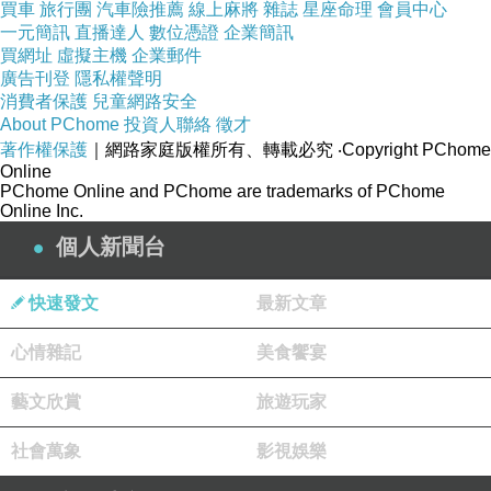
買車
旅行團
汽車險推薦
線上麻將
雜誌
星座命理
會員中心
一元簡訊
直播達人
數位憑證
企業簡訊
買網址
虛擬主機
企業郵件
廣告刊登
隱私權聲明
消費者保護
兒童網路安全
About PChome
投資人聯絡
徵才
著作權保護
｜網路家庭版權所有、轉載必究
‧Copyright PChome
Online
PChome Online and PChome are trademarks of PChome
Online Inc.
個人新聞台
快速發文
最新文章
心情雜記
美食饗宴
藝文欣賞
旅遊玩家
楊桃開花
上一篇：
社會萬象
影視娛樂
花神交接的季節
下一篇：