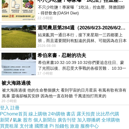
不只少吃鹽！專家曝「1吃法」控血壓、降膽固醇 - 得舒飲食(DASH Diet)
不只少吃鹽！專家曝「1吃法」控血壓、降膽固醇
- 得舒飲食(DASH Diet)
22 小時前
https://www.facebook.com/dietitiansophia/
posts/157966
週間農居第284週（2026/6/23-2026/6/24) 夏至 金黃稻浪洋溢豐收喜悅
結束亂買一通日本行，接下來星期一三四都要上
班，而且還要開到有點遠的員林。可能因為在日本
2026-08-08
花不少錢，星期一出門上班時，心裡沒有一
希伯來書 - 忍耐的功夫
希伯來書10:32-10:39 10:32你們要追念往日、蒙
了光照以後、所忍受大爭戰的各樣苦難． 10:33一
17 小時前
面被毀謗、遭患難、成了戲景、叫眾人
被大海路過後
被大海路過後 他的生命整個擴大 看到宇宙的日月星辰 有風有歌有浪有
風暴 靈魂卻極其安靜 因為他一直在聆聽 千萬道拍打而來的
20 小時前
登入
註冊
PChome首頁
線上購物
24h購物
書店
露天拍賣
比比昂代購
新聞
/
氣象
股市
個人新聞台
廣告刊登
加入聯播網
全球購物
買賣租屋
支付連
國際連
Pi 拍錢包
旅遊
服務中心