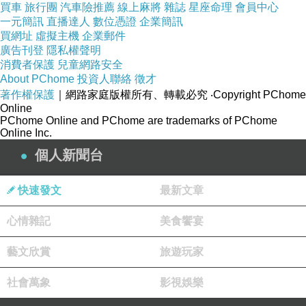
買車
旅行團
汽車險推薦
線上麻將
雜誌
星座命理
會員中心
一元簡訊
直播達人
數位憑證
企業簡訊
買網址
虛擬主機
企業郵件
一次又一次承受著全身被剝裂
上一篇：
廣告刊登
隱私權聲明
消費者保護
兒童網路安全
桃園市桃園區 神社研討會
下一篇：
About PChome
投資人聯絡
徵才
著作權保護
｜網路家庭版權所有、轉載必究
‧Copyright PChome
Online
PChome Online and PChome are trademarks of PChome
Online Inc.
個人新聞台
快速發文
最新文章
心情雜記
美食饗宴
藝文欣賞
旅遊玩家
社會萬象
影視娛樂