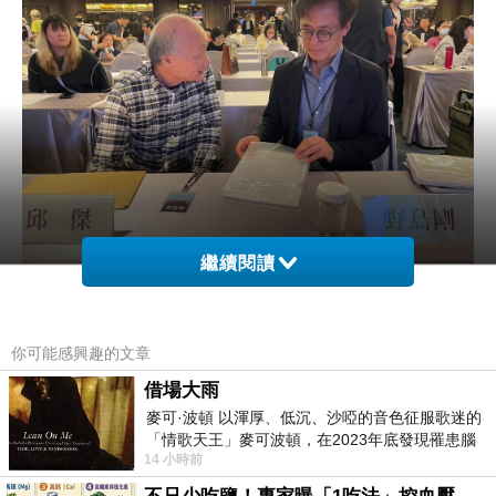
繼續閱讀
你可能感興趣的文章
借場大雨
麥可·波頓 以渾厚、低沉、沙啞的音色征服歌迷的
「情歌天王」麥可波頓，在2023年底發現罹患腦
14 小時前
瘤「祈禱早日康復，一切都好」。